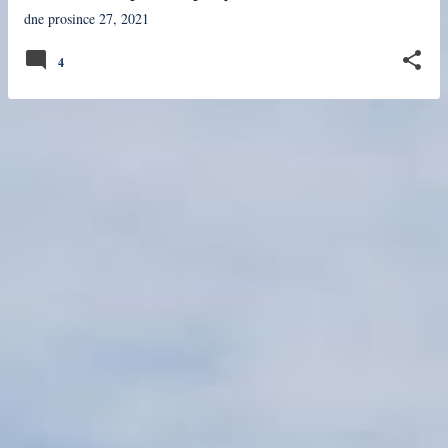
k
dne
prosince 27, 2021
y
4