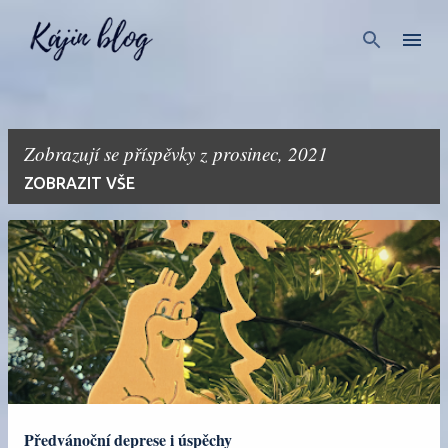
Přeskočit na hlavní obsah
Zobrazují se příspěvky z prosinec, 2021
ZOBRAZIT VŠE
P
ř
í
s
p
ě
v
Předvánoční deprese i úspěchy