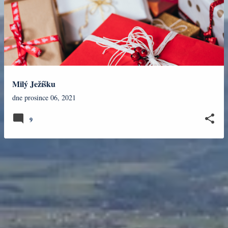
Milý Ježíšku
dne
prosince 06, 2021
9