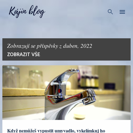
Přeskočit na hlavní obsah
Zobrazují se příspěvky z duben, 2022
ZOBRAZIT VŠE
P
ř
í
s
p
ě
v
Když nemůžeš vypustit umyvadlo, vykelímkuj ho