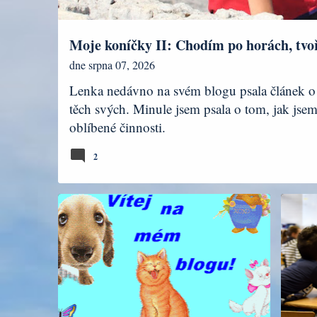
y
Moje koníčky II: Chodím po horách, tvo
dne
srpna 07, 2026
Lenka nedávno na svém blogu psala článek o 
těch svých. Minule jsem psala o tom, jak jse
oblíbené činnosti.
2
DENÍK
LIFESTYLE
UČIT