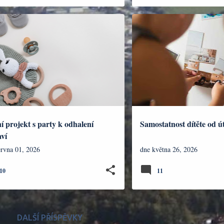
K
UČITELSTVÍ
NÁZORY
RODINA
í projekt s party k odhalení
Samostatnost dítěte od ú
ví
ervna 01, 2026
dne
května 26, 2026
10
11
DALŠÍ PŘÍSPĚVKY