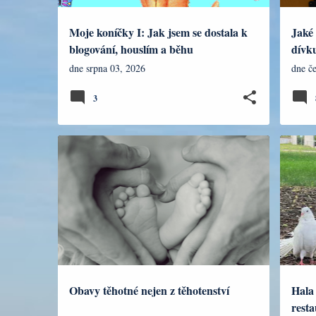
Moje koníčky I: Jak jsem se dostala k
Jaké 
blogování, houslím a běhu
dívk
dne
srpna 03, 2026
dne
č
3
RODINA
CEST
Obavy těhotné nejen z těhotenství
Hala 
resta