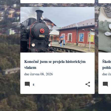
DENÍK
DENÍ
Konečně jsem se projela historickým
Školn
vlakem
pohla
dne
června 08, 2026
dne
č
4