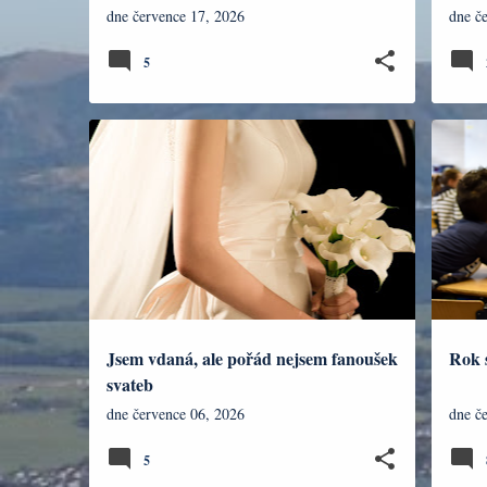
dne
července 17, 2026
dne
č
5
NÁZORY
UČIT
Jsem vdaná, ale pořád nejsem fanoušek
Rok 
svateb
dne
července 06, 2026
dne
č
5