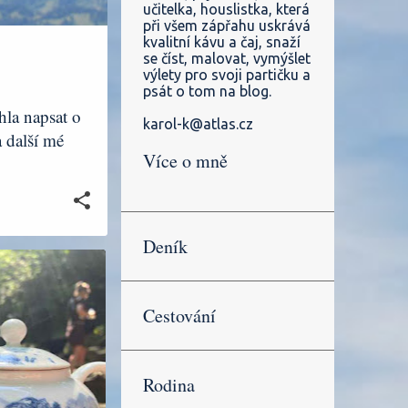
učitelka, houslistka, která
při všem zápřahu uskrává
kvalitní kávu a čaj, snaží
se číst, malovat, vymýšlet
výlety pro svoji partičku a
psát o tom na blog.
hla napsat o
karol-k@atlas.cz
 další mé
Více o mně
Deník
K
HORY
Cestování
Rodina