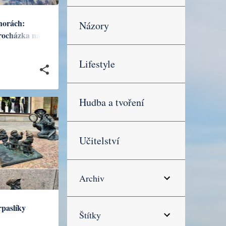
horách:
Názory
rocházka na
tinského
Lifestyle
Hudba a tvoření
HRANIČÍ
Učitelství
Archiv
rpaslíky
Štítky