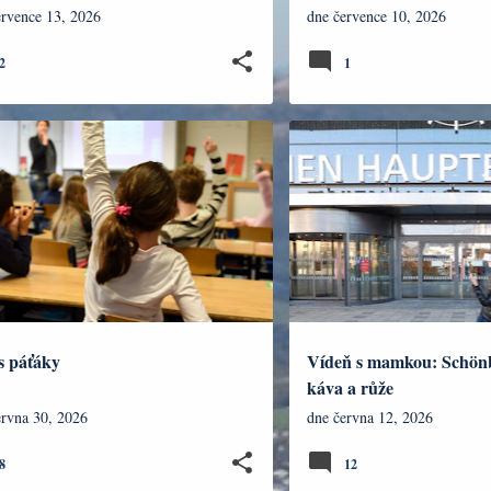
ervence 13, 2026
dne
července 10, 2026
2
1
ELSTVÍ
CESTOVÁNÍ
VÝLETY DO ZA
ZVÍŘÁTKA
s páťáky
Vídeň s mamkou: Schönb
káva a růže
ervna 30, 2026
dne
června 12, 2026
8
12