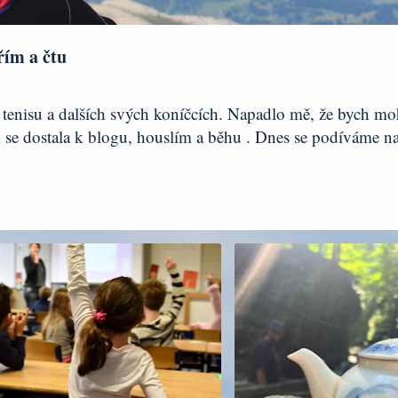
řím a čtu
tenisu a dalších svých koníčcích. Napadlo mě, že bych mo
m se dostala k blogu, houslím a běhu . Dnes se podíváme na
ELSTVÍ
BESKYDSKÁ TERAPIE
DENÍ