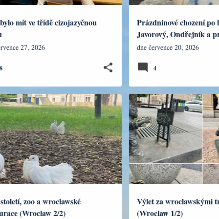
bylo mít ve třídě cizojazyčnou
Prázdninové chození po 
u
Javorový, Ondřejník a p
Ostravici a čajování u Sa
ervence 27, 2026
dne
července 20, 2026
vodopádu
8
4
OVÁNÍ
VÝLETY DO ZAHRANIČÍ
CESTOVÁNÍ
VÝLETY DO ZA
století, zoo a wroclawské
Výlet za wroclawskými t
urace (Wroclaw 2/2)
(Wroclaw 1/2)