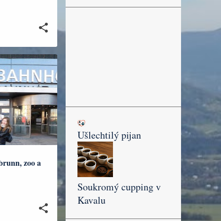
HRANIČÍ
+
Ušlechtilý pijan
runn, zoo a
Soukromý cupping v
Kavalu