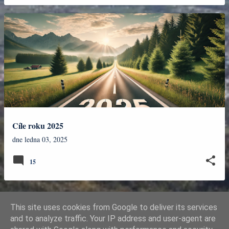
Cíle roku 2025
dne
ledna 03, 2025
15
This site uses cookies from Google to deliver its services
DALŠÍ PŘÍSPĚVKY
and to analyze traffic. Your IP address and user-agent are