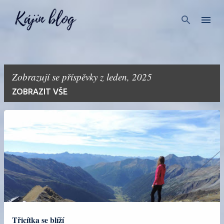
Přeskočit na hlavní obsah
Zobrazují se příspěvky z leden, 2025
ZOBRAZIT VŠE
P
ř
í
s
p
ě
v
Třicítka se blíží