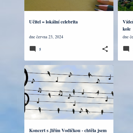
ě
v
Učitel = lokální celebrita
Víde
k
kole
y
dne
června 23, 2024
dne
č
5
DENÍK
HUDBA A TVOŘENÍ
Koncert s Jiřím Vodičkou - chtěla jsem