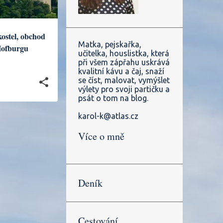
kostel, obchod
Matka, pejskařka,
Hofburgu
učitelka, houslistka, která
při všem zápřahu uskrává
kvalitní kávu a čaj, snaží
se číst, malovat, vymýšlet
výlety pro svoji partičku a
psát o tom na blog.
karol-k@atlas.cz
Více o mně
Deník
Cestování