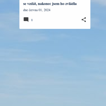
se vzdát, nakonec jsem ho zvládla
dne
června 01, 2024
1