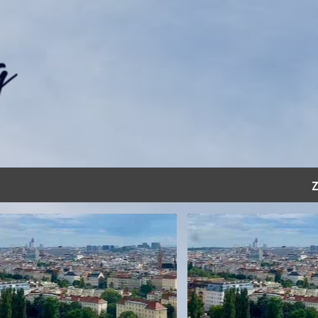
Přeskočit na hlavní obsah
Z
OVÁNÍ
VÝLETY DO ZAHRANIČÍ
CESTOVÁNÍ
VÝLETY DO ZA