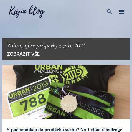
Přeskočit na hlavní obsah
Zobrazují se příspěvky z září, 2025
ZOBRAZIT VŠE
P
ř
í
s
p
ě
v
S pneumatikou do prudkého svahu? Na Urban Challenge