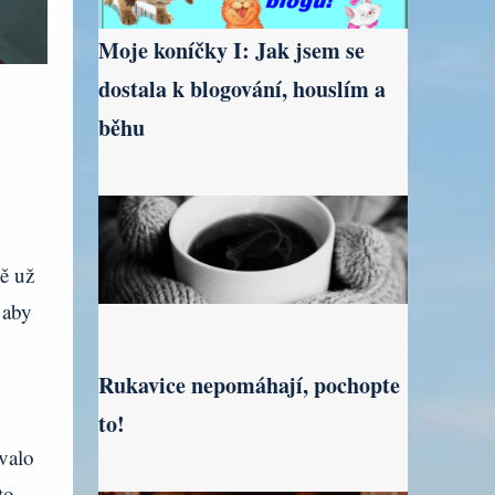
Moje koníčky I: Jak jsem se
dostala k blogování, houslím a
běhu
ě už
 aby
Rukavice nepomáhají, pochopte
to!
valo
to