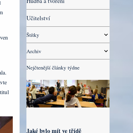
Hudba a tvoření
t
ům
Učitelství
Štítky
 ven
Archiv
Nejčtenější články týdne
la.
vte
itul
Jaké bylo mít ve třídě