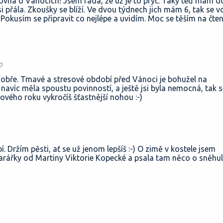
rovna o Vánocích! Jsem ráda, že už je to pryč. Taky teď mám d
i přála. Zkoušky se blíží. Ve dvou týdnech jich mám 6, tak se v
. Pokusím se připravit co nejlépe a uvidím. Moc se těším na čten
0
bře. Tmavé a stresové období před Vánoci je bohužel na
 navíc měla spoustu povinností, a ještě jsi byla nemocná, tak s
ového roku vykročíš šťastnější nohou :-)
 Držím pěsti, ať se už jenom lepšíš :-) O zimě v kostele jsem
 farářky od Martiny Viktorie Kopecké a psala tam něco o sněhul