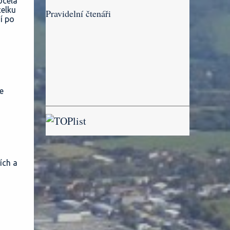
ocela
celku
Pravidelní čtenáři
í po
e
ích a