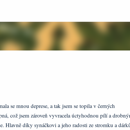
Přeskočit na hlavní obsah
ala se mnou deprese, a tak jsem se topila v černých
pná, což jsem zároveň vyvracela úctyhodnou pílí a drobný
je. Hlavně díky synáčkovi a jeho radosti ze stromku a dárk