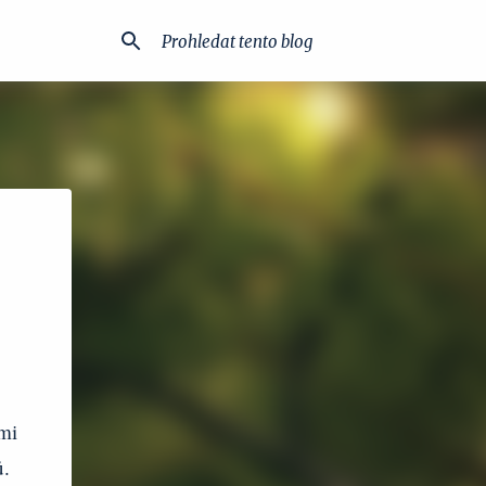
mi
ů.