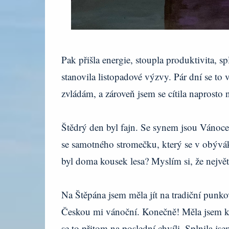
Pak přišla energie, stoupla produktivita, s
stanovila listopadové výzvy. Pár dní se to
zvládám, a zároveň jsem se cítila naprost
Štědrý den byl fajn. Se synem jsou Vánoce
se samotného stromečku, který se v obývá
byl doma kousek lesa? Myslím si, že největš
Na Štěpána jsem měla jít na tradiční punk
Českou mi vánoční. Konečně! Měla jsem k ní
se to přitom na poslední chvíli. Splnila jse