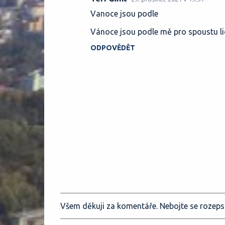
Vanoce jsou podle
Vánoce jsou podle mě pro spoustu lidí 
ODPOVĚDĚT
Všem děkuji za komentáře. Nebojte se rozeps
O
k