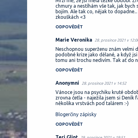
Mrzí mě, že jsi měla těžké období. Z
o
chmury a nestíhám vše tak, jak bych s
bojím. Ale tak co, nějak to dopadne..
m
zkouškách <3
e
ODPOVĚDĚT
n
t
Marie Veronika
28. prosince 2021 v 12:0
á
Neschopnou superženu znám velmi do
podobné krize jako dělané, a když jsi
ř
tomu ani trochu nedivím. Tak ať do n
e
ODPOVĚDĚT
Anonymní
28. prosince 2021 v 14:52
Vánoce jsou na psychiku kruté období.
zrovna četla - naježila jsem si Deník
několika vrstvách pod talárem :-)
Blogerčiny zápisky
ODPOVĚDĚT
Teri Glint
29. prosince 2021 v 19:51