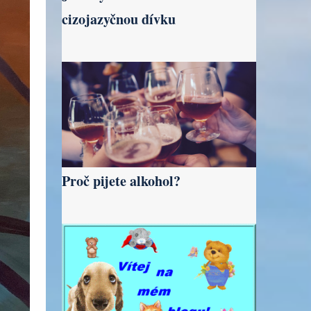
cizojazyčnou dívku
Proč pijete alkohol?