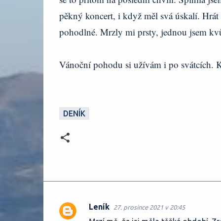
pěkný koncert, i když měl svá úskalí. Hrát
pohodlné. Mrzly mi prsty, jednou jsem kvů
Vánoční pohodu si užívám i po svátcích. K p
DENÍK
Leník
27. prosince 2021 v 20:45
K