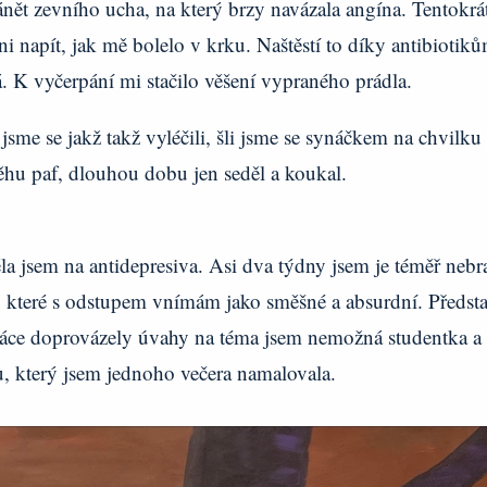
ět zevního ucha, na který brzy navázala angína. Tentokrá
i napít, jak mě bolelo v krku. Naštěstí to díky antibiotik
á. K vyčerpání mi stačilo věšení vypraného prádla.
me se jakž takž vyléčili, šli jsme se synáčkem na chvilku
něhu paf, dlouhou dobu jen seděl a koukal.
la jsem na antidepresiva. Asi dva týdny jsem je téměř nebra
 které s odstupem vnímám jako směšné a absurdní. Předsta
práce doprovázely úvahy na téma jsem nemožná studentka a t
u, který jsem jednoho večera namalovala.