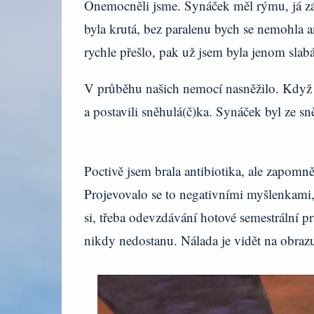
Onemocněli jsme. Synáček měl rýmu, já zán
byla krutá, bez paralenu bych se nemohla an
rychle přešlo, pak už jsem byla jenom slab
V průběhu našich nemocí nasněžilo. Když js
a postavili sněhulá(č)ka. Synáček byl ze s
Poctivě jsem brala antibiotika, ale zapomně
Projevovalo se to negativními myšlenkami,
si, třeba odevzdávání hotové semestrální 
nikdy nedostanu. Nálada je vidět na obraz