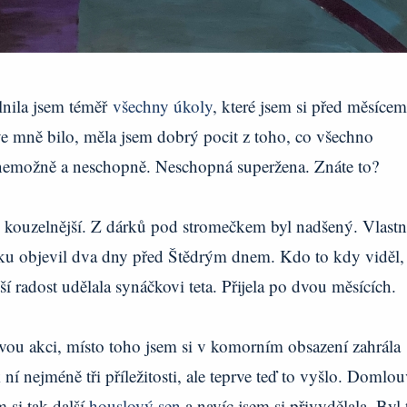
plnila jsem téměř
všechny úkoly
, které jsem si před měsícem
 ve mně bilo, měla jsem dobrý pocit z toho, co všechno
o nemožně a neschopně. Neschopná superžena. Znáte to?
 kouzelnější. Z dárků pod stromečkem byl nadšený. Vlastn
ku objevil dva dny před Štědrým dnem. Kdo to kdy viděl,
í radost udělala synáčkovi teta. Přijela po dvou měsících.
ovou akci, místo toho jsem si v komorním obsazení zahrála
 nejméně tři příležitosti, ale teprve teď to vyšlo. Domlou
m si tak další
houslový sen
a navíc jsem si přivydělala. Byl 