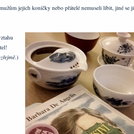
mužům jejich koníčky nebo přátelé nemuseli líbit, jiné se j
vztahu
tel!
ozřejmě.
)