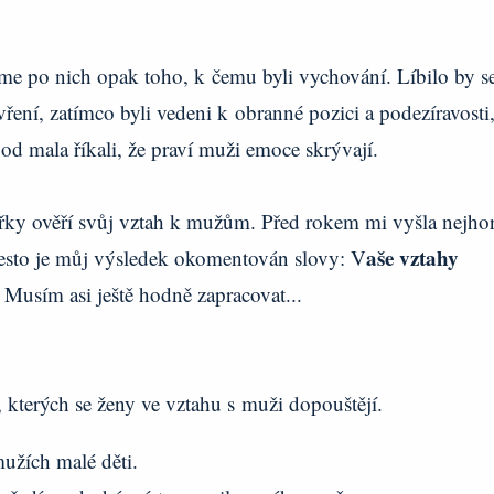
me po nich opak toho, k čemu byli vychování. Líbilo by s
ření, zatímco byli vedeni k obranné pozici a podezíravosti
od mala říkali, že praví muži emoce skrývají.
nářky ověří svůj vztah k mužům. Před rokem mi vyšla nejhor
aše vztahy
řesto je můj výsledek okomentován slovy: V
.
Musím asi ještě hodně zapracovat...
, kterých se ženy ve vztahu s muži dopouštějí.
užích malé děti.