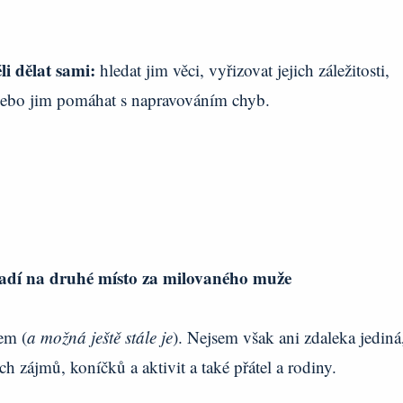
li dělat sami:
hledat jim věci, vyřizovat jejich záležitosti,
 nebo jim pomáhat s napravováním chyb.
 řadí na druhé místo za milovaného muže
em (
a možná ještě stále je
). Nejsem však ani zdaleka jediná
 zájmů, koníčků a aktivit a také přátel a rodiny.