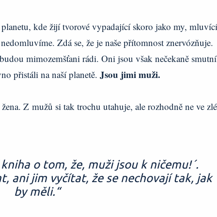
planetu, kde žijí tvorové vypadající skoro jako my, mluvíc
 nedomluvíme. Zdá se, že je naše přítomnost znervózňuje.
e budou mimozemšťani rádi. Oni jsou však nečekaně smutní
Jsou jimi muži.
o přistáli na naší planetě.
u žena. Z mužů si tak trochu utahuje, ale rozhodně ne ve zl
kniha o tom, že, muži jsou k ničemu!´.
 ani jim vyčítat, že se nechovají tak, jak
by měli.“