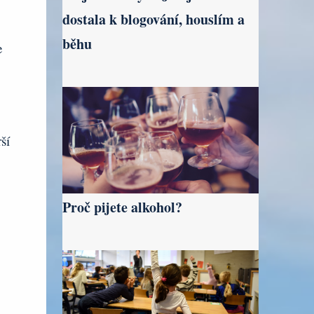
dostala k blogování, houslím a
běhu
e
,
ší
Proč pijete alkohol?