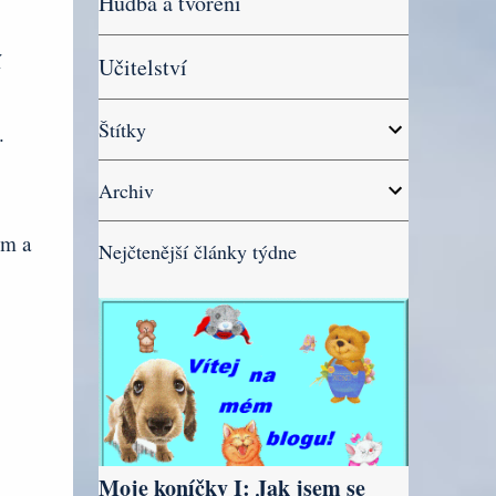
Hudba a tvoření
í
Učitelství
Štítky
.
Archiv
ém a
Nejčtenější články týdne
Moje koníčky I: Jak jsem se