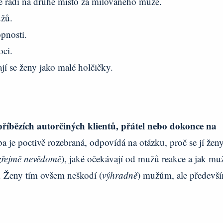
be řadí na druhé místo za milovaného muže.
žů.
opnosti.
ci.
jí se ženy jako malé holčičky.
íbězích autorčiných klientů, přátel nebo dokonce na
 je poctivě rozebraná, odpovídá na otázku, proč se jí žen
zřejmě nevědomě
), jaké očekávají od mužů reakce a jak muž
. Ženy tím ovšem neškodí (
výhradně
) mužům, ale předevš