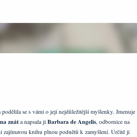
Přeskočit na hlavní obsah
odělila se s vámi o její nejdůležitější myšlenky. Jmenuje 
na znát
Barbara de Angelis
a napsala ji
, odbornice na
mi zajímavou knihu plnou podnětů k zamyšlení. Určitě ji