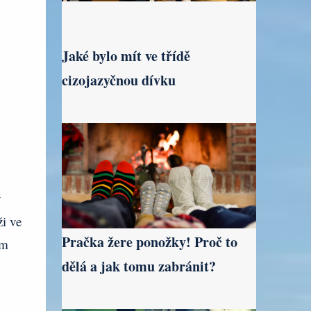
Jaké bylo mít ve třídě
cizojazyčnou dívku
y
i ve
Pračka žere ponožky! Proč to
ím
dělá a jak tomu zabránit?