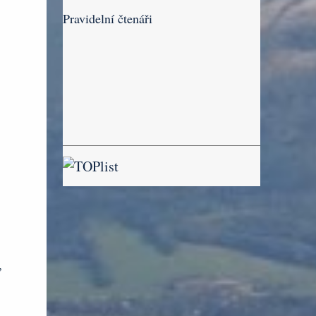
Pravidelní čtenáři
,