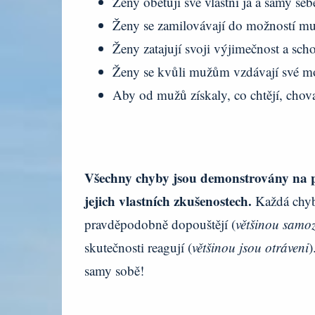
Ženy obětují své vlastní já a samy se
Ženy se zamilovávají do možností mu
Ženy zatajují svoji výjimečnost a sch
Ženy se kvůli mužům vzdávají své mo
Aby od mužů získaly, co chtějí, chova
Všechny chyby jsou demonstrovány na př
jejich vlastních zkušenostech.
Každá chyba
pravděpodobně dopouštějí (
většinou samo
skutečnosti reagují (
většinou jsou otráveni
)
samy sobě!