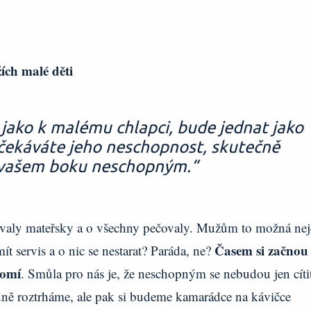
ích malé děti
jako k malému chlapci, bude jednat jako
očekáváte jeho neschopnost, skutečně
 vašem boku neschopným.“
valy mateřsky a o všechny pečovaly. Mužům to možná nej
Časem si začnou
ít servis a o nic se nestarat? Paráda, ne?
domí
. Smůla pro nás je, že neschopným se nebudou jen cítit
ně roztrháme, ale pak si budeme kamarádce na kávičce