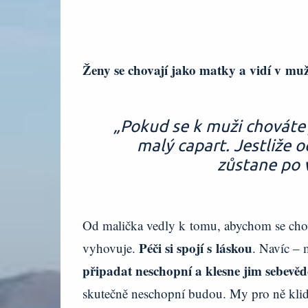
Ženy se chovají jako matky a vidí v muž
„Pokud se k muži chováte 
malý capart. Jestliže 
zůstane po
Od malička vedly k tomu, abychom se cho
Péči si spojí s láskou
vyhovuje.
. Navíc – m
připadat neschopní a klesne jim sebevě
skutečně neschopní budou. My pro ně klid