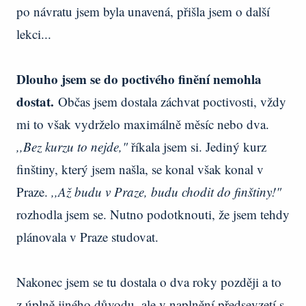
po návratu jsem byla unavená, přišla jsem o další
lekci...
Dlouho jsem se do poctivého finění nemohla
dostat.
Občas jsem dostala záchvat poctivosti, vždy
mi to však vydrželo maximálně měsíc nebo dva.
,,Bez kurzu to nejde,"
říkala jsem si. Jediný kurz
finštiny, který jsem našla, se konal však konal v
Praze.
,,Až budu v Praze, budu chodit do finštiny!"
rozhodla jsem se. Nutno podotknouti, že jsem tehdy
plánovala v Praze studovat.
Nakonec jsem se tu dostala o dva roky později a to
z úplně jiného důvodu, ale v naplnění předsevzetí s