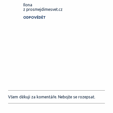
Ilona
z prosmejdimesvet.cz
ODPOVĚDĚT
Všem děkuji za komentáře. Nebojte se rozepsat.
O
k
o
m