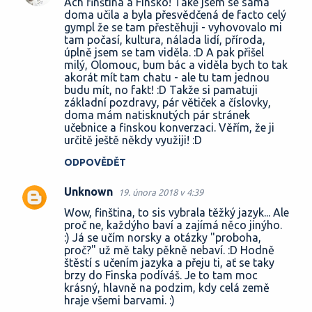
Ach finština a Finsko! Také jsem se sama
doma učila a byla přesvědčená de facto celý
gympl že se tam přestěhuji - vyhovovalo mi
tam počasí, kultura, nálada lidí, příroda,
úplně jsem se tam viděla. :D A pak přišel
milý, Olomouc, bum bác a viděla bych to tak
akorát mít tam chatu - ale tu tam jednou
budu mít, no fakt! :D Takže si pamatuji
základní pozdravy, pár větiček a číslovky,
doma mám natisknutých pár stránek
učebnice a finskou konverzaci. Věřím, že ji
určitě ještě někdy využiji! :D
ODPOVĚDĚT
Unknown
19. února 2018 v 4:39
Wow, finština, to sis vybrala těžký jazyk... Ale
proč ne, každýho baví a zajímá něco jinýho.
:) Já se učím norsky a otázky "proboha,
proč?" už mě taky pěkně nebaví. :D Hodně
štěstí s učením jazyka a přeju ti, ať se taky
brzy do Finska podíváš. Je to tam moc
krásný, hlavně na podzim, kdy celá země
hraje všemi barvami. :)