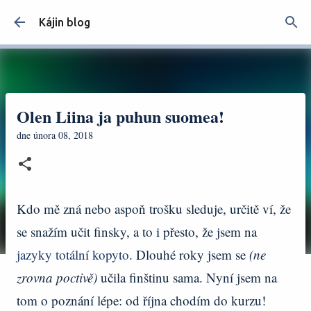
Přeskočit na hlavní obsah
Kájin blog
Olen Liina ja puhun suomea!
dne
února 08, 2018
Kdo mě zná nebo aspoň trošku sleduje, určitě ví, že
se snažím učit finsky, a to i přesto, že jsem na
jazyky totální kopyto
. Dlouhé roky jsem se
(ne
zrovna poctivě)
učila finštinu sama. Nyní jsem na
tom o poznání lépe: od října chodím do kurzu!