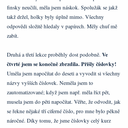
finsky neučili, měla jsem náskok. Spolužák se jakž
takž držel, holky byly úplně mimo. Všechny
odpovědi složitě hledaly v papírech. Měly chuť mě
zabít.
Ve
Druhá a třetí lekce proběhly dost podobně.
čtvrté jsem se konečně zbrzdila. Přišly číslovky!
Uměla jsem napočítat do deseti a vyvodit si všechny
názvy vyšších číslovek. Neměla jsem to
zautomatizované; když jsem např. měla říct pět,
musela jsem do pěti napočítat. Věřte, že odvodit, jak
se řekne nějaké tří ciferné číslo, pro mne bylo pěkně
náročné. Díky tomu, že jsme číslovky celý kurz