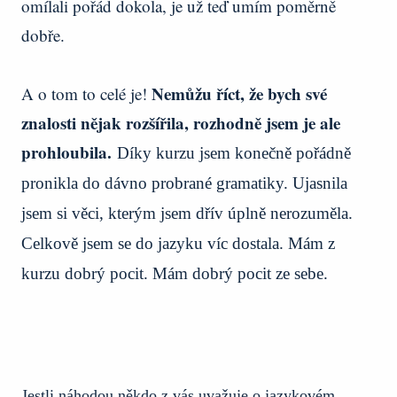
omílali pořád dokola, je už teď umím poměrně
dobře.
Nemůžu říct, že bych své
A o tom to celé je!
znalosti nějak rozšířila, rozhodně jsem je ale
prohloubila.
Díky kurzu jsem konečně pořádně
pronikla do dávno probrané gramatiky. Ujasnila
jsem si věci, kterým jsem dřív úplně nerozuměla.
Celkově jsem se do jazyku víc dostala. Mám z
kurzu dobrý pocit. Mám dobrý pocit ze sebe.
Jestli náhodou někdo z vás uvažuje o jazykovém