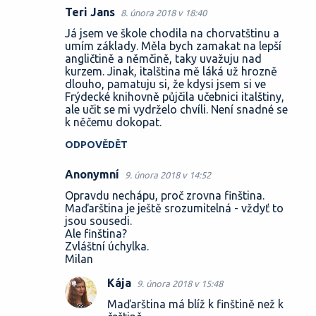
Teri Jans
8. února 2018 v 18:40
K
Já jsem ve škole chodila na chorvatštinu a
o
umím základy. Měla bych zamakat na lepší
angličtině a němčině, taky uvažuju nad
m
kurzem. Jinak, italština mě láká už hrozně
e
dlouho, pamatuju si, že kdysi jsem si ve
Frýdecké knihovně půjčila učebnici italštiny,
n
ale učit se mi vydrželo chvíli. Není snadné se
t
k něčemu dokopat.
á
ODPOVĚDĚT
ř
Anonymní
9. února 2018 v 14:52
e
Opravdu nechápu, proč zrovna finština.
Maďarština je ještě srozumitelná - vždyť to
jsou sousedi.
Ale finština?
Zvláštní úchylka.
Milan
Kája
9. února 2018 v 15:48
Maďarština má blíž k finštině než k