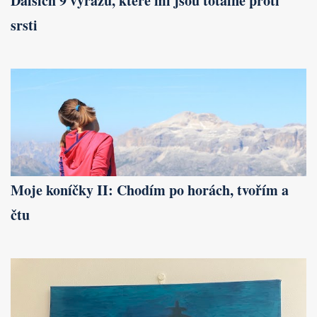
Dalších 9 výrazů, které mi jsou totálně proti
srsti
Moje koníčky II: Chodím po horách, tvořím a
čtu