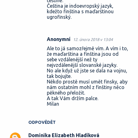
češtině.
Čeština je indoevropský jazyk,
kdežto finština s maďarštinou
ugrofinský.
Anonymní
12. února 2018 v 13:04
Ale to já samozřejmě vím. A vím i to,
že maďarština a finština jsou od
sebe vzdálenější než ty
nejvzdálenější slovanské jazyky.
No ale když už jste se dala na vojnu,
tak bojujte.
Někdo prostě musí umět finsky, aby
nám ostatním mohl z finštiny něco
pěkného přeložit.
A tak Vám držím palce.
Milan
ODPOVĚDĚT
Dominika Elizabeth Hladíková