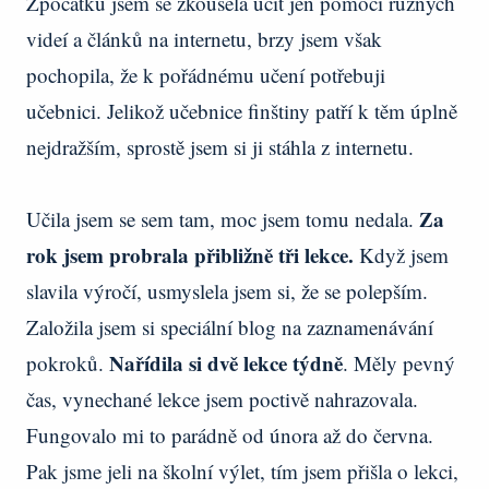
Zpočátku jsem se zkoušela učit jen pomocí různých
videí a článků na internetu, brzy jsem však
pochopila, že k pořádnému učení potřebuji
učebnici. Jelikož učebnice finštiny patří k těm úplně
nejdražším, sprostě jsem si ji stáhla z internetu.
Za
Učila jsem se sem tam, moc jsem tomu nedala.
rok jsem probrala přibližně tři lekce.
Když jsem
slavila výročí, usmyslela jsem si, že se polepším.
Založila jsem si speciální blog na zaznamenávání
Nařídila si dvě lekce týdně
pokroků.
. Měly pevný
čas, vynechané lekce jsem poctivě nahrazovala.
Fungovalo mi to parádně od února až do června.
Pak jsme jeli na školní výlet, tím jsem přišla o lekci,