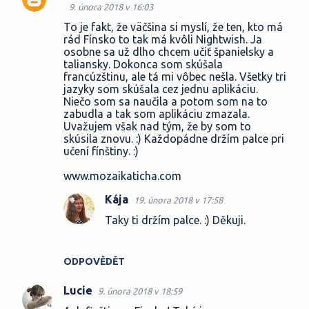
9. února 2018 v 16:03
To je fakt, že väčšina si myslí, že ten, kto má
rád Fínsko to tak má kvôli Nightwish. Ja
osobne sa už dlho chcem učiť španielsky a
taliansky. Dokonca som skúšala
francúzštinu, ale tá mi vôbec nešla. Všetky tri
jazyky som skúšala cez jednu aplikáciu.
Niečo som sa naučila a potom som na to
zabudla a tak som aplikáciu zmazala.
Uvažujem však nad tým, že by som to
skúsila znovu. :) Každopádne držím palce pri
učení fínštiny. :)
www.mozaikaticha.com
Kája
19. února 2018 v 17:58
Taky ti držím palce. :) Děkuji.
ODPOVĚDĚT
Lucie
9. února 2018 v 18:59