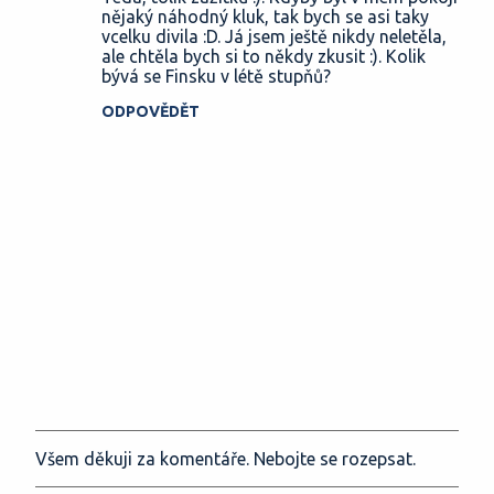
o
nějaký náhodný kluk, tak bych se asi taky
vcelku divila :D. Já jsem ještě nikdy neletěla,
m
ale chtěla bych si to někdy zkusit :). Kolik
e
bývá se Finsku v létě stupňů?
n
ODPOVĚDĚT
t
á
ř
e
Všem děkuji za komentáře. Nebojte se rozepsat.
O
k