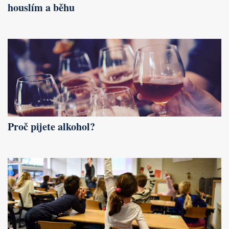
houslím a běhu
Proč pijete alkohol?