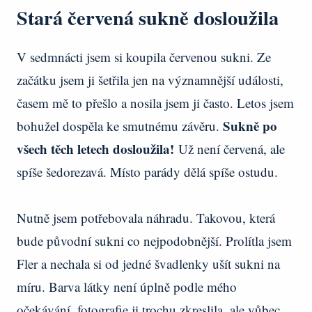
Stará červená sukně dosloužila
V sedmnácti jsem si koupila červenou sukni. Ze
začátku jsem ji šetřila jen na významnější události,
časem mě to přešlo a nosila jsem ji často. Letos jsem
Sukně po
bohužel dospěla ke smutnému závěru.
všech těch letech dosloužila!
Už není červená, ale
spíše šedorezavá. Místo parády dělá spíše ostudu.
Nutně jsem potřebovala náhradu. Takovou, která
bude původní sukni co nejpodobnější. Prolítla jsem
Fler a nechala si od jedné švadlenky ušít sukni na
míru. Barva látky není úplně podle mého
očekávání, fotografie ji trochu zkreslila, ale vůbec