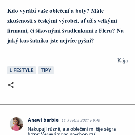
Kdo vyrábí vaše oblečení a boty? Máte
zkušenosti s českými výrobci, ať už s velkými
firmami, či šikovnými švadlenkami z Fleru? Na
jaký kus šatníku jste nejvíce pyšní?
Kája
LIFESTYLE
TIPY
Anawi barbie
11. května 2021 v 9:40
K
Nakupují různě, ale oblečení mi šíje ségra
o
https://www.jmdesign-shop.cz/