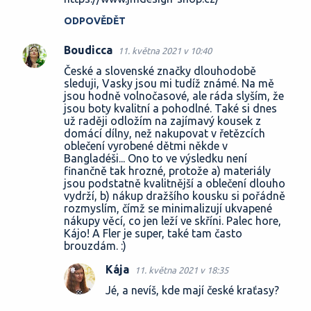
m
ODPOVĚDĚT
e
Boudicca
n
11. května 2021 v 10:40
t
České a slovenské značky dlouhodobě
sleduji, Vasky jsou mi tudíž známé. Na mě
á
jsou hodně volnočasové, ale ráda slyším, že
jsou boty kvalitní a pohodlné. Také si dnes
ř
už raději odložím na zajímavý kousek z
e
domácí dílny, než nakupovat v řetězcích
oblečení vyrobené dětmi někde v
Bangladéši... Ono to ve výsledku není
finančně tak hrozné, protože a) materiály
jsou podstatně kvalitnější a oblečení dlouho
vydrží, b) nákup dražšího kousku si pořádně
rozmyslím, čímž se minimalizují ukvapené
nákupy věcí, co jen leží ve skříni. Palec hore,
Kájo! A Fler je super, také tam často
brouzdám. :)
Kája
11. května 2021 v 18:35
Jé, a nevíš, kde mají české kraťasy?