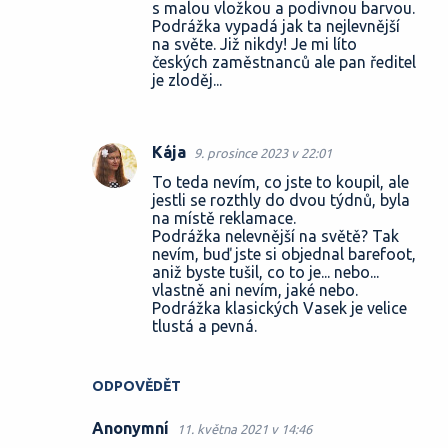
s malou vložkou a podivnou barvou.
Podrážka vypadá jak ta nejlevnější
na světe. Již nikdy! Je mi líto
českých zaměstnanců ale pan ředitel
je zloděj...
Kája
9. prosince 2023 v 22:01
To teda nevím, co jste to koupil, ale
jestli se rozthly do dvou týdnů, byla
na místě reklamace.
Podrážka nelevnější na světě? Tak
nevím, buď jste si objednal barefoot,
aniž byste tušil, co to je... nebo...
vlastně ani nevím, jaké nebo.
Podrážka klasických Vasek je velice
tlustá a pevná.
ODPOVĚDĚT
Anonymní
11. května 2021 v 14:46