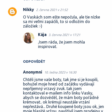
Nikky
2. června 2021 v 21:52
O Vaskách som ešte nepočula, ale tie nízke
sa mi veľmi zapáčili, to si odložím do
záložiek :-)
Kája
3. června 2021 v 17:21
Jsem ráda, že jsem mohla
inspirovat.
ODPOVĚDĚT
Anonymní
10. ledna 2023 v 16:30
Chtěli jsme vaše boty, tak jme si je koupili,
bohužel moje hned od začátku vydávají
nepříjemný vrzavý zvuk. tak jsem
kontaktoval e-mailem info linku Vasky,
abych se dozvěděl, že mám boty pořádně
krémovat.. ok krémuji neustále vrzání
nepřestává... Druhé koupené boty jsou ok, jen
moje hlasitě vržou, navštívil jsem prodejnu v