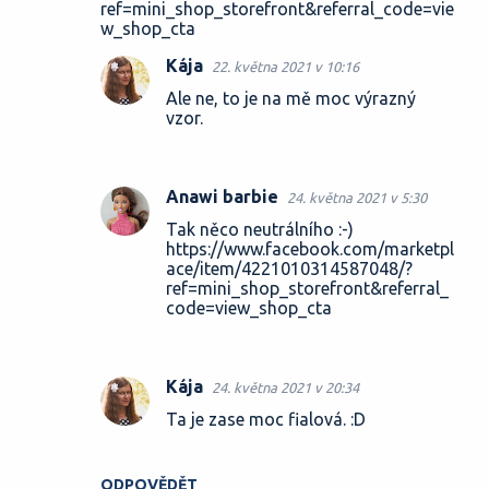
ref=mini_shop_storefront&referral_code=vie
w_shop_cta
Kája
22. května 2021 v 10:16
Ale ne, to je na mě moc výrazný
vzor.
Anawi barbie
24. května 2021 v 5:30
Tak něco neutrálního :-)
https://www.facebook.com/marketpl
ace/item/4221010314587048/?
ref=mini_shop_storefront&referral_
code=view_shop_cta
Kája
24. května 2021 v 20:34
Ta je zase moc fialová. :D
ODPOVĚDĚT