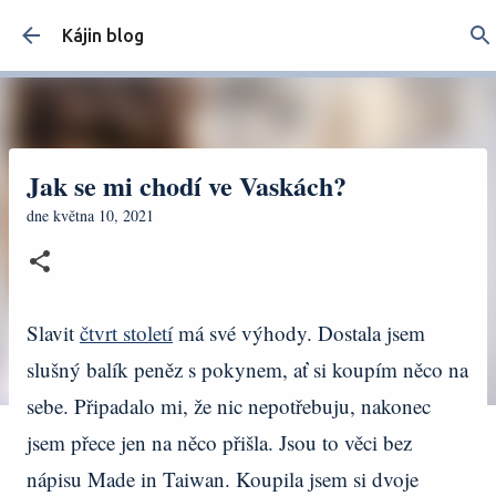
Přeskočit na hlavní obsah
Kájin blog
Jak se mi chodí ve Vaskách?
dne
května 10, 2021
Slavit
čtvrt století
má své výhody. Dostala jsem
slušný balík peněz s pokynem, ať si koupím něco na
sebe. Připadalo mi, že nic nepotřebuju, nakonec
jsem přece jen na něco přišla. Jsou to věci bez
nápisu Made in Taiwan. Koupila jsem si dvoje