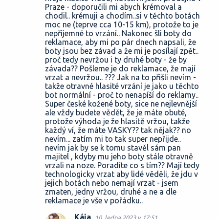
Praze - doporučili mi abych krémoval a
chodil.. krémuji a chodím..si v těchto botách
moc ne (teprve cca 10-15 km), protože to je
nepříjemné to vrzání.. Nakonec šli boty do
reklamace, aby mi po pár dnech napsali, že
boty jsou bez závad a že mi je posílají zpět..
proč tedy nevržou i ty druhé boty - že by
závada?? Pošleme je do reklamace, že mají
vrzat a nevržou.. ??? Jak na to přišli nevím -
takže otravné hlasité vrzání je jako u těchto
bot normální - proč to nenapíší do reklamy..
Super české kožené boty, sice ne nejlevnější
ale vždy budete vědět, že je máte obuté,
protože výhoda je že hlasitě vržou, takže
každý ví, že máte VASKY?? tak nějak?? no
nevím... zatím mi to tak super nepřijde..
nevím jak by se k tomu stavěl sám pan
majitel , kdyby mu jeho boty stále otravně
vrzali na noze. Poradíte co s tím?? Mají tedy
technologicky vrzat aby lidé věděli, že jdu v
jejich botách nebo nemají vrzat - jsem
zmaten, jedny vržou, druhé a ne a dle
reklamace je vše v pořádku..
Kája
10. ledna 2023 v 17:51