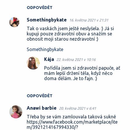
ODPOVĚDĚT
Somethingbykate
16. května 2021 v 21:31
Tak o vaskách jsem ještě neslyšela. :) Já si
kupuji pouze zdravotní obuv a snažím se
obnosit moji starou nezdravotní :)
Somethingbykate
Kája
22. května 2021 v 10:16
Pořídila jsem si zdravotní papuče, ať
mám lepší držení těla, když něco
doma dělám. Je to fajn. :)
ODPOVĚDĚT
Anawi barbie
20. května 2021 v 6:41
Třeba by se vám zamlouvala taková sukně
https://www.facebook.com/marketplace/ite
m/3921214167994330/?