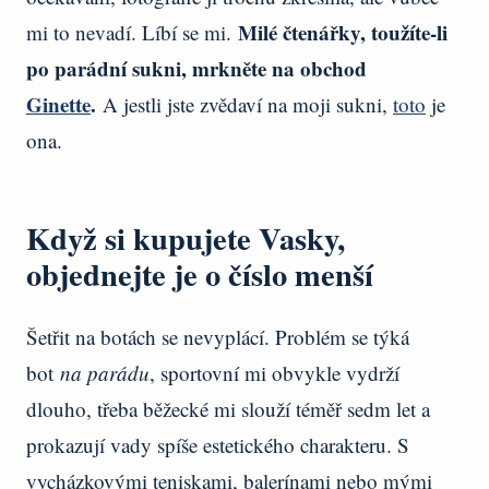
Milé čtenářky, toužíte-li
mi to nevadí. Líbí se mi.
po parádní sukni, mrkněte na obchod
Ginette
.
A jestli jste zvědaví na moji sukni,
toto
je
ona.
Když si kupujete Vasky,
objednejte je o číslo menší
Šetřit na botách se nevyplácí. Problém se týká
bot
na parádu
, sportovní mi obvykle vydrží
dlouho, třeba běžecké mi slouží téměř sedm let a
prokazují vady spíše estetického charakteru. S
vycházkovými teniskami, balerínami nebo mými