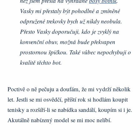
než jsem přešla na výhradně
bosý botník
.
Vasky mi přestaly být pohodlné a zmíněné
odpružené trekovky bych už nikdy neobula.
Přesto Vasky doporučuji, kdo je zvyklý na
konvenční obuv, možná bude překvapen
prostornou špičkou. Také vůbec nepochybuji o
kvalitě těchto bot.
Poctivě o ně pečuju a doufám, že mi vydrží několik
let. Jestli se mi osvědčí, příští rok si hodlám koupit
tenisky a rozšíří-li se nabídka sandálí, koupím si i je.
Akutálně nabízený model se mi moc nelíbí.