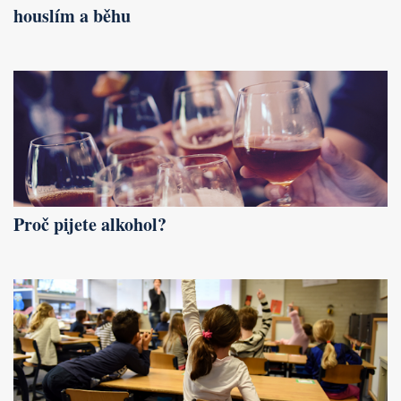
houslím a běhu
Proč pijete alkohol?