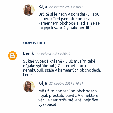
Kája
22. května 2021 v 10:17
Určitě si je nech v pořadníku, jsou
super. :) Teď jsem dokonce v
kamenném obchodě zjistila, že se
mi jejich sandály nakonec líbí.
ODPOVĚDĚT
Leník
12. května 2021 v 20:09
Sukně vypadá krásně <3 už musím také
nějaké vytáhnout:) Z internetu moc
nenakupuji, spíše v kamenných obchodech.
Leník
Kája
22. května 2021 v 10:17
Mě už to chození po obchodech
nějak přestalo bavit... Ale některé
věci je samozřejmě lepší nejdříve
vyzkoušet.