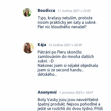
Boudicca
11. května 2021 v 22:02
Tyjo, kraťasy netuším, protože
nosím prakticky jen šaty a sukně.
Fler nic kloudného nenašel?
Kája
13. května 2021 v 20:39
Pátrání po Fleru skončilo
zamilováním do mnoha dalších
sukní. :-D
Nakonec jsem si nějaké objednala
jsem si ze second handu...
dětského...
Anonymní
1. prosince 2023 v 18:47
Boty Vasky jsou jsou neuvěřitelně
špatný produkt. Nejsou pohodlné a
ještě se roztrhli do dvou týdnů. Přišli