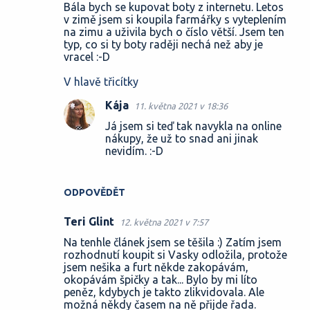
Bála bych se kupovat boty z internetu. Letos
v zimě jsem si koupila farmářky s vyteplením
na zimu a uživila bych o číslo větší. Jsem ten
typ, co si ty boty raději nechá než aby je
vracel :-D
V hlavě třicítky
Kája
11. května 2021 v 18:36
Já jsem si teď tak navykla na online
nákupy, že už to snad ani jinak
nevidím. :-D
ODPOVĚDĚT
Teri Glint
12. května 2021 v 7:57
Na tenhle článek jsem se těšila :) Zatím jsem
rozhodnutí koupit si Vasky odložila, protože
jsem nešika a furt někde zakopávám,
okopávám špičky a tak... Bylo by mi líto
peněz, kdybych je takto zlikvidovala. Ale
možná někdy časem na ně přijde řada.