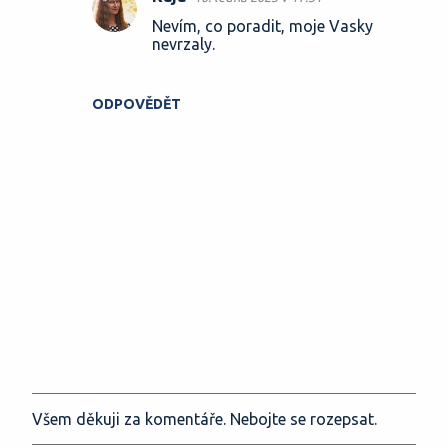
Nevím, co poradit, moje Vasky
nevrzaly.
ODPOVĚDĚT
Všem děkuji za komentáře. Nebojte se rozepsat.
O
k