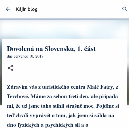
Přeskočit na hlavní obsah
Kájin blog
Dovolená na Slovensku, 1. část
dne
července 10, 2017
Zdravím vás z turistického centra Malé Fatry, z
Terchové. Máme za sebou třetí den, ale připadá
mi, že už jsme toho stihli strašně moc. Pojďme si
teď chvíli vyprávět o tom, jak jsem si sáhla na
dno fyzických a psychických sil a o