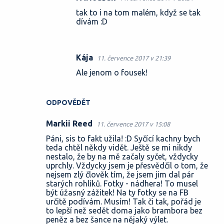
tak to i na tom malém, když se tak
dívám :D
Kája
11. července 2017 v 21:39
Ale jenom o fousek!
ODPOVĚDĚT
Markii Reed
11. července 2017 v 15:08
Páni, sis to fakt užila! :D Syčící kachny bych
teda chtěl někdy vidět. Ještě se mi nikdy
nestalo, že by na mě začaly syčet, vždycky
uprchly. Vždycky jsem je přesvědčil o tom, že
nejsem zlý člověk tím, že jsem jim dal pár
starých rohlíků. Fotky - nádhera! To musel
být úžasný zážitek! Na ty fotky se na FB
určitě podívám. Musím! Tak či tak, pořád je
to lepší než sedět doma jako brambora bez
peněz a bez šance na nějaký výlet.