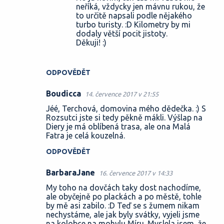
neříká, vždycky jen mávnu rukou, že
to určitě napsali podle nějakého
turbo turisty. :D Kilometry by mi
dodaly větší pocit jistoty.
Děkuji! :)
ODPOVĚDĚT
Boudicca
14. července 2017 v 21:55
Jéé, Terchová, domovina mého dědečka. :) S
Rozsutci jste si tedy pěkně mákli. Výšlap na
Diery je má oblíbená trasa, ale ona Malá
Fatra je celá kouzelná.
ODPOVĚDĚT
BarbaraJane
16. července 2017 v 14:33
My toho na dovčách taky dost nachodíme,
ale obyčejně po plackách a po městě, tohle
by mě asi zabilo. :D Teď se s žumem nikam
nechystáme, ale jak byly svátky, vyjeli jsme
na kolobce na mohylu Míru. Myslela jsem, že