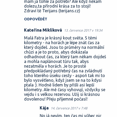
mám já tohle za potřebí? Ale když někam
dolezu,ta přírodní krása za to stojí!
Zdraví tě Terijans (terijans.cz)
ODPOVĚDĚT
Kateřina Miklíková
13. července 2017 v 19:34
Malá Fatra je krásný kout světa. S těmi
kilometry - na horách je lépe znát čas za
který dojdeš. Jsou to průměry na normální
chůzi a je to proto, abys dokázala
odhadnout čas, za který tam někam dojdeš
a mohla naplánovat tůru tak, abys
nezatměla v horách. Je to prostě
předpokládaný potřebný čas na zvládnutí
toho kterého úseku cesty - aspoň tak mi to
bylo vysvětleno, když jsem se na to kdysi
ptala :). Hodně lidem by přišli asi lepší
kilometry. Ale mě časy vyhovují, vždycky se
vejdu i s velkou rezervou. Užij si krásnou
dovolenou! Přeju příjemné počasí!
Kája
14. července 2017 v 7:48
No já nevím, ten čas mi vůbec nic