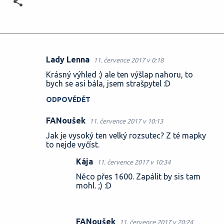
Lady Lenna
11. července 2017 v 0:18
K
Krásný výhled :) ale ten výšlap nahoru, to
o
bych se asi bála, jsem strašpytel :D
m
ODPOVĚDĚT
e
FANoušek
n
11. července 2017 v 10:13
t
Jak je vysoký ten velký rozsutec? Z té mapky
to nejde vyčíst.
á
Kája
11. července 2017 v 10:34
ř
Něco přes 1600. Zapálit by sis tam
e
mohl. ;) :D
FANoušek
11. července 2017 v 20:24