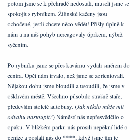
potom jsme se k přehradě nedostali, museli jsme se
spokojit s rybníkem. Žilinské kačeny jsou
ochočené, jestli chcete něco vědět! Přišly úplně k
nám a na náš pohyb nereagovaly úprkem, nýbrž
syčením.
Po rybníku jsme se přes kavárnu vydali směrem do
centra. Opět nám trvalo, než jsme se zorientovali.
Nějakou dobu jsme bloudili a usoudili, že jsme v
ošklivém městě. Všechno působilo strašně staře,
především stoleté autobusy. (
Jak někdo může mít
odvahu nastoupit?
) Náměstí nás nepřesvědčilo o
opaku. V blízkém parku nás prosili nepěkní lidé o
peníze a poslali nás do ****, když jsme jim je