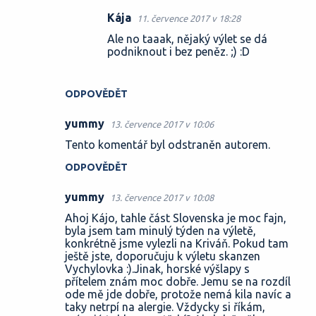
Kája
11. července 2017 v 18:28
Ale no taaak, nějaký výlet se dá
podniknout i bez peněz. ;) :D
ODPOVĚDĚT
yummy
13. července 2017 v 10:06
Tento komentář byl odstraněn autorem.
ODPOVĚDĚT
yummy
13. července 2017 v 10:08
Ahoj Kájo, tahle část Slovenska je moc fajn,
byla jsem tam minulý týden na výletě,
konkrétně jsme vylezli na Kriváň. Pokud tam
ještě jste, doporučuju k výletu skanzen
Vychylovka :).Jinak, horské výšlapy s
přítelem znám moc dobře. Jemu se na rozdíl
ode mě jde dobře, protože nemá kila navíc a
taky netrpí na alergie. Vždycky si říkám,