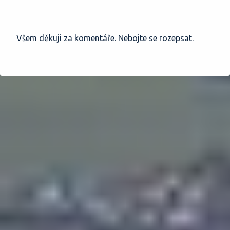
Všem děkuji za komentáře. Nebojte se rozepsat.
O
k
o
m
e
n
t
o
v
a
t