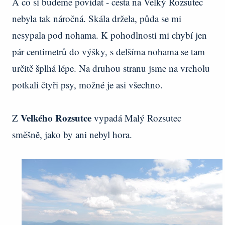
A co si budeme povídat - cesta na Velký Rozsutec
nebyla tak náročná. Skála držela, půda se mi
nesypala pod nohama. K pohodlnosti mi chybí jen
pár centimetrů do výšky, s delšíma nohama se tam
určitě šplhá lépe. Na druhou stranu jsme na vrcholu
potkali čtyři psy, možné je asi všechno.
Velkého Rozsutce
Z
vypadá Malý Rozsutec
směšně, jako by ani nebyl hora.