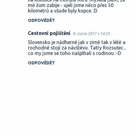
mě žum zabije - ujeli jsme něco přes 50
kilometrů a všude byly kopce. :D
ODPOVĚDĚT
Cestovní pojištění
8. srpna 2017 v 14:33
Slovensko je nádherné jak v zimě tak v létě a
rozhodně stojí za návštěvu. Tatry Rozsutec...
co my jsme se toho našplhali s rodinou :-D
ODPOVĚDĚT