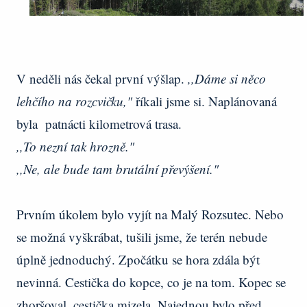
V neděli nás čekal první výšlap.
,,Dáme si něco
lehčího na rozcvičku,"
říkali jsme si. Naplánovaná
byla patnácti kilometrová trasa.
,,To nezní tak hrozně."
,,Ne, ale bude tam brutální převýšení."
Prvním úkolem bylo vyjít na Malý Rozsutec. Nebo
se možná vyškrábat, tušili jsme, že terén nebude
úplně jednoduchý. Zpočátku se hora zdála být
nevinná. Cestička do kopce, co je na tom. Kopec se
zhoršoval, cestička mizela. Najednou bylo před