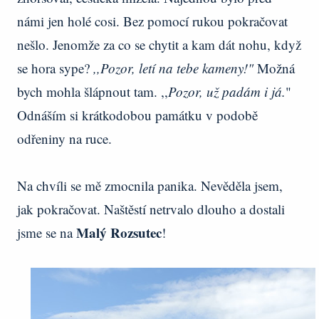
námi jen holé cosi. Bez pomocí rukou pokračovat
nešlo. Jenomže za co se chytit a kam dát nohu, když
se hora sype?
,,Pozor, letí na tebe kameny!"
Možná
bych mohla šlápnout tam. ,,
Pozor, už padám i já.
"
Odnáším si krátkodobou památku v podobě
odřeniny na ruce.
Na chvíli se mě zmocnila panika. Nevěděla jsem,
jak pokračovat. Naštěstí netrvalo dlouho a dostali
Malý Rozsutec
jsme se na
!