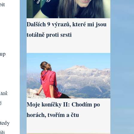
it
Dalších 9 výrazů, které mi jsou
totálně proti srsti
tup
 tak
é
Moje koníčky II: Chodím po
horách, tvořím a čtu
 tedy
li