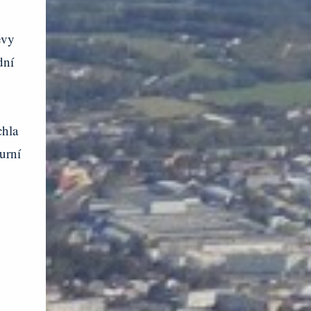
ěvy
dní
chla
urní