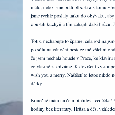
málo, nebo jsme přáli blbosti a k tomu v
jsme rychle poslaly taťku do obývaku, aby zj
opustili kuchyň a tím zahájili další hrůzu
Totiž, nechápejte to špatně; celá rodina j
po sólu na vánoční besídce mě všichni ob
že jsem nechala housle v Praze, ke klavíru
co vlastně zazpíváme. K dovršení vystoupe
wish you a merry. Naštěstí to letos nikdo 
dárky.
Konečně mám na čem přehrávat cédéčka! A k
hodiny bez literatury. Hrůza a děs, vzhled