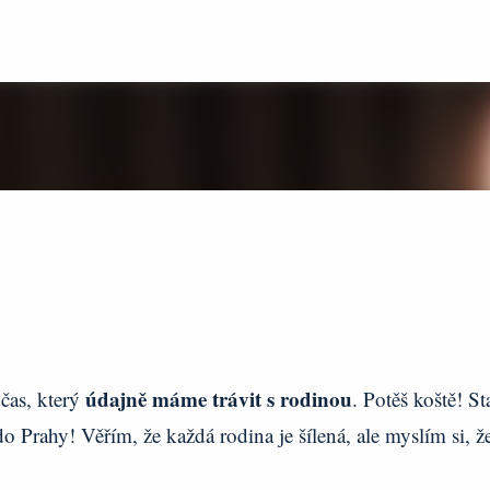
Přeskočit na hlavní obsah
údajně máme trávit s rodinou
 čas, který
. Potěš koště! St
do Prahy! Věřím, že každá rodina je šílená, ale myslím si, že