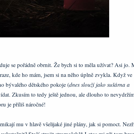
aduje se pořádně obrnit. Že bych si to měla užívat? Asi jo.
 Praze, kde ho mám, jsem si na něho úplně zvykla. Když ve
ho bývalého dětského pokoje (
dnes slouží jako sušárna a
ovídat. Zkusím to tedy ještě jednou, ale dlouho to nevydržím
ru je příliš náročné!
nikají mu v hlavě všelijaké jiné plány, jak si pomoct. Nez
i uskutečnit? Stačí strojit stromeček!* Letos mi při tom hroz