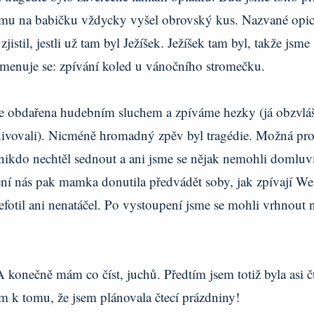
šemu na babičku vždycky vyšel obrovský kus. Nazvané opi
istil, jestli už tam byl Ježíšek. Ježíšek tam byl, takže jsme
. Jmenuje se: zpívání koled u vánočního stromečku.
sme obdařena hudebním sluchem a zpíváme hezky (já obzvláš
divovali). Nicméně hromadný zpěv byl tragédie. Možná pro
 nikdo nechtěl sednout a ani jsme se nějak nemohli domluvi
ní nás pak mamka donutila předvádět soby, jak zpívají We
nefotil ani nenatáčel. Po vystoupení jsme se mohli vrhnout 
onečně mám co číst, juchů. Předtím jsem totiž byla asi čt
em k tomu, že jsem plánovala čtecí prázdniny!