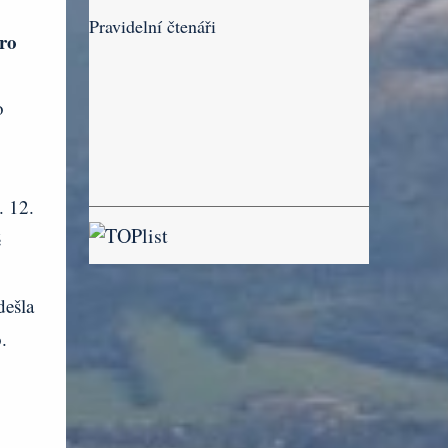
Pravidelní čtenáři
ro
o
. 12.
ě
dešla
.