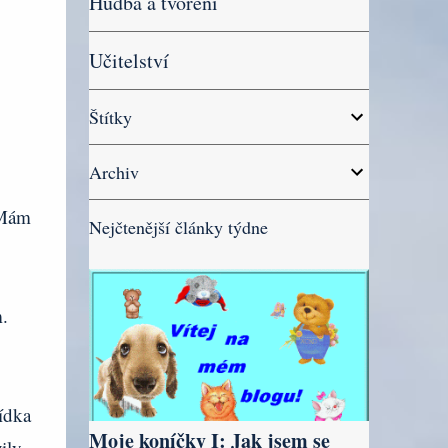
Hudba a tvoření
Učitelství
Štítky
Archiv
 Mám
Nejčtenější články týdne
.
řídka
Moje koníčky I: Jak jsem se
ily