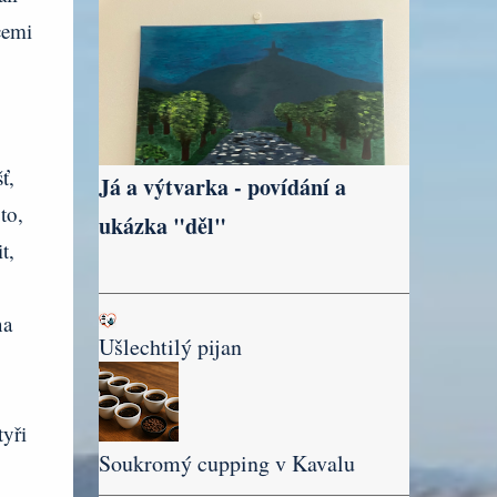
cemi
ť,
Já a výtvarka - povídání a
to,
ukázka "děl"
t,
na
Ušlechtilý pijan
yři
Soukromý cupping v Kavalu