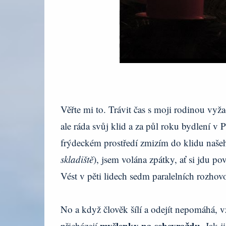
Věřte mi to. Trávit čas s moji rodinou vyž
ale ráda svůj klid a za půl roku bydlení v
frýdeckém prostředí zmizím do klidu naše
skladiště
), jsem volána zpátky, ať si jdu p
Vést v pěti lidech sedm paralelních rozhovo
No a když člověk šílí a odejít nepomáhá, vz
myšlenky na sebevraždu
přicházejí
. Jak j