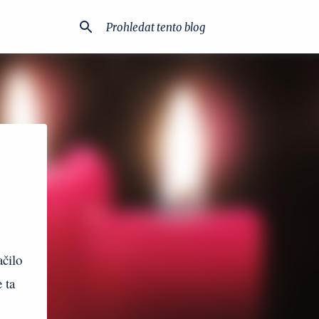
ačilo
 ta