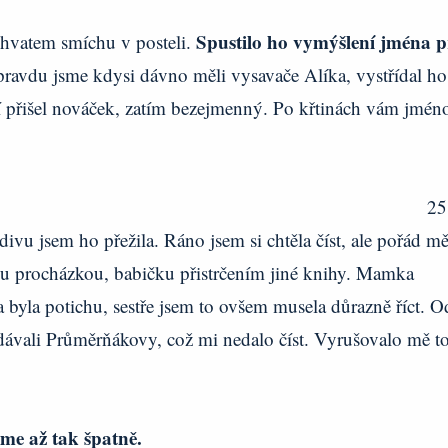
Spustilo ho vymýšlení jména p
hvatem smíchu v posteli.
Opravdu jsme kdysi dávno měli vysavače Alíka, vystřídal ho
ní přišel nováček, zatím bezejmenný. Po křtinách vám jmén
25
vu jsem ho přežila. Ráno jsem si chtěla číst, ale pořád m
ou procházkou, babičku přistrčením jiné knihy. Mamka
a byla potichu, sestře jsem to ovšem musela důrazně říct. O
 dávali Průměrňákovy, což mi nedalo číst. Vyrušovalo mě to
jsme až tak špatně.