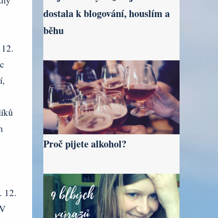
dostala k blogování, houslím a
běhu
 12.
c
í,
líků
m
Proč pijete alkohol?
. 12.
 V