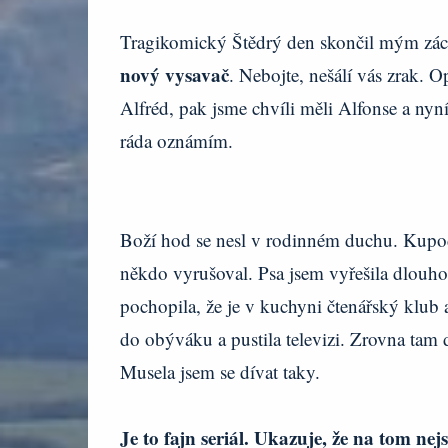
Tragikomický Štědrý den skončil mým zác
nový vysavač
. Nebojte, nešálí vás zrak. 
Alfréd, pak jsme chvíli měli Alfonse a ny
ráda oznámím.
Boží hod se nesl v rodinném duchu. Kupodi
někdo vyrušoval. Psa jsem vyřešila dlouh
pochopila, že je v kuchyni čtenářský klub 
do obýváku a pustila televizi. Zrovna tam
Musela jsem se dívat taky.
Je to fajn seriál. Ukazuje, že na tom ne