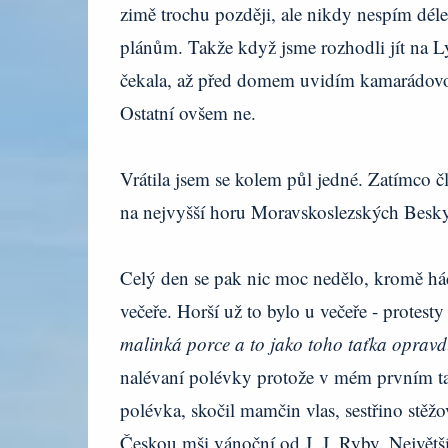
zimě trochu později, ale nikdy nespím dél
plánům. Takže když jsme rozhodli jít na L
čekala, až před domem uvidím kamarádovo a
Ostatní ovšem ne.
Vrátila jsem se kolem půl jedné. Zatímco č
na nejvyšší horu Moravskoslezských Besk
Celý den se pak nic moc nedělo, kromě há
večeře. Horší už to bylo u večeře - protest
malinká porce a to jako toho taťka opravdu 
nalévaní polévky protože v mém prvním tal
polévka, skočil mamčin vlas, sestřino stěžo
Českou mši vánoční od J. J. Ryby. Největší