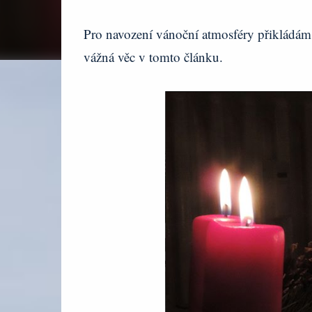
Pro navození vánoční atmosféry přikládám f
vážná věc v tomto článku.