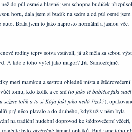
e než do půl osmé a hlavně jsem schopna budíček přizpůsob
ysou horu, dala jsem si budík na sedm a od půl osmé jsem
uto. Brala jsem to jako naprosto normální a jasnou věc.
lenové rodiny teprv sotva vstávali, já už měla za sebou výs
Já
yd. A kdo z toho vyšel jako magor?
. Samozřejmě.
dky mezi mamkou a sestrou ohledně místa u štědrovečerní
y vůči tomu, kdo kolik a co sní
(to jako té babičce fakt stačí
sežere tolik a to si Kája fakt jako nedá řízek?
), opakovan
íři prý něco plavalo a do druhého, když už v něm byla
vání na tradiční hudební doprovod ke štědrovečerní věčeři,
 tragédie bylo závěrečné lámaní oplatků. Buď jsme toho přá