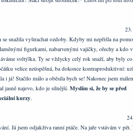
23.
m se snažila vyštrachat ozdoby. Kdyby mi nepřišla na pomo
slaměnými figurkami, nabarvenými vajíčky, ořechy a kdo v
áváme světýlka. Ty se vždycky celý rok snaží, aby byly co
čátku velice neúspěšná, ba dokonce kontraproduktivní: uz
la i já! Stačilo málo a oběsila bych se! Nakonec jsem mále
Myslím si, že by se před
 jasně najevo, kdo je silnější.
eciální kurzy
.
24
ávání. Já jsem odjakživa ranní ptáče. Na jaře vstávám v pět.