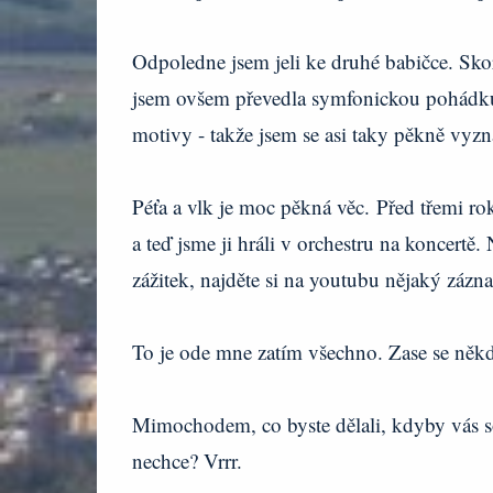
Odpoledne jsem jeli ke druhé babičce. Sko
jsem ovšem převedla symfonickou pohádku P
motivy - takže jsem se asi taky pěkně vyz
Péťa a vlk je moc pěkná věc. Před třemi roky
a teď jsme ji hráli v orchestru na koncertě.
zážitek, najděte si na youtubu nějaký záz
To je ode mne zatím všechno. Zase se ně
Mimochodem, co byste dělali, kdyby vás s
nechce? Vrrr.