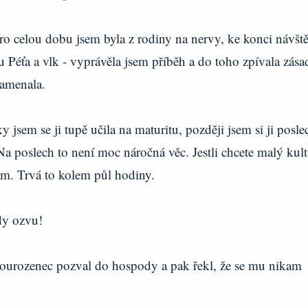
ro celou dobu jsem byla z rodiny na nervy, ke konci návšt
éťa a vlk - vyprávěla jsem příběh a do toho zpívala zása
namenala.
 jsem se ji tupě učila na maturitu, později jsem si ji posle
 Na poslech to není moc náročná věc. Jestli chcete malý kult
nam. Trvá to kolem půl hodiny.
kdy ozvu!
ourozenec pozval do hospody a pak řekl, že se mu nikam