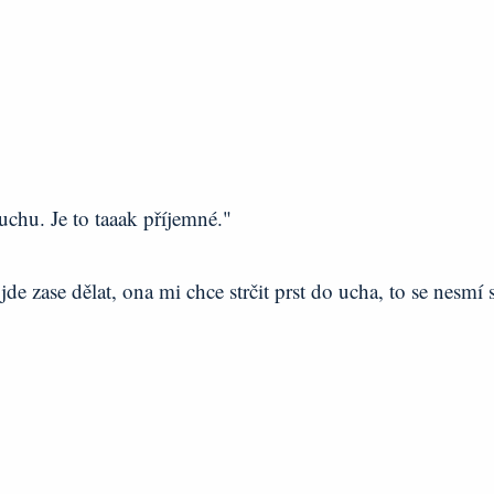
 uchu. Je to taaak příjemné."
e zase dělat, ona mi chce strčit prst do ucha, to se nesmí s