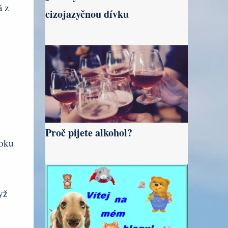
á z
cizojazyčnou dívku
Proč pijete alkohol?
roku
yž