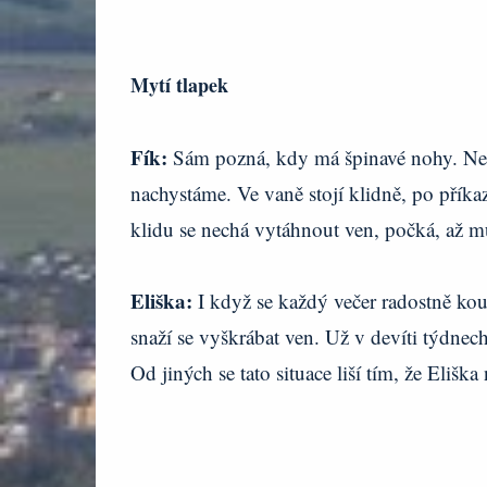
Mytí tlapek
Fík:
Sám pozná, kdy má špinavé nohy. Nemu
nachystáme. Ve vaně stojí klidně, po přík
klidu se nechá vytáhnout ven, počká, až m
Eliška:
I když se každý večer radostně kou
snaží se vyškrábat ven. Už v devíti týdnech
Od jiných se tato situace liší tím, že Eliška 