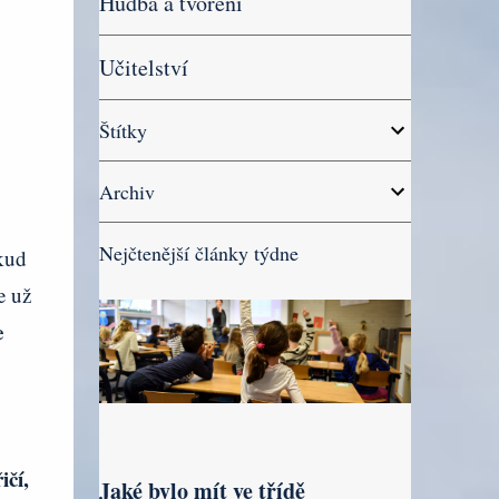
Hudba a tvoření
Učitelství
Štítky
Archiv
Nejčtenější články týdne
kud
e už
e
ičí,
Jaké bylo mít ve třídě