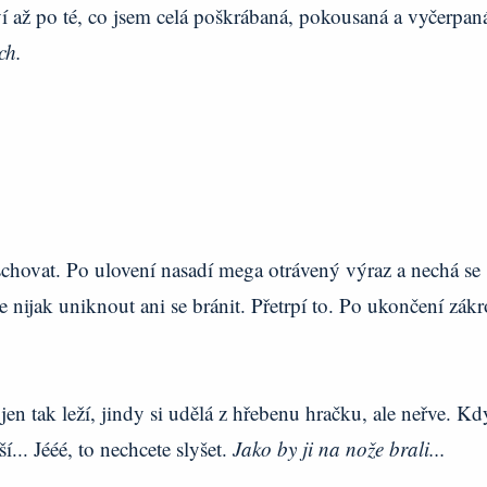
í až po té, co jsem celá poškrábaná, pokousaná a vyčerpan
ch.
schovat. Po ulovení nasadí mega otrávený výraz a nechá se
e nijak uniknout ani se bránit. Přetrpí to. Po ukončení zák
en tak leží, jindy si udělá z hřebenu hračku, ale neřve. Kd
... Jééé, to nechcete slyšet.
Jako by ji na nože brali...