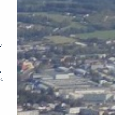
 V
u,
žet.