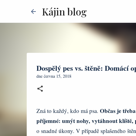
Kájin blog
Dospělý pes vs. štěně: Domácí o
dne
června 15, 2018
Občas je třeb
Zná to každý, kdo má psa.
příjemné: umýt nohy, vytáhnout klíště, 
o snadné úkony. V případě splašeného štěně