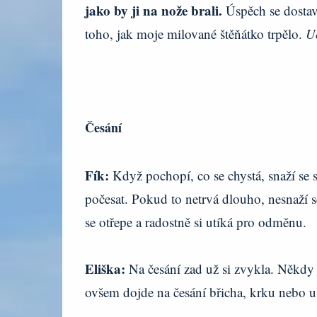
jako by ji na nože brali.
Úspěch se dostav
toho, jak moje milované štěňátko trpělo.
U
Česání
Fík:
Když pochopí, co se chystá, snaží se 
počesat. Pokud to netrvá dlouho, nesnaží s
se otřepe a radostně si utíká pro odměnu.
Eliška:
Na česání zad už si zvykla. Někdy j
ovšem dojde na česání břicha, krku nebo uší