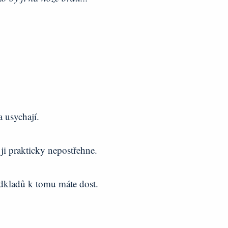
a usychají.
s ji prakticky nepostřehne.
dkladů k tomu máte dost.