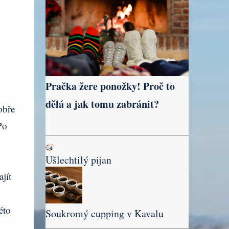
Pračka žere ponožky! Proč to
dělá a jak tomu zabránit?
obře
Po
Ušlechtilý pijan
jít
éto
Soukromý cupping v Kavalu