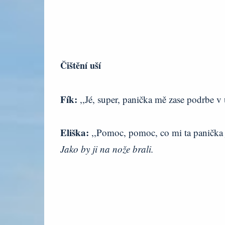
Čištění uší
Fík:
,,Jé, super, panička mě zase podrbe v
Eliška:
,,Pomoc, pomoc, co mi ta panička jd
Jako by ji na nože brali.