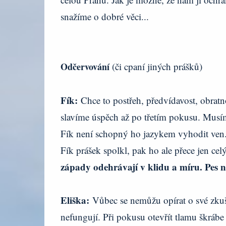
snažíme o dobré věci...
Odčervování
(či cpaní jiných prášků)
Fík:
Chce to postřeh, předvídavost, obratn
slavíme úspěch až po třetím pokusu. Musím
Fík není schopný ho jazykem vyhodit ven.
Fík prášek spolkl, pak ho ale přece jen c
západy odehrávají v klidu a míru. Pes n
Eliška:
Vůbec se nemůžu opírat o své zkuš
nefungují. Při pokusu otevřít tlamu škrábe