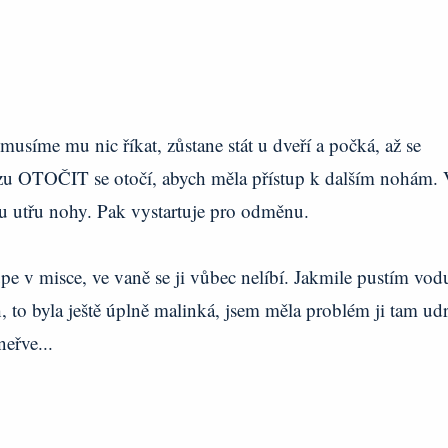
síme mu nic říkat, zůstane stát u dveří a počká, až se
azu OTOČIT se otočí, abych měla přístup k dalším nohám.
u utřu nohy. Pak vystartuje pro odměnu.
pe v misce, ve vaně se ji vůbec nelíbí. Jakmile pustím vod
, to byla ještě úplně malinká, jsem měla problém ji tam udr
neřve...