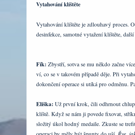
Vytahování klíštěte
Vytahování klíštěte je zdlouhavý proces. O
desinfekce, samotné vytažení klíštěte, dalš
Fík:
Zbystří, sotva se mu někdo začne více
ví, co se v takovém případě děje. Při vytaho
dokončení operace si utíká pro odměnu. Pak
Eliška:
Už první krok, čili odhrnout chlup
klíště. Když se nám ji povede fixovat, střík
složitý úkol hodný medaile. Zkuste se tre
operaci by měly být špunty do uší.
Řve, jak