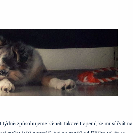
át týdně způsobujeme štěněti takové trápení, že musí řvát na
i zvířat ještě nevzali? Asi na rozdíl od Elišky ví, že se