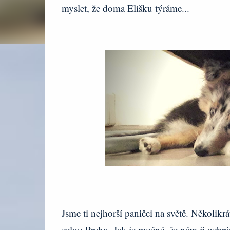
myslet, že doma Elišku týráme...
Jsme ti nejhorší paničci na světě. Několikr
celou Prahu. Jak je možné, že nám ji ochránc