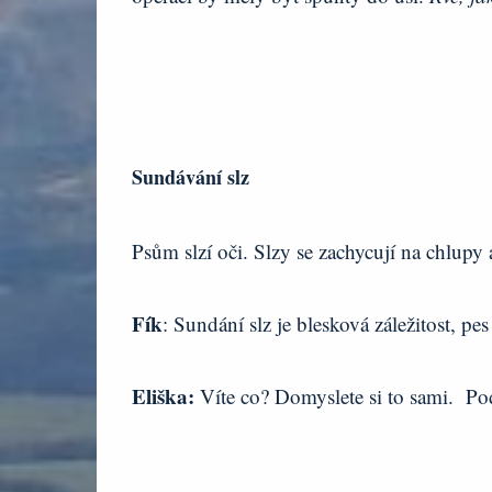
Sundávání slz
Psům slzí oči. Slzy se zachycují na chlupy 
Fík
: Sundání slz je blesková záležitost, pe
Eliška:
Víte co? Domyslete si to sami. Po