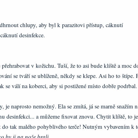
dhrnout chlupy, aby byl k parazitovi přístup, cáknutí
í cáknutí desinfekce.
 přehrabovat v kožichu. Tuší, že to asi bude klíště a moc d
vání se tváří se ublíženě, někdy se klepe. Asi ho to štípe. 
 se válí na koberci, aby si postižené místo dobře podrbal.
y, je naprosto nemožný. Ela se zmítá, já se marně snažím na
nu desinfekci... a můžeme fixovat znovu. Chytit klíště, to je
fit do tak malého pohyblivého terče! Nutným vybavením k t
o by ji na nože brali...