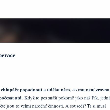
Přeskočit na hlavní obsah
perace
a chlupáče popadnout a udělat něco, co mu není zrovna
počesat atd.
Když to pes snáší pokorně jako náš Fík, jedná
te jsou to velmi náročné činnosti. A sousedi? Ti si musí