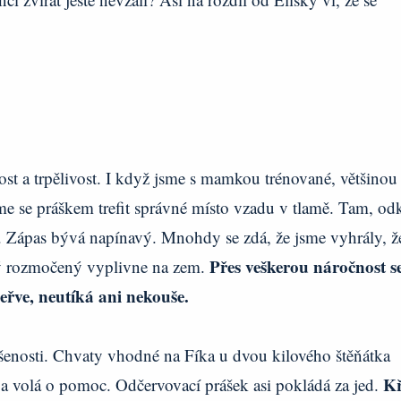
ost a trpělivost. I když jsme s mamkou trénované, většinou
e se práškem trefit správné místo vzadu v tlamě. Tam, od
 Zápas bývá napínavý. Mnohdy se zdá, že jsme vyhrály, ž
Přes veškerou náročnost s
elý rozmočený vyplivne na zem.
eřve, neutíká ani nekouše.
enosti. Chvaty vhodné na Fíka u dvou kilového štěňátka
Kř
 a volá o pomoc. Odčervovací prášek asi pokládá za jed.