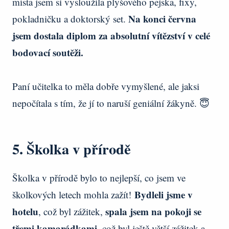
místa jsem si vysloužila plyšového pejska, fixy,
Na konci června
pokladničku a doktorský set.
jsem dostala diplom za absolutní vítězství v celé
bodovací soutěži.
Paní učitelka to měla dobře vymyšlené, ale jaksi
nepočítala s tím, že jí to naruší geniální žákyně. 😇
5. Školka v přírodě
Školka v přírodě bylo to nejlepší, co jsem ve
Bydleli jsme v
školkových letech mohla zažít!
hotelu
spala jsem na pokoji se
, což byl zážitek,
třemi kamarádkami
, což byl ještě větší zážitek a