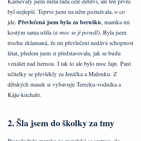
Karnevaly jsem měla ráda celé dětství, ale ten první
byl nejlepší. Teprve jsem na něm poznávala, o co
Převlečená jsem byla za berušku
jde.
, mamka mi
kostým sama ušila
(a moc se jí povedl)
. Byla jsem
trochu zklamaná, že mi převlečení nedává schopnost
létat, předem jsem si představovala, jak se budu
vznášet nad hernou. I tak to ale bylo moc fajn. Paní
učitelky se převlékly za Jeníčka a Mařenku. Z
dětských masek si vybavuju Terezku-vodníka a
Káju-kuchaře.
2. Šla jsem do školky za tmy
Protože byla mamka na mateřské se sestrou, do