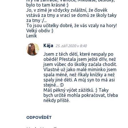
á
bylo to tam krásné :)
ř
Jo, v zimě je vždycky zvláštní, že člověk
vstává za tmy a vrací se domů ze školy taky
e
za tmy :/...
To jsou učitelky dobré, že vás vzaly na hory!
Velký obdiv :)
Leník
Kája
25. září 2020 v 8:40
Jsem z těch dětí, které nespaly po
obědě! Přestala jsem ještě dřív, než
jsem vůbec do školky začala chodit.
Vlastně už jako malé miminko jsem
spala méně, než říkaly knížky a než
spaly jiné děti. A můj syn to má asi
stejně... :D
Máš pěkný výčet zážitků. :) Taky
bych určitě mohla pokračovat, třeba
někdy příště.
ODPOVĚDĚT