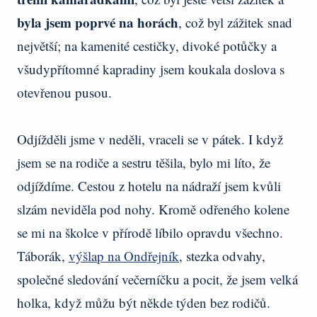
byla jsem poprvé na horách
, což byl zážitek snad
největší; na kamenité cestičky, divoké potůčky a
všudypřítomné kapradiny jsem koukala doslova s
otevřenou pusou.
Odjížděli jsme v neděli, vraceli se v pátek. I když
jsem se na rodiče a sestru těšila, bylo mi líto, že
odjíždíme. Cestou z hotelu na nádraží jsem kvůli
slzám neviděla pod nohy. Kromě odřeného kolene
se mi na školce v přírodě líbilo opravdu všechno.
Táborák,
výšlap na Ondřejník
, stezka odvahy,
společné sledování večerníčku a pocit, že jsem velká
holka, když můžu být někde týden bez rodičů.