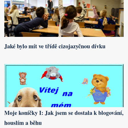
Jaké bylo mít ve třídě cizojazyčnou dívku
Moje koníčky I: Jak jsem se dostala k blogování,
houslím a běhu