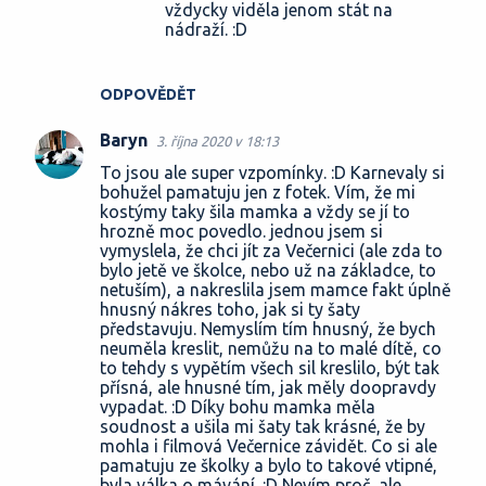
vždycky viděla jenom stát na
nádraží. :D
ODPOVĚDĚT
Baryn
3. října 2020 v 18:13
To jsou ale super vzpomínky. :D Karnevaly si
bohužel pamatuju jen z fotek. Vím, že mi
kostýmy taky šila mamka a vždy se jí to
hrozně moc povedlo. jednou jsem si
vymyslela, že chci jít za Večernici (ale zda to
bylo jetě ve školce, nebo už na základce, to
netuším), a nakreslila jsem mamce fakt úplně
hnusný nákres toho, jak si ty šaty
představuju. Nemyslím tím hnusný, že bych
neuměla kreslit, nemůžu na to malé dítě, co
to tehdy s vypětím všech sil kreslilo, být tak
přísná, ale hnusné tím, jak měly doopravdy
vypadat. :D Díky bohu mamka měla
soudnost a ušila mi šaty tak krásné, že by
mohla i filmová Večernice závidět. Co si ale
pamatuju ze školky a bylo to takové vtipné,
byla válka o mávání. :D Nevím proč, ale