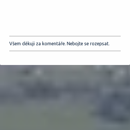
Všem děkuji za komentáře. Nebojte se rozepsat.
O
k
o
m
e
n
t
o
v
a
t