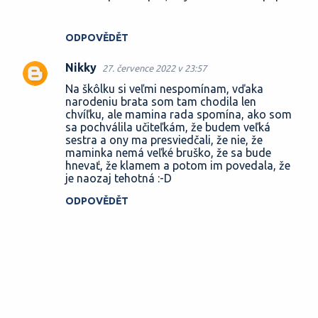
ODPOVĚDĚT
Nikky
27. července 2022 v 23:57
Na škôlku si veľmi nespomínam, vďaka
narodeniu brata som tam chodila len
chvíľku, ale mamina rada spomína, ako som
sa pochválila učiteľkám, že budem veľká
sestra a ony ma presviedčali, že nie, že
maminka nemá veľké bruško, že sa bude
hnevať, že klamem a potom im povedala, že
je naozaj tehotná :-D
ODPOVĚDĚT