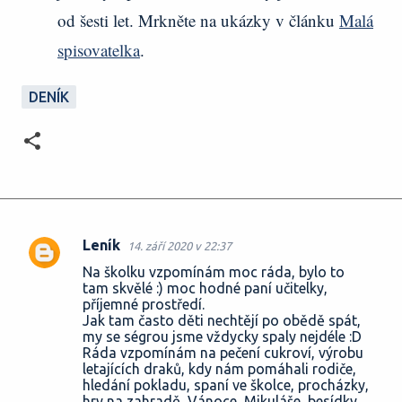
od šesti let. Mrkněte na ukázky v článku
Malá
spisovatelka
.
DENÍK
Leník
14. září 2020 v 22:37
K
Na školku vzpomínám moc ráda, bylo to
o
tam skvělé :) moc hodné paní učitelky,
příjemné prostředí.
m
Jak tam často děti nechtějí po obědě spát,
e
my se ségrou jsme vždycky spaly nejdéle :D
Ráda vzpomínám na pečení cukroví, výrobu
n
letajících draků, kdy nám pomáhali rodiče,
t
hledání pokladu, spaní ve školce, procházky,
hry na zahradě, Vánoce, Mikuláše, besídky,