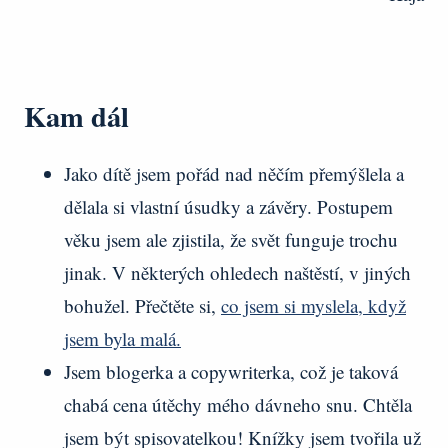
Kam dál
Jako dítě jsem pořád nad něčím přemýšlela a
dělala si vlastní úsudky a závěry. Postupem
věku jsem ale zjistila, že svět funguje trochu
jinak. V některých ohledech naštěstí, v jiných
bohužel. Přečtěte si,
co jsem si myslela, když
jsem byla malá.
Jsem blogerka a copywriterka, což je taková
chabá cena útěchy mého dávneho snu. Chtěla
jsem být spisovatelkou! Knížky jsem tvořila už