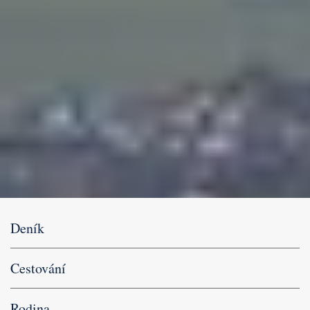
Deník
Cestování
Rodina