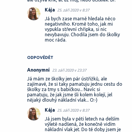
Kája
25. září 2020 v 8:37
Já bych zase marně hledala něco
negativního. Kromě toho, jak mi
vypukla střevní chřipka, si nic
nevybavuju. Chodila jsem do školky
moc ráda.
ODPOVĚDĚT
Anonymní
23. září 2020 v 23:37
Já mám ze školky jen pár ústřižků, ale
zajímavé, že si taky pamatuju jednu cestu do
školky za tmy s babičkou... Navíc si
pamatuju, že jak jsme šli kolem kolejí, jel
nějaký dlouhý nákladní vlak... O:-)
Kája
25. září 2020 v 8:37
Já jsem byla v pěti letech na delším
výletě nadšená, že konečně vidím
nákladní vlak jet. Do té doby jsem je