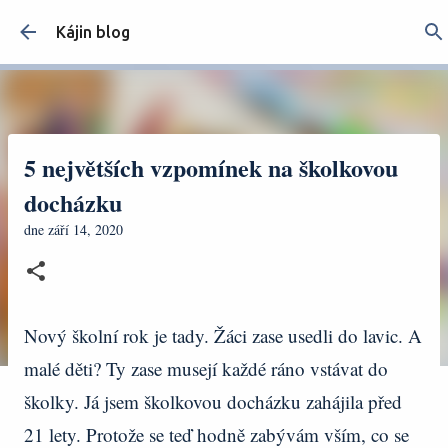
Přeskočit na hlavní obsah
Kájin blog
5 největších vzpomínek na školkovou
docházku
dne
září 14, 2020
Nový školní rok je tady. Žáci zase usedli do lavic. A
malé děti? Ty zase musejí každé ráno vstávat do
školky. Já jsem školkovou docházku zahájila před
21 lety. Protože se teď hodně zabývám vším, co se