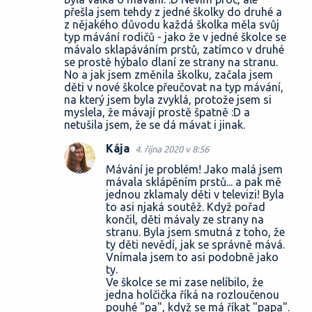
přešla jsem tehdy z jedné školky do druhé a
z nějakého důvodu každá školka měla svůj
typ mávání rodičů - jako že v jedné školce se
mávalo sklapáváním prstů, zatímco v druhé
se prostě hýbalo dlaní ze strany na stranu.
No a jak jsem změnila školku, začala jsem
děti v nové školce přeučovat na typ mávání,
na který jsem byla zvyklá, protože jsem si
myslela, že mávají prostě špatně :D a
netušila jsem, že se dá mávat i jinak.
Kája
4. října 2020 v 8:56
Mávání je problém! Jako malá jsem
mávala sklápěním prstů... a pak mě
jednou zklamaly děti v televizi! Byla
to asi njaká soutěž. Když pořad
končil, děti mávaly ze strany na
stranu. Byla jsem smutná z toho, že
ty děti nevědí, jak se správně mává.
Vnímala jsem to asi podobně jako
ty.
Ve školce se mi zase nelíbilo, že
jedna holčička říká na rozloučenou
pouhé "pa", když se má říkat "papa".