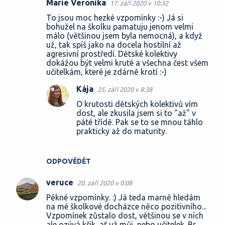
Marie Veronika
17. září 2020 v 10:32
To jsou moc hezké vzpomínky :-) Já si
bohužel na školku pamatuju jenom velmi
málo (většinou jsem byla nemocná), a když
už, tak spíš jako na docela hostilní až
agresivní prostředí. Dětské kolektivy
dokážou být velmi kruté a všechna čest všem
učitelkám, které je zdárně krotí :-)
Kája
25. září 2020 v 8:38
O krutosti dětských kolektivů vím
dost, ale zkusila jsem si to "až" v
páté třídě. Pak se to se mnou táhlo
prakticky až do maturity.
ODPOVĚDĚT
veruce
20. září 2020 v 0:08
Pěkné vzpomínky. :) Já teda marně hledám
na mé školkové docházce něco pozitivního...
Vzpomínek zůstalo dost, většinou se v ních
ale ozývá křik, ať už můj, nebo učitelek. Br.