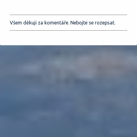
Všem děkuji za komentáře. Nebojte se rozepsat.
O
k
o
m
e
n
t
o
v
a
t