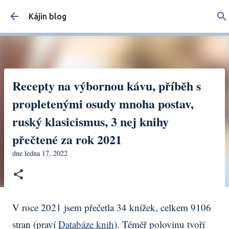
Přeskočit na hlavní obsah
Kájin blog
Recepty na výbornou kávu, příběh s
propletenými osudy mnoha postav,
ruský klasicismus, 3 nej knihy
přečtené za rok 2021
dne
ledna 17, 2022
V roce 2021 jsem přečetla 34 knížek, celkem 9106
stran (praví
Databáze knih
). Téměř polovinu tvoří