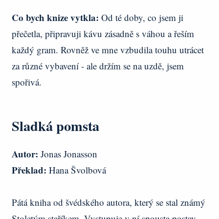
Co bych knize vytkla:
Od té doby, co jsem ji
přečetla, připravuji kávu zásadně s váhou a řeším
každý gram. Rovněž ve mne vzbudila touhu utrácet
za různé vybavení - ale držím se na uzdě, jsem
spořivá.
Sladká pomsta
Autor:
Jonas Jonasson
Překlad:
Hana Švolbová
Pátá kniha od švédského autora, který se stal známý
Stoletým staříkem. Vystupuje v ní spousta postav,