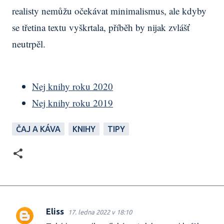
realisty nemůžu očekávat minimalismus, ale kdyby
se třetina textu vyškrtala, příběh by nijak zvlášť
neutrpěl.
Nej knihy roku 2020
Nej knihy roku 2019
ČAJ A KÁVA
KNIHY
TIPY
Eliss
17. ledna 2022 v 18:10
K