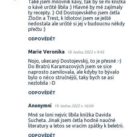
Také jsem milovník kávy, tak by se mi knížka
o
o kávě určitě líbila :) Hlavně by mě zajímaly
ty recepty. :) Od Dostojevského jsem četla
m
Zločin a Trest, k Idiotovi jsem se ještě
e
nedostala ale určitě si jej v budoucnu někdy
přečtu :)
n
t
ODPOVĚDĚT
á
Marie Veronika
18. ledna 2022 v 9:45
ř
Nojo, ukecaný Dostojevskij, to je přesné :-)
e
Do Bratrů Karamazových jsem se sice
naprosto zamilovala, ale kdyby to bývalo
bylo o něco stručnější, taky bych se asi
nezlobila :-D
ODPOVĚDĚT
Anonymní
19. ledna 2022 v 16:04
Mně se loni nejvíc líbila knížka Davida
Sucheta. Jinak jsem četla hodně naučné
literatury a letos se vracím zpátky k beletrii.
ODPOVĚDĚT