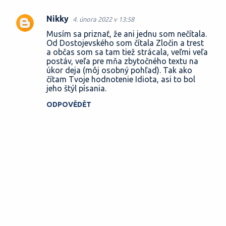
Nikky
4. února 2022 v 13:58
Musím sa priznať, že ani jednu som nečítala.
Od Dostojevského som čítala Zločin a trest
a občas som sa tam tiež strácala, veľmi veľa
postáv, veľa pre mňa zbytočného textu na
úkor deja (môj osobný pohľad). Tak ako
čítam Tvoje hodnotenie Idiota, asi to bol
jeho štýl písania.
ODPOVĚDĚT