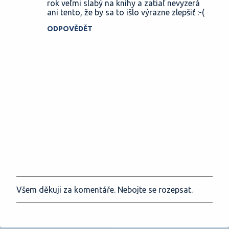
e
rok veľmi slabý na knihy a zatiaľ nevyzerá
ani tento, že by sa to išlo výrazne zlepšiť :-(
ODPOVĚDĚT
Všem děkuji za komentáře. Nebojte se rozepsat.
O
k
o
m