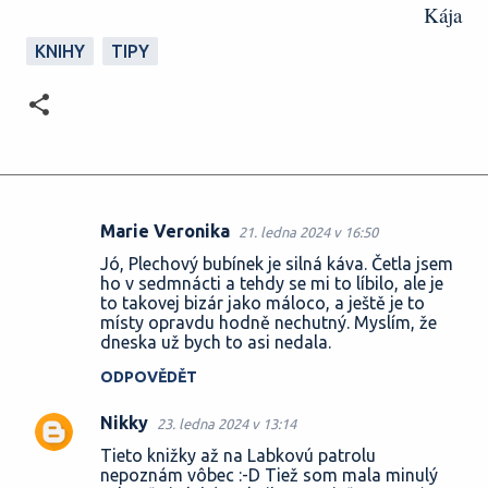
Kája
KNIHY
TIPY
Marie Veronika
21. ledna 2024 v 16:50
K
Jó, Plechový bubínek je silná káva. Četla jsem
o
ho v sedmnácti a tehdy se mi to líbilo, ale je
to takovej bizár jako máloco, a ještě je to
m
místy opravdu hodně nechutný. Myslím, že
e
dneska už bych to asi nedala.
n
ODPOVĚDĚT
t
Nikky
23. ledna 2024 v 13:14
á
Tieto knižky až na Labkovú patrolu
ř
nepoznám vôbec :-D Tiež som mala minulý