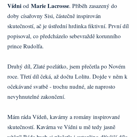
Vídni
Marie Lacrosse
od
. Příběh zasazený do
doby císařovny Sisi, částečně inspirován
skutečností, ač je ústřední hrdinka fiktivní. První díl
popisoval, co předcházelo sebevraždě korunního
prince Rudolfa.
Druhý díl, Zlaté pozlátko, jsem přečetla po Novém
roce. Třetí díl čeká, až dočtu Lolitu. Dojde v něm k
očekávané svatbě - trochu nudné, ale naprosto
nevyhnutelné zakončení.
Mám ráda Vídeň, kavárny a romány inspirované
skutečností. Kavárna ve Vídni u mě tedy jasně
vítězí! Ráda bych si přečetla i autorčino dřívější dílo