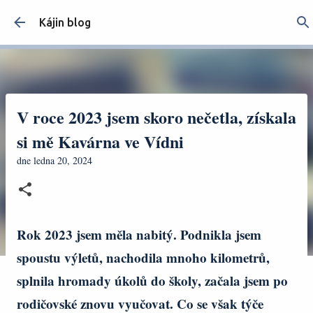
Přeskočit na hlavní obsah
Kájin blog
V roce 2023 jsem skoro nečetla, získala
si mě Kavárna ve Vídni
dne
ledna 20, 2024
Rok 2023 jsem měla nabitý. Podnikla jsem
spoustu výletů, nachodila mnoho kilometrů,
splnila hromady úkolů do školy, začala jsem po
rodičovské znovu vyučovat. Co se však týče