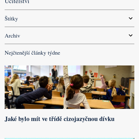
Učitelství
Štítky
Archiv
Nejčtenější články týdne
Jaké bylo mít ve třídě cizojazyčnou dívku