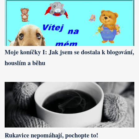
Moje koníčky I: Jak jsem se dostala k blogování,
houslím a běhu
Rukavice nepomáhají, pochopte to!