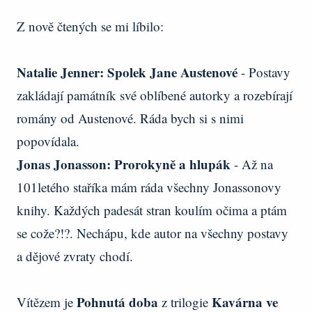
Z nově čtených se mi líbilo:
Natalie Jenner: Spolek Jane Austenové
- Postavy
zakládají památník své oblíbené autorky a rozebírají
romány od Austenové. Ráda bych si s nimi
popovídala.
Jonas Jonasson: Prorokyně a hlupák
- Až na
101letého staříka mám ráda všechny Jonassonovy
knihy. Každých padesát stran koulím očima a ptám
se cože?!?. Nechápu, kde autor na všechny postavy
a dějové zvraty chodí.
Pohnutá doba
Kavárna ve
Vítězem je
z trilogie