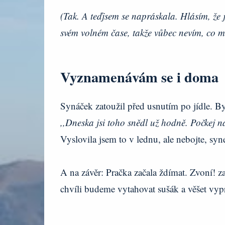
(Tak. A teďjsem se napráskala. Hlásím, že 
svém volném čase, takže vůbec nevím, co mi
Vyznamenávám se i doma
Synáček zatoužil před usnutím po jídle. B
,,Dneska jsi toho snědl už hodně. Počkej n
Vyslovila jsem to v lednu, ale nebojte, sy
A na závěr: Pračka začala ždímat. Zvoní! z
chvíli budeme vytahovat sušák a věšet vyp