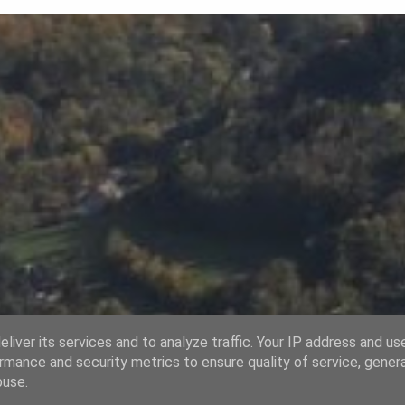
liver its services and to analyze traffic. Your IP address and us
Používá technologii služby Blogger
rmance and security metrics to ensure quality of service, gene
buse.
Fotografie jsou vlastní nebo z pixabay.com