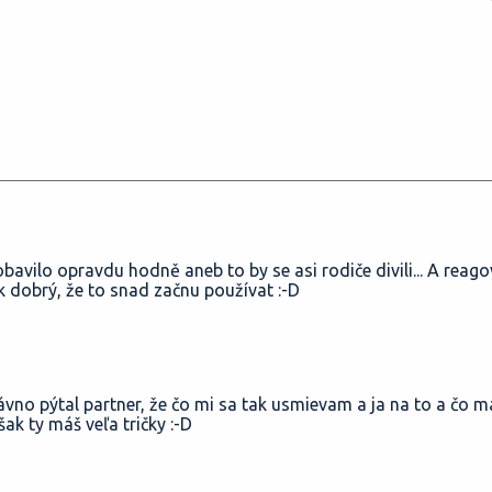
obavilo opravdu hodně aneb to by se asi rodiče divili... A reago
k dobrý, že to snad začnu používat :-D
vno pýtal partner, že čo mi sa tak usmievam a ja na to a čo 
šak ty máš veľa tričky :-D