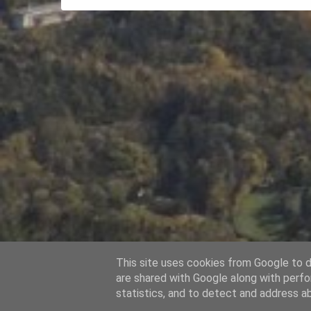
m
e
n
t
o
v
a
t
This site uses cookies from Google to de
are shared with Google along with perfo
statistics, and to detect and address a