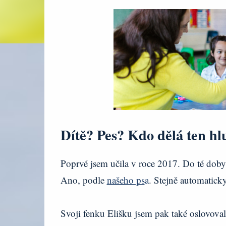
Dítě? Pes? Kdo dělá ten h
Poprvé jsem učila v roce 2017. Do té doby
Ano, podle
našeho ps
a
. Stejně automatick
Svoji fenku Elišku jsem pak také oslovoval