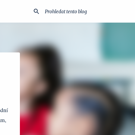
ední
am,