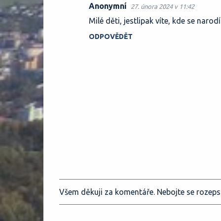
e
Anonymní
27. února 2024 v 11:42
Milé děti, jestlipak víte, kde se narodí
ODPOVĚDĚT
Všem děkuji za komentáře. Nebojte se rozeps
O
k
o