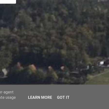
er-agent
rate usage
LEARN MORE
GOT IT