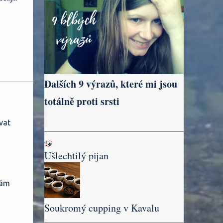
Dalších 9 výrazů, které mi jsou
totálně proti srsti
vat
Ušlechtilý pijan
mám
Soukromý cupping v Kavalu