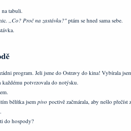
 na tabuli.
nic.
,,Co? Proč na zastávku?"
ptám se hned sama sebe.
astávka.
podě
rádni program. Jeli jsme do Ostravy do kina! Vybírala jse
sem každému potvrzovala do notýsku.
jsem.
itím bělítka jsem
pivo
poctivě začmárala, aby nešlo přečíst 
y.
děti do hospody?