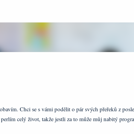
Přeskočit na hlavní obsah
pobavím. Chci se s vámi podělit o pár svých přeřeků z posl
perlím celý život, takže jestli za to může můj nabitý progr