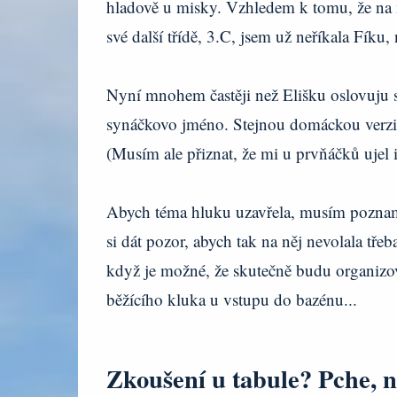
hladově u misky. Vzhledem k tomu, že na m
své další třídě, 3.C, jsem už neříkala Fíku,
Nyní mnohem častěji než Elišku oslovuju sy
synáčkovo jméno. Stejnou domáckou verzi 
(Musím ale přiznat, že mi u prvňáčků ujel 
Abych téma hluku uzavřela, musím poznam
si dát pozor, abych tak na něj nevolala třeba
když je možné, že skutečně budu organizova
běžícího kluka u vstupu do bazénu...
Zkoušení u tabule? Pche, n