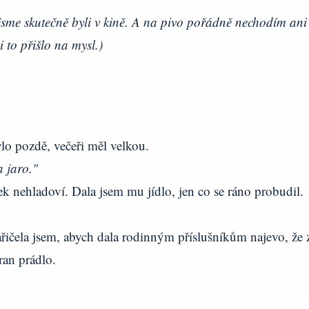
jsme skutečně byli v kině. A na pivo pořádně nechodím ani
 to přišlo na mysl.)
ylo pozdě, večeři měl velkou.
a jaro."
nek nehladoví. Dala jsem mu jídlo, jen co se ráno probudil.
ařičela jsem, abych dala rodinným příslušníkům najevo, že 
ran prádlo.