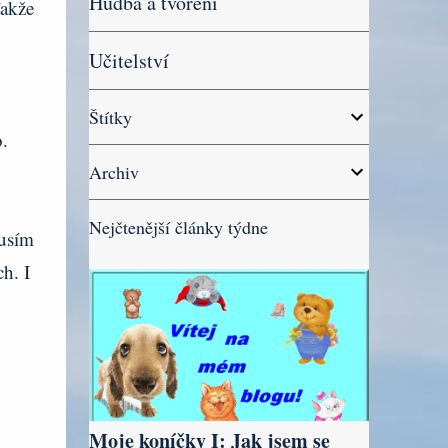
Hudba a tvoření
Takže
Učitelství
Štítky
.
Archiv
Nejčtenější články týdne
usím
ch. I
Moje koníčky I: Jak jsem se