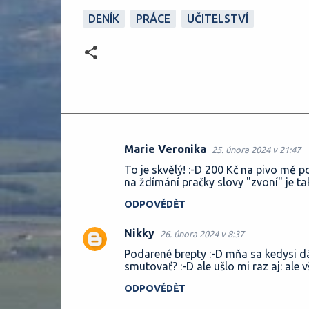
DENÍK
PRÁCE
UČITELSTVÍ
Marie Veronika
25. února 2024 v 21:47
K
To je skvělý! :-D 200 Kč na pivo mě p
o
na ždímání pračky slovy "zvoní" je ta
m
ODPOVĚDĚT
e
Nikky
n
26. února 2024 v 8:37
t
Podarené brepty :-D mňa sa kedysi dá
smutovať? :-D ale ušlo mi raz aj: ale v
á
ODPOVĚDĚT
ř