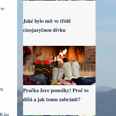
 ve
Jaké bylo mít ve třídě
cizojazyčnou dívku
za
Pračka žere ponožky! Proč to
dělá a jak tomu zabránit?
Kája