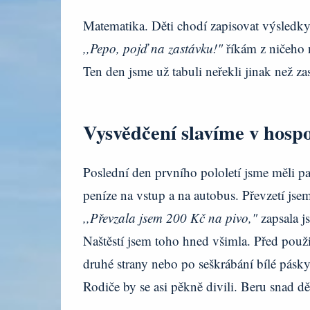
Matematika. Děti chodí zapisovat výsledky
,,Pepo, pojď na zastávku!"
říkám z ničeho 
Ten den jsme už tabuli neřekli jinak než z
Vysvědčení slavíme v hos
Poslední den prvního pololetí jsme měli pa
peníze na vstup a na autobus. Převzetí j
,,Převzala jsem 200 Kč na pivo,"
zapsala 
Naštěstí jsem toho hned všimla. Před použ
druhé strany nebo po seškrábání bílé pásk
Rodiče by se asi pěkně divili. Beru snad 