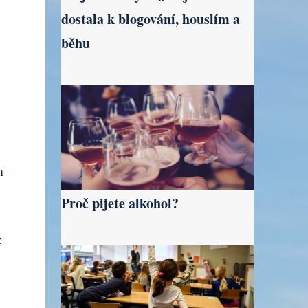
dostala k blogování, houslím a
běhu
m
Proč pijete alkohol?
z