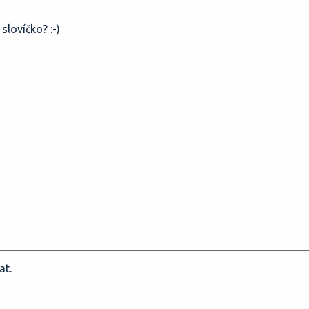
 slovíčko? :-)
at.