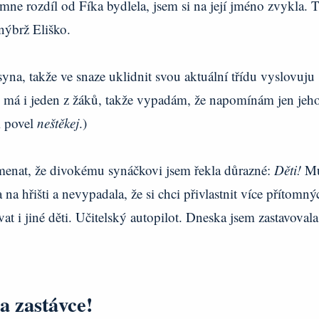
ne rozdíl od Fíka bydlela, jsem si na její jméno zvykla. 
 nýbrž Eliško.
na, takže ve snaze uklidnit svou aktuální třídu vyslovuju
má i jeden z žáků, takže vypadám, že napomínám jen jeho
i povel
neštěkej
.)
enat, že divokému synáčkovi jsem řekla důrazné:
Děti!
M
 na hřišti a nevypadala, že si chci přivlastnit více přítomný
t i jiné děti. Učitelský autopilot. Dneska jsem zastavovala
a zastávce!