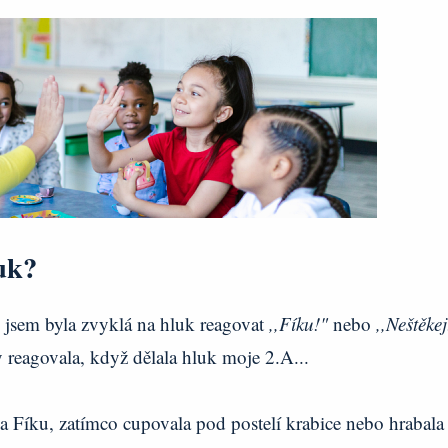
luk?
 jsem byla zvyklá na hluk reagovat
,,Fíku!"
nebo
,,Neštěkej
y reagovala, když dělala hluk moje 2.A...
a Fíku, zatímco cupovala pod postelí krabice nebo hrabala