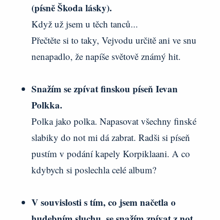
(písně Škoda lásky).
Když už jsem u těch tanců...
Přečtěte si to taky, Vejvodu určitě ani ve snu
nenapadlo, že napíše světově známý hit.
Snažím se zpívat finskou píseň Ievan
Polkka.
Polka jako polka. Napasovat všechny finské
slabiky do not mi dá zabrat. Radši si píseň
pustím v podání kapely Korpiklaani. A co
kdybych si poslechla celé album?
V souvislosti s tím, co jsem načetla o
hudebním sluchu, se snažím zpívat z not.