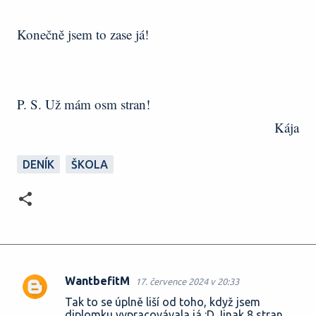
Konečně jsem to zase já!
P. S. Už mám osm stran!
Kája
DENÍK
ŠKOLA
WantbefitM
17. července 2024 v 20:33
K
Tak to se úplně liší od toho, když jsem
o
diplomku vypracovávala já :D Jinak 8 stran