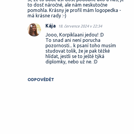
to dosť náročné, ale nám neskutočne
pomohla. Krásny je profil mám logopedka -
má krásne rady :-)
Kája
18. července 2024 v 22:34
Jooo, Korpiklaani jedou! :D
To snad ani není porucha
pozornosti... k psaní toho musím
studovat tolik, že je pak těžké
hlídat, jestli se to ještě týká
diplomky, nebo už ne. :D
ODPOVĚDĚT