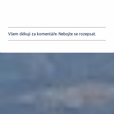
Všem děkuji za komentáře. Nebojte se rozepsat.
O
k
o
m
e
n
t
o
v
a
t