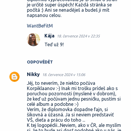
je určitě super úspěch! Každá stránka se
m
počítá :) Ani se nenaděješ a budeš ji mít
e
napsanou celou.
n
WantBeFitM
t
Kája
18. července 2024 v 22:35
á
Teď už 9!
ř
e
ODPOVĚDĚT
Nikky
18. července 2024 v 15:06
Jéj, to neverím, že niekto počúva
Korpiklaanov :-) Inak mi trošku prídeš ako s
poruchou pozornosti (myslené v dobrom),
že keď už počúvam jednu pesničku, pustím si
celé album a podobne :-)
Verím, že diplomovka dopadne fajn, si
šikovná a úžasná. Ja si neviem predstaviť
VŠ, dieťa a prácu do toho ...
K tej logopédii...Neviem, ako v ČR, ale myslím
si, že to bude asi dosť podobné ako u nás, je