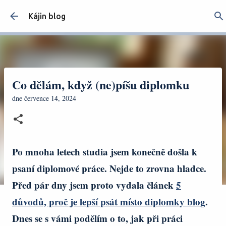
Přeskočit na hlavní obsah
Kájin blog
Co dělám, když (ne)píšu diplomku
dne
července 14, 2024
Po mnoha letech studia jsem konečně došla k
psaní diplomové práce. Nejde to zrovna hladce.
Před pár dny jsem proto vydala článek
5
důvodů, proč je lepší psát místo diplomky blog
.
Dnes se s vámi podělím o to, jak při práci