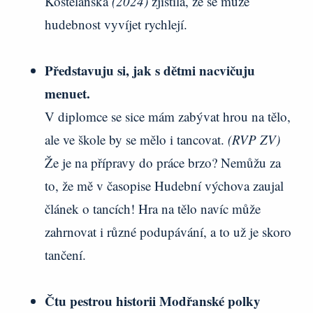
Kostelanská
(2024)
zjistila, že se může
hudebnost vyvíjet rychlejí.
Představuju si, jak s dětmi nacvičuju
menuet.
V diplomce se sice mám zabývat hrou na tělo,
ale ve škole by se mělo i tancovat.
(RVP ZV)
Že je na přípravy do práce brzo? Nemůžu za
to, že mě v časopise Hudební výchova zaujal
článek o tancích! Hra na tělo navíc může
zahrnovat i různé podupávání, a to už je skoro
tančení.
Čtu pestrou historii Modřanské polky