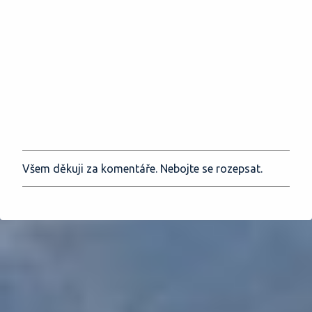
Všem děkuji za komentáře. Nebojte se rozepsat.
O
k
o
m
e
n
t
o
v
a
t