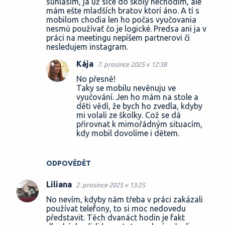
súhlasím, ja už síce do školy nechodím, ale
m
mám ešte mladších bratov ktorí áno. A tí s
e
mobilom chodia len ho počas vyučovania
nesmú používať čo je logické. Predsa ani ja v
n
práci na meetingu nepíšem partnerovi či
t
nesledujem instagram.
á
Kája
7. prosince 2025 v 12:38
ř
No přesně!
e
Taky se mobilu nevěnuju ve
vyučování. Jen ho mám na stole a
děti vědí, že bych ho zvedla, kdyby
mi volali ze školky. Což se dá
přirovnat k mimořádným situacím,
kdy mobil dovolíme i dětem.
ODPOVĚDĚT
Liliana
2. prosince 2025 v 13:25
No nevím, kdyby nám třeba v práci zakázali
používat telefony, to si moc nedovedu
představit. Těch dvanáct hodin je fakt