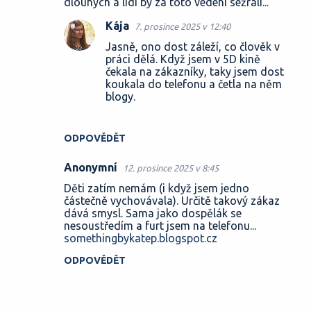
dlouhých a lidi by za toto vedení sežrali...
Kája
7. prosince 2025 v 12:40
Jasně, ono dost záleží, co člověk v
práci dělá. Když jsem v 5D kině
čekala na zákazníky, taky jsem dost
koukala do telefonu a četla na něm
blogy.
ODPOVĚDĚT
Anonymní
12. prosince 2025 v 8:45
Děti zatím nemám (i když jsem jedno
částečně vychovávala). Určitě takový zákaz
dává smysl. Sama jako dospělák se
nesoustředím a furt jsem na telefonu...
somethingbykatep.blogspot.cz
ODPOVĚDĚT