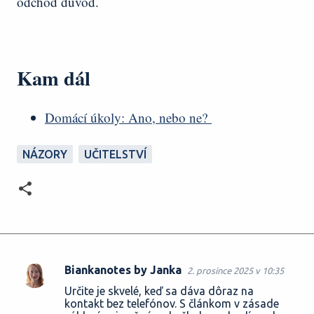
odchod důvod.
Kam dál
Domácí úkoly: Ano, nebo ne?
NÁZORY
UČITELSTVÍ
Biankanotes by Janka
2. prosince 2025 v 10:35
K
Určite je skvelé, keď sa dáva dôraz na
o
kontakt bez telefónov. S článkom v zásade