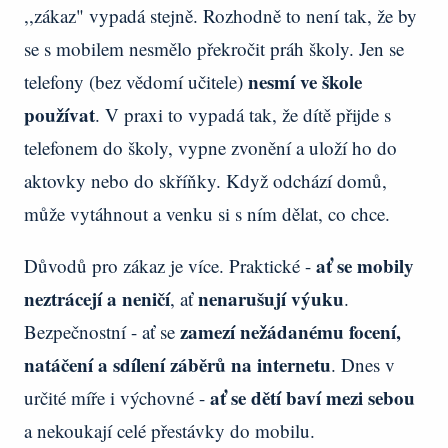
,,zákaz" vypadá stejně. Rozhodně to není tak, že by
se s mobilem nesmělo překročit práh školy. Jen se
nesmí ve škole
telefony (bez vědomí učitele)
používat
. V praxi to vypadá tak, že dítě přijde s
telefonem do školy, vypne zvonění a uloží ho do
aktovky nebo do skříňky. Když odchází domů,
může vytáhnout a venku si s ním dělat, co chce.
ať se mobily
Důvodů pro zákaz je více. Praktické -
neztrácejí a neničí
nenarušují výuku
, ať
.
zamezí nežádanému focení,
Bezpečnostní - ať se
natáčení a sdílení záběrů na internetu
. Dnes v
ať se dětí baví mezi sebou
určité míře i výchovné -
a nekoukají celé přestávky do mobilu.