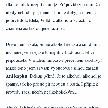
alkohol nijak nezpříjemňuje. Průpovídky o tom, že
nikdy nebudu pít, mám asi od té doby, co jsem se
poprvé dozvěděla, že lidi z alkoholu zvrací. To
znamená asi tak od jedenácti let.
Dříve jsem říkala, že mě alkohol neláká a smrdí mi,
nicméně jsem nějaké to napití v budoucnu lehce
připouštěla. V malém množství přece není škodlivý!
Místo toho jsem si však vybudovala silnou zásadu:
Ani kapku!
Děkuji pěkně. Je to alkohol, alkohol je
špatný, tak ho prostě pít nebudu a basta. I přípitek
provedu radši něčím nealkoholickým...
Abych dokázala sílu mé zásady, povím vám, jak to