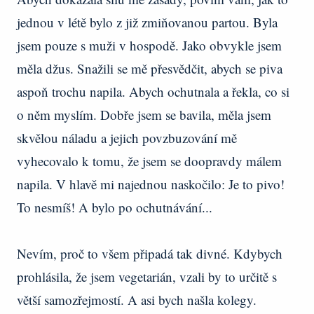
jednou v létě bylo z již zmiňovanou partou. Byla
jsem pouze s muži v hospodě. Jako obvykle jsem
měla džus. Snažili se mě přesvědčit, abych se piva
aspoň trochu napila. Abych ochutnala a řekla, co si
o něm myslím. Dobře jsem se bavila, měla jsem
skvělou náladu a jejich povzbuzování mě
vyhecovalo k tomu, že jsem se doopravdy málem
napila. V hlavě mi najednou naskočilo: Je to pivo!
To nesmíš! A bylo po ochutnávání...
Nevím, proč to všem připadá tak divné. Kdybych
prohlásila, že jsem vegetarián, vzali by to určitě s
větší samozřejmostí. A asi bych našla kolegy.