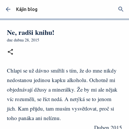
Přeskočit na hlavní obsah
Kájin blog
Ne, radši knihu!
dne
dubna 28, 2015
Chlapi se už dávno smířili s tím, že do mne nikdy
nedostanou jedinou kapku alkoholu. Ochotně mi
objednávají džusy a minerálky. Že by mi ale nějak
víc rozuměli, se říct nedá. A netýká se to jenom
jich. Kam přijdu, tam musím vysvětlovat, proč si
toho panáka ani nelíznu.
Duben 2015