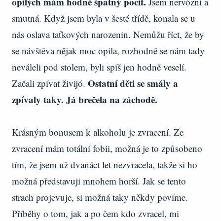
opilých mám hodně špatný pocit.
Jsem nervózní a
smutná. Když jsem byla v šesté třídě, konala se u
nás oslava taťkových narozenin. Nemůžu říct, že by
se návštěva nějak moc opila, rozhodně se nám tady
neváleli pod stolem, byli spíš jen hodně veselí.
Ostatní děti se smály a
Začali zpívat živijó.
zpívaly taky. Já brečela na záchodě.
Krásným bonusem k alkoholu je zvracení. Ze
zvracení mám totální fobii, možná je to způsobeno
tím, že jsem už dvanáct let nezvracela, takže si ho
možná představuji mnohem horší. Jak se tento
strach projevuje, si možná taky někdy povíme.
Příběhy o tom, jak a po čem kdo zvracel, mi