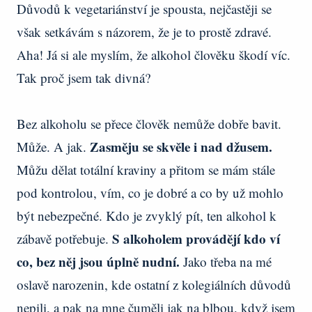
Důvodů k vegetariánství je spousta, nejčastěji se
však setkávám s názorem, že je to prostě zdravé.
Aha! Já si ale myslím, že alkohol člověku škodí víc.
Tak proč jsem tak divná?
Bez alkoholu se přece člověk nemůže dobře bavit.
Zasměju se skvěle i nad džusem.
Může. A jak.
Můžu dělat totální kraviny a přitom se mám stále
pod kontrolou, vím, co je dobré a co by už mohlo
být nebezpečné. Kdo je zvyklý pít, ten alkohol k
S alkoholem provádějí kdo ví
zábavě potřebuje.
co, bez něj jsou úplně nudní.
Jako třeba na mé
oslavě narozenin, kde ostatní z kolegiálních důvodů
nepili, a pak na mne čuměli jak na blbou, když jsem