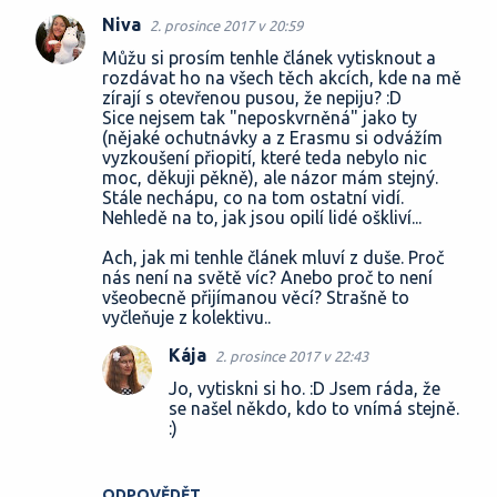
Niva
2. prosince 2017 v 20:59
K
Můžu si prosím tenhle článek vytisknout a
o
rozdávat ho na všech těch akcích, kde na mě
zírají s otevřenou pusou, že nepiju? :D
m
Sice nejsem tak "neposkvrněná" jako ty
e
(nějaké ochutnávky a z Erasmu si odvážím
vyzkoušení přiopití, které teda nebylo nic
n
moc, děkuji pěkně), ale názor mám stejný.
t
Stále nechápu, co na tom ostatní vidí.
Nehledě na to, jak jsou opilí lidé oškliví...
á
ř
Ach, jak mi tenhle článek mluví z duše. Proč
nás není na světě víc? Anebo proč to není
e
všeobecně přijímanou věcí? Strašně to
vyčleňuje z kolektivu..
Kája
2. prosince 2017 v 22:43
Jo, vytiskni si ho. :D Jsem ráda, že
se našel někdo, kdo to vnímá stejně.
:)
ODPOVĚDĚT