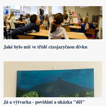
Jaké bylo mít ve třídě cizojazyčnou dívku
Já a výtvarka - povídání a ukázka "děl"