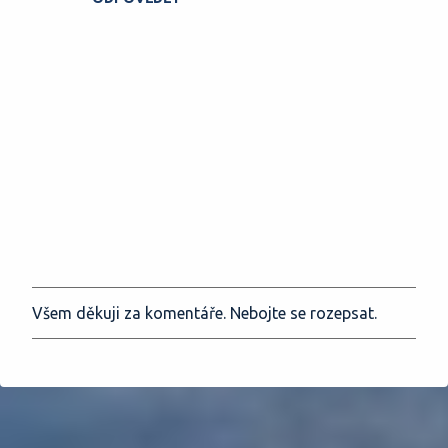
Všem děkuji za komentáře. Nebojte se rozepsat.
O
k
o
m
e
n
t
o