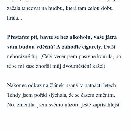
začala tancovat na hudbu, která tam celou dobu
hrála...
Přestaňte pít, bavte se bez alkoholu, vaše játra
vám budou vděčná! A zahoďte cigarety.
Další
nehorázné fuj. (Celý večer jsem pasivně kouřila, po
té se mi zase zhoršil můj dvouměsíční kašel)
Nakonec
odkaz
na článek psaný v patnácti letech.
Tehdy jsem pořád slýchala, že se časem změním.
No, změnila, jsem svému názoru ještě zapřísahlejší.