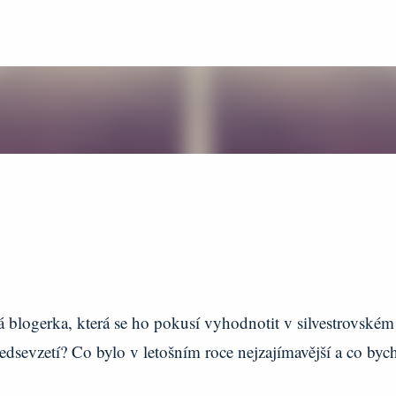
Přeskočit na hlavní obsah
ná blogerka, která se ho pokusí vyhodnotit v silvestrovském
edsevzetí? Co bylo v letošním roce nejzajímavější a co byc