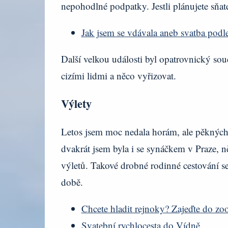
nepohodlné podpatky. Jestli plánujete sňa
Jak jsem se vdávala aneb svatba pod
Další velkou události byl opatrovnický so
cizími lidmi a něco vyřizovat.
Výlety
Letos jsem moc nedala horám, ale pěkných 
dvakrát jsem byla i se synáčkem v Praze, n
výletů. Takové drobné rodinné cestování s
době.
Chcete hladit rejnoky? Zajeďte do zo
Svatební rychlocesta do Vídně