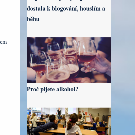
dostala k blogování, houslím a
běhu
sem
Proč pijete alkohol?