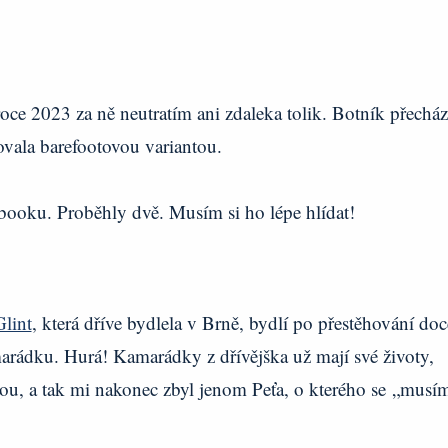
roce 2023 za ně neutratím ani zdaleka tolik. Botník přecház
ovala barefootovou variantou.
ebooku. Proběhly dvě. Musím si ho lépe hlídat!
Glint
, která dříve bydlela v Brně, bydlí po přestěhování doc
ádku. Hurá! Kamarádky z dřívějška už mají své životy,
tou, a tak mi nakonec zbyl jenom Peťa, o kterého se „musí