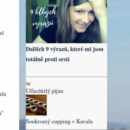
el
Dalších 9 výrazů, které mi jsou
totálně proti srsti
Ušlechtilý pijan
ela
m"
Soukromý cupping v Kavalu