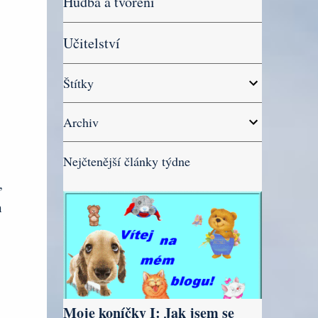
Hudba a tvoření
Učitelství
Štítky
Archiv
Nejčtenější články týdne
,
h
Moje koníčky I: Jak jsem se