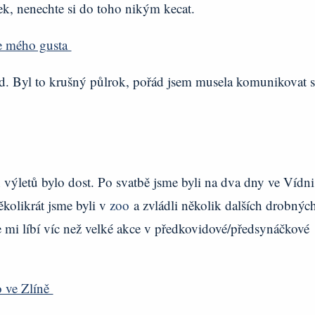
tek, nenechte si do toho nikým kecat.
le mého gusta
ud. Byl to krušný půlrok, pořád jsem musela komunikovat s
výletů bylo dost. Po svatbě jsme byli na dva dny ve Vídni
ěkolikrát jsme byli v
zoo
a zvládli několik dalších drobnýc
e mi líbí víc než velké akce v předkovidové/předsynáčkové
o ve Zlíně