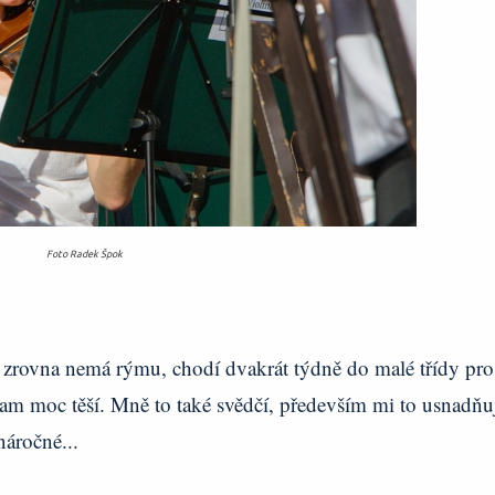
Foto Radek Špok
 zrovna nemá rýmu, chodí dvakrát týdně do malé třídy pro
tam moc těší. Mně to také svědčí, především mi to usnadňu
náročné...