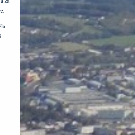
a za
ře.
la.
ň