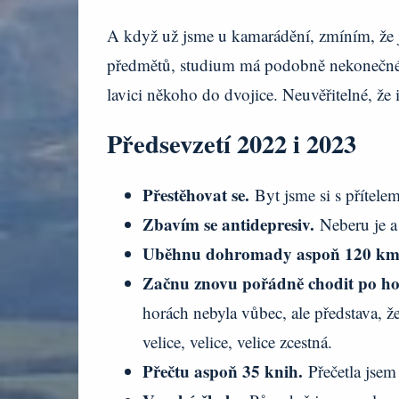
A když už jsme u kamarádění, zmíním, že j
předmětů, studium má podobně nekonečné ja
lavici někoho do dvojice. Neuvěřitelné, že
Předsevzetí 2022 i 2023
Přestěhovat se.
Byt jsme si s přítele
Zbavím se antidepresiv.
Neberu je a
Uběhnu dohromady aspoň 120 k
Začnu znovu pořádně chodit po h
horách nebyla vůbec, ale představa, ž
velice, velice, velice zcestná.
Přečtu aspoň 35 knih.
Přečetla jsem