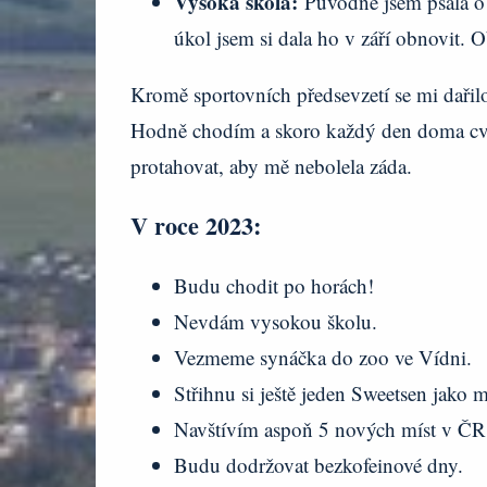
Vysoká škola:
Původně jsem psala o 
úkol jsem si dala ho v září obnovit.
Kromě sportovních předsevzetí se mi dařil
Hodně chodím a skoro každý den doma cvi
protahovat, aby mě nebolela záda.
V roce 2023:
Budu chodit po horách!
Nevdám vysokou školu.
Vezmeme synáčka do zoo ve Vídni.
Střihnu si ještě jeden Sweetsen jako 
Navštívím aspoň 5 nových míst v Č
Budu dodržovat bezkofeinové dny.