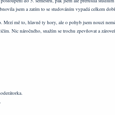
postoupení do 5. semestru, pak jsem ale přerušila studium 
 Obnovila jsem a zatím to se studováním vypadá celkem dob
o. Mrzí mě to, hlavně ty hory, ale o pohyb jsem nouzi nemě
čím. Nic náročného, snažím se trochu zpevňovat a zárove
moderátorka.
R.