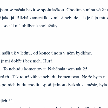
sem se začala bavit se spolužačkou. Chodím s ní na většin
ko já. Blízká kamarádka z ní asi nebude, ale je fajn mít 
 i asociál má oblíbené spolužáky.
m našli už v lednu, od konce února v něm bydlíme.
 je mi dobře i bez nich. Hurá.
m.
To nebudu komentovat. Naběhala jsem tak 25.
orách.
Tak to už vůbec nebudu komentovat. Ne že bych na
e po nich budu chodit aspoň jednou dvakrát za měsíc, byla
 jich 51.