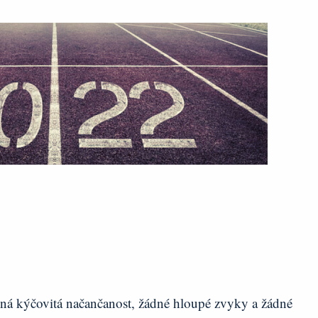
dná kýčovitá načančanost, žádné hloupé zvyky a žádné