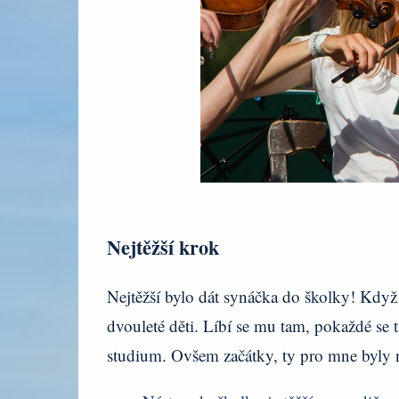
Nejtěžší krok
Nejtěžší bylo dát synáčka do školky! Když
dvouleté děti. Líbí se mu tam, pokaždé se 
studium. Ovšem začátky, ty pro mne byly 