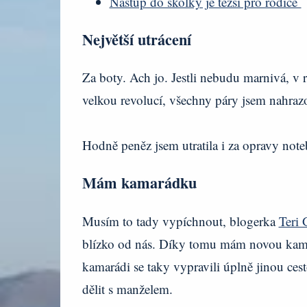
Nástup do školky je těžší pro rodiče
Největší utrácení
Za boty. Ach jo. Jestli nebudu marnivá, v 
velkou revolucí, všechny páry jsem nahraz
Hodně peněz jsem utratila i za opravy not
Mám kamarádku
Musím to tady vypíchnout, blogerka
Teri 
blízko od nás. Díky tomu mám novou kamar
kamarádi se taky vypravili úplně jinou ces
dělit s manželem.