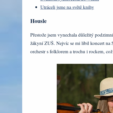
Utráceli jsme na světě knihy
Housle
Přestože jsem vynechala důležitý podzimní 
žákyní ZUŠ. Nejvíc se mi líbil koncert n
orchestr s folklorem a trochu i rockem, co