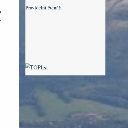
Pravidelní čtenáři
u
v