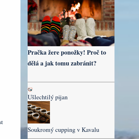
Pračka žere ponožky! Proč to
dělá a jak tomu zabránit?
Ušlechtilý pijan
st
Soukromý cupping v Kavalu