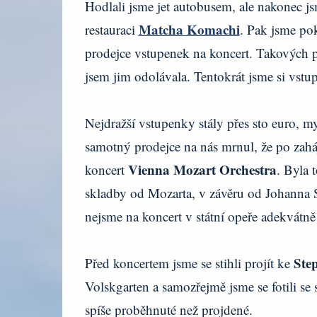
Hodlali jsme jet autobusem, ale nakonec js
Matcha Komachi
restauraci
. Pak jsme po
prodejce vstupenek na koncert. Takových p
jsem jim odolávala. Tentokrát jsme si vstu
Nejdražší vstupenky stály přes sto euro, my 
samotný prodejce na nás mrnul, že po zaháj
Vienna Mozart Orchestra
koncert
. Byla 
skladby od Mozarta, v závěru od Johanna Str
nejsme na koncert v státní opeře adekvátně
Ste
Před koncertem jsme se stihli projít ke
Volskgarten a samozřejmě jsme se fotili se
spíše proběhnuté než projdené.