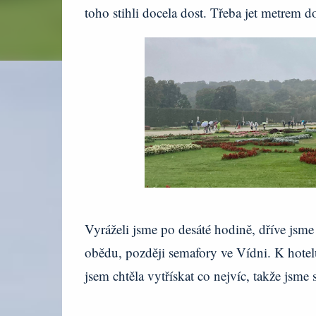
toho stihli docela dost. Třeba jet metrem 
Vyráželi jsme po desáté hodině, dříve jsme
obědu, později semafory ve Vídni. K hotelu 
jsem chtěla vytřískat co nejvíc, takže jsme