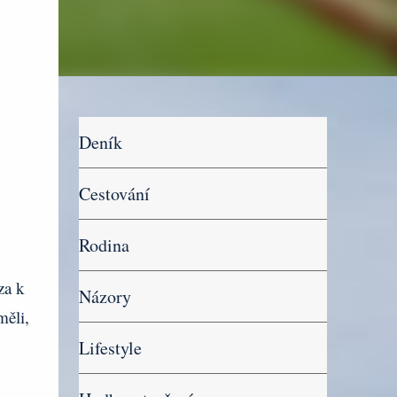
Deník
Cestování
Rodina
za k
Názory
měli,
Lifestyle