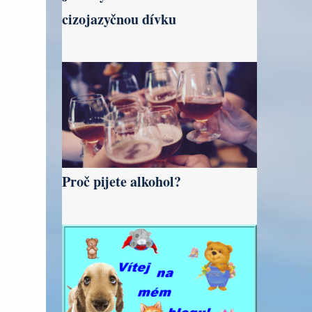
cizojazyčnou dívku
Proč pijete alkohol?