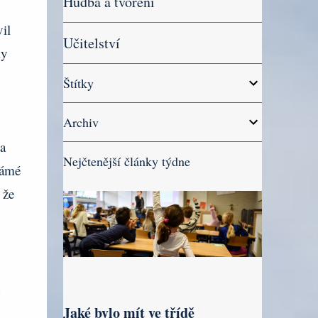
Hudba a tvoření
il
Učitelství
ky
Štítky
Archiv
a
Nejčtenější články týdne
námé
 že
Jaké bylo mít ve třídě