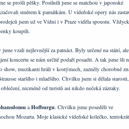
me se prošli pěšky. Posilnili jsme se matchou v japonské
kračovali směrem k památkám. U vídeňské opery nás zastav
rodejců jsem už ve Vídni i v Praze viděla spoustu. Vždyc
penky koupili.
jsme vzali nejlevnější za patnáct. Byly určené na stání, ale
ení koncertu se nám určitě podaří posadit. A tak jsme šli n
to show, muzikanti hráli v kostýmech, zazněly chorobně z
ausse staršího i mladšího. Chvilku jsem si dělala starosti,
 oblečení, nicméně od turistů asi nikdo nečeká zázraky.
phansdomu
Hofburgu
a
. Chvilku jsme poseděli ve
 sochou Mozarta. Moje klasické vídeňské kolečko, tentokrát