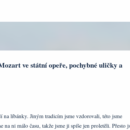
Přeskočit na hlavní obsah
Mozart ve státní opeře, pochybné uličky a
í na líbánky. Jiným tradicím jsme vzdorovali, této jsme
 na ni málo času, takže jsme ji spíše jen proletěli. Přesto 