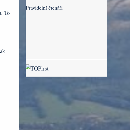
Pravidelní čtenáři
u. To
pak