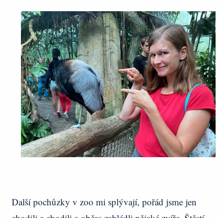
Další pochůzky v zoo mi splývají, pořád jsme jen
chodili a chodili a občas zahlédli nějaké zvíře. Štěstí