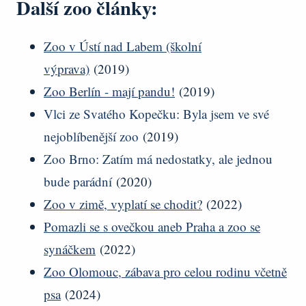
Další zoo články:
Zoo v Ústí nad Labem (školní
výprava)
(2019)
Zoo Berlín - mají pandu!
(2019)
Vlci ze Svatého Kopečku: Byla jsem ve své
nejoblíbenější zoo
(2019)
Zoo Brno: Zatím má nedostatky, ale jednou
bude parádní
(2020)
Zoo v zimě, vyplatí se chodit?
(2022)
Pomazli se s ovečkou aneb Praha a zoo se
synáčkem
(2022)
Zoo Olomouc, zábava pro celou rodinu včetně
psa
(2024)