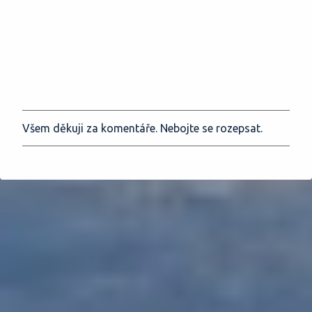
Všem děkuji za komentáře. Nebojte se rozepsat.
O
k
o
m
e
n
t
o
v
a
t