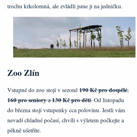
trochu krkolomná, ale zvládli jsme ji na jedničku.
Zoo Zlín
190 Kč pro dospělé
Vstupné do zoo stojí v sezoně
,
160 pro seniory
130 Kč pro děti
a
.
Od listopadu
do března stojí vstupenky cca polovinu. Jestli vám
nevadí chladné počasí, chvíli s výletem počkejte a
pěkně ušetříte.