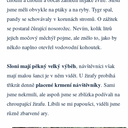
jsme měli obvykle na ptáky a na ryby. Tygr spal,
pandy se schovávaly v korunách stromů. O zážitek
se postaral čůrající nosorožec. Nevím, kolik litrů
jejich močový měchýř pojme, ale znělo to, jako by
někdo naplno otevřel vodovodní kohoutek.
Sloni mají pěkný velký výběh
, návštěvníci však
mají malou šanci je v něm vidět. U žirafy probíhá
placené krmení návštěvníky
třikrát denně
. Sami
jsme nekrmili, ale aspoň jsme se zblízka podívali na
chroupající žirafu. Líbili se mi papoušci, viděli jsme
různě zbarvené ary.