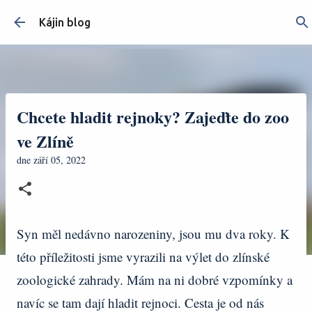
Přeskočit na hlavní obsah
Kájin blog
Chcete hladit rejnoky? Zajeďte do zoo
ve Zlíně
dne
září 05, 2022
Syn měl nedávno narozeniny, jsou mu dva roky. K
této příležitosti jsme vyrazili na výlet do zlínské
zoologické zahrady. Mám na ni dobré vzpomínky a
navíc se tam dají hladit rejnoci. Cesta je od nás