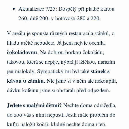
Aktualizace 7/25: Dospělý při platbě kartou
260, dítě 200, v hotovosti 280 a 220.
V areálu je spousta různých restaurací a stánků, o
hladu určitě nebudete. Já jsem nejvíc ocenila
čokoládovnu
. Na dobrou horkou čokoládu,
takovou, která se nepije, nýbrž jí lžičkou, narazím
stánek s
jen málokdy. Sympatický mi byl také
kávou u zámku
. Nic jsme si v něm ale nekoupili,
dávku kofeinu jsme si obstarali před odjezdem.
Jedete s malými dětmi?
Nechte doma odrážedla,
do zoo vás s nimi nepustí. Jestli máte problém do
kufru naložit kočár, klidně nechte doma i ten.