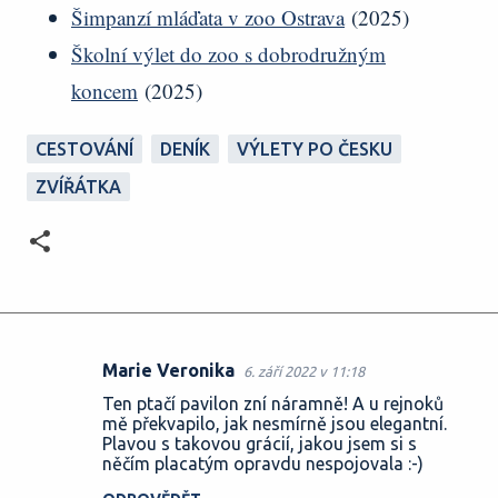
Šimpanzí mláďata v zoo Ostrava
(2025)
Školní výlet do zoo s dobrodružným
koncem
(2025)
CESTOVÁNÍ
DENÍK
VÝLETY PO ČESKU
ZVÍŘÁTKA
Marie Veronika
6. září 2022 v 11:18
K
Ten ptačí pavilon zní náramně! A u rejnoků
o
mě překvapilo, jak nesmírně jsou elegantní.
Plavou s takovou grácií, jakou jsem si s
m
něčím placatým opravdu nespojovala :-)
e