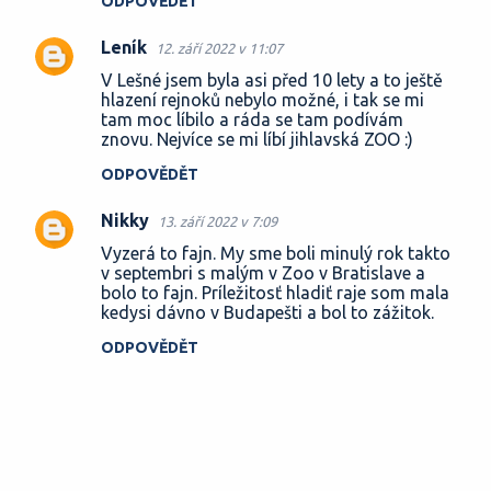
ODPOVĚDĚT
n
t
Leník
12. září 2022 v 11:07
á
V Lešné jsem byla asi před 10 lety a to ještě
hlazení rejnoků nebylo možné, i tak se mi
ř
tam moc líbilo a ráda se tam podívám
e
znovu. Nejvíce se mi líbí jihlavská ZOO :)
ODPOVĚDĚT
Nikky
13. září 2022 v 7:09
Vyzerá to fajn. My sme boli minulý rok takto
v septembri s malým v Zoo v Bratislave a
bolo to fajn. Príležitosť hladiť raje som mala
kedysi dávno v Budapešti a bol to zážitok.
ODPOVĚDĚT