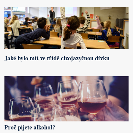
Jaké bylo mít ve třídě cizojazyčnou dívku
Proč pijete alkohol?