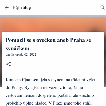
Přeskočit na hlavní obsah
Kájin blog
Pomazli se s ovečkou aneb Praha se
synáčkem
dne
listopadu 02, 2022
Koncem října jsem jela se synem na třídenní výlet
do Prahy. Byla jsem nervózní z toho, že na
cestování nemám dospělého parťáka, ale všechno
proběhlo úplně hladce. V Praze jsme toho stihli