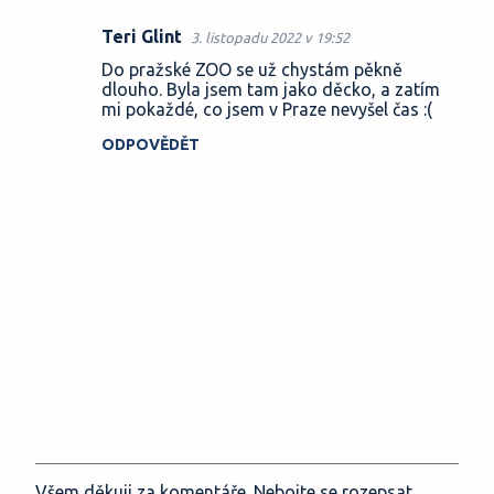
Teri Glint
3. listopadu 2022 v 19:52
Do pražské ZOO se už chystám pěkně
dlouho. Byla jsem tam jako děcko, a zatím
mi pokaždé, co jsem v Praze nevyšel čas :(
ODPOVĚDĚT
Všem děkuji za komentáře. Nebojte se rozepsat.