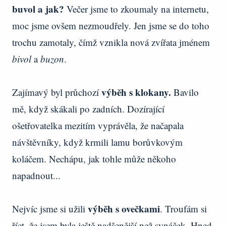
buvol a jak?
Večer jsme to zkoumaly na internetu,
moc jsme ovšem nezmoudřely. Jen jsme se do toho
trochu zamotaly, čímž vznikla nová zvířata jménem
bivol
a
buzon
.
výběh s klokany.
Zajímavý byl průchozí
Bavilo
mě, když skákali po zadních. Dozírající
ošetřovatelka mezitím vyprávěla, že načapala
návštěvníky, když krmili lamu borůvkovým
koláčem. Nechápu, jak tohle může někoho
napadnout...
výběh s ovečkami
Nejvíc jsme si užili
. Troufám si
říct, že jsem byla ještě nadšenější než synáček. Hned