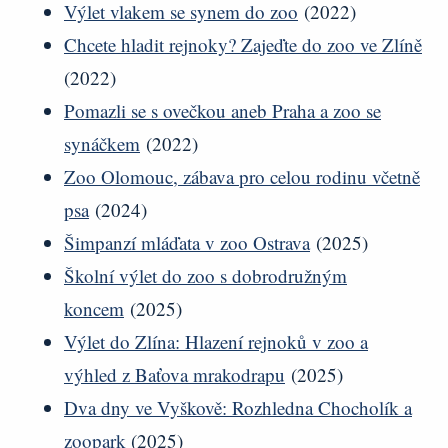
Výlet vlakem se synem do zoo
(2022)
Chcete hladit rejnoky? Zajeďte do zoo ve Zlíně
(2022)
Pomazli se s ovečkou aneb Praha a zoo se
synáčkem
(2022)
Zoo Olomouc, zábava pro celou rodinu včetně
psa
(2024)
Šimpanzí mláďata v zoo Ostrava
(2025)
Školní výlet do zoo s dobrodružným
koncem
(2025)
Výlet do Zlína: Hlazení rejnoků v zoo a
výhled z Baťova mrakodrapu
(2025)
Dva dny ve Vyškově: Rozhledna Chocholík a
zoopark
(2025)