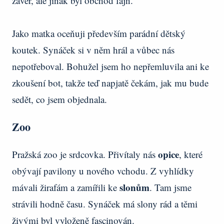
závěr, ale jinak byl obchod fajn.
Jako matka oceňuji především parádní dětský
koutek. Synáček si v něm hrál a vůbec nás
nepotřeboval. Bohužel jsem ho nepřemluvila ani ke
zkoušení bot, takže teď napjatě čekám, jak mu bude
sedět, co jsem objednala.
Zoo
opice
Pražská zoo je srdcovka. Přivítaly nás
, které
obývají pavilony u nového vchodu. Z vyhlídky
slonům
mávali žirafám a zamířili ke
. Tam jsme
strávili hodně času. Synáček má slony rád a těmi
živými byl vyloženě fascinován.