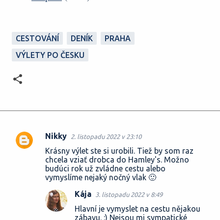
CESTOVÁNÍ
DENÍK
PRAHA
VÝLETY PO ČESKU
Nikky
2. listopadu 2022 v 23:10
K
Krásny výlet ste si urobili. Tiež by som raz
o
chcela vziať drobca do Hamley's. Možno
budúci rok už zvládne cestu alebo
m
vymyslíme nejaký nočný vlak 🙂
e
Kája
3. listopadu 2022 v 8:49
n
Hlavní je vymyslet na cestu nějakou
t
zábavu. :) Nejsou mi sympatické