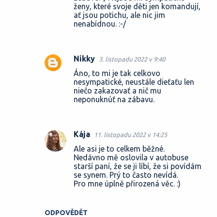
á
ženy, které svoje děti jen komandují,
ať jsou potichu, ale nic jim
ř
nenabídnou. :-/
e
Nikky
3. listopadu 2022 v 9:40
Áno, to mi je tak celkovo
nesympatické, neustále dieťaťu len
niečo zakazovať a nič mu
neponuknúť na zábavu.
Kája
11. listopadu 2022 v 14:25
Ale asi je to celkem běžné.
Nedávno mě oslovila v autobuse
starší paní, že se ji líbí, že si povídám
se synem. Prý to často nevídá.
Pro mne úplně přirozená věc. :)
ODPOVĚDĚT