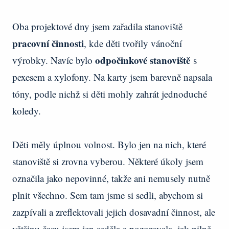
Oba projektové dny jsem zařadila stanoviště
pracovní činnosti
, kde děti tvořily vánoční
odpočinkové stanoviště
výrobky. Navíc bylo
s
pexesem a xylofony. Na karty jsem barevně napsala
tóny, podle nichž si děti mohly zahrát jednoduché
koledy.
Děti měly úplnou volnost. Bylo jen na nich, které
stanoviště si zrovna vyberou. Některé úkoly jsem
označila jako nepovinné, takže ani nemusely nutně
plnit všechno. Sem tam jsme si sedli, abychom si
zazpívali a zreflektovali jejich dosavadní činnost, ale
většinu času jsem jen seděla a pozorovala, jak pilně