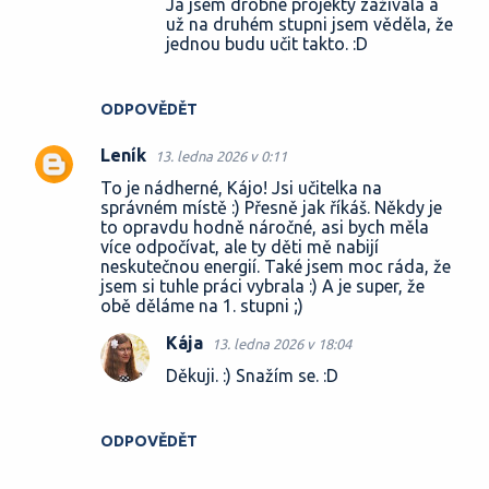
Já jsem drobné projekty zažívala a
už na druhém stupni jsem věděla, že
jednou budu učit takto. :D
ODPOVĚDĚT
Leník
13. ledna 2026 v 0:11
To je nádherné, Kájo! Jsi učitelka na
správném místě :) Přesně jak říkáš. Někdy je
to opravdu hodně náročné, asi bych měla
více odpočívat, ale ty děti mě nabijí
neskutečnou energií. Také jsem moc ráda, že
jsem si tuhle práci vybrala :) A je super, že
obě děláme na 1. stupni ;)
Kája
13. ledna 2026 v 18:04
Děkuji. :) Snažím se. :D
ODPOVĚDĚT