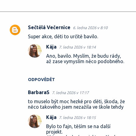
Sečtělá Večernice
6. ledna 2026 v 8:10
K
Super akce, děti to určitě bavilo.
o
Kája
7. ledna 2026 v 18:14
m
Ano, bavilo. Myslím, že budu rády,
e
až zase vymyslím něco podobného.
n
t
ODPOVĚDĚT
á
ř
BarbaraS
7. ledna 2026 v 17:17
e
to muselo být moc hezké pro děti, škoda, že
něco takového jsem nezažila ve škole tehdy
Kája
7. ledna 2026 v 18:15
Bylo to fajn, těším se na další
projekt.