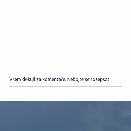
Všem děkuji za komentáře. Nebojte se rozepsat.
O
k
o
m
e
n
t
o
v
a