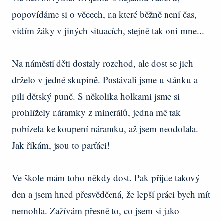
popovídáme si o věcech, na které běžně není čas,
vidím žáky v jiných situacích, stejně tak oni mne...
Na náměstí děti dostaly rozchod, ale dost se jich
drželo v jedné skupině. Postávali jsme u stánku a
pili dětský punč. S několika holkami jsme si
prohlížely náramky z minerálů, jedna mě tak
pobízela ke koupení náramku, až jsem neodolala.
Jak říkám, jsou to parťáci!
Ve škole mám toho někdy dost. Pak přijde takový
den a jsem hned přesvědčená, že lepší práci bych mít
nemohla. Zažívám přesně to, co jsem si jako