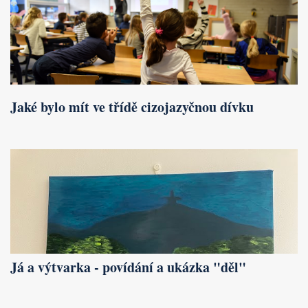
Jaké bylo mít ve třídě cizojazyčnou dívku
Já a výtvarka - povídání a ukázka "děl"