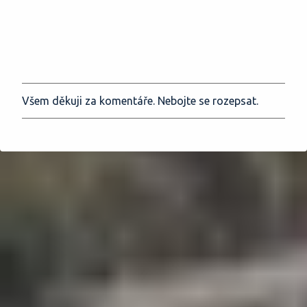
Všem děkuji za komentáře. Nebojte se rozepsat.
O
k
o
m
e
n
t
o
v
a
t