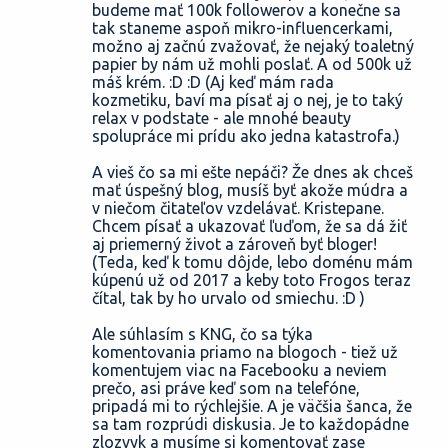
budeme mať 100k followerov a konečne sa
tak staneme aspoň mikro-influencerkami,
možno aj začnú zvažovať, že nejaký toaletný
papier by nám už mohli poslať. A od 500k už
máš krém. :D :D (Aj keď mám rada
kozmetiku, baví ma písať aj o nej, je to taký
relax v podstate - ale mnohé beauty
spolupráce mi prídu ako jedna katastrofa.)
A vieš čo sa mi ešte nepáči? Že dnes ak chceš
mať úspešný blog, musíš byť akože múdra a
v niečom čitateľov vzdelávať. Kristepane.
Chcem písať a ukazovať ľuďom, že sa dá žiť
aj priemerný život a zároveň byť bloger!
(Teda, keď k tomu dôjde, lebo doménu mám
kúpenú už od 2017 a keby toto Frogos teraz
čítal, tak by ho urvalo od smiechu. :D )
Ale súhlasím s KNG, čo sa týka
komentovania priamo na blogoch - tiež už
komentujem viac na Facebooku a neviem
prečo, asi práve keď som na telefóne,
pripadá mi to rýchlejšie. A je väčšia šanca, že
sa tam rozprúdi diskusia. Je to každopádne
zlozvyk a musíme si komentovať zase