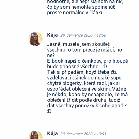
hodnotné, ale neprišla som na nič,
čo by som nemohla spomenúť
proste normálne v článku.
Kája
29. července 2020 v 12:56
Jasně, musela jsem zkoušet
všechno, o tom přece je mládí, no
ne?
E-book napiš o čemkoliv, pro hloupé
bude přínosné všechno... :D
Tak si připadám, když třeba čtu
vzdělávací článek od nějaké super
chytré blogerky, která radí, jak si
uspořádat oblečení ve skříni. Vážně
je někdo, koho by nenapadlo, že má
oblečení třídit podle druhu, tudíž
dát všechny ponožky k sobě apod.?
:D
Kája
29. července 2020 v 13:03