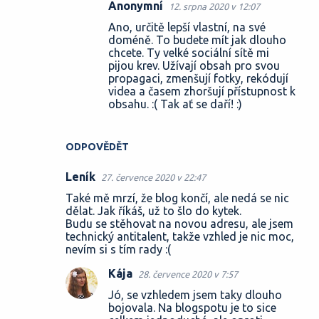
Anonymní
12. srpna 2020 v 12:07
Ano, určitě lepší vlastní, na své
doméně. To budete mít jak dlouho
chcete. Ty velké sociální sítě mi
pijou krev. Užívají obsah pro svou
propagaci, zmenšují fotky, rekódují
videa a časem zhoršují přístupnost k
obsahu. :( Tak ať se daří! :)
ODPOVĚDĚT
Leník
27. července 2020 v 22:47
Také mě mrzí, že blog končí, ale nedá se nic
dělat. Jak říkáš, už to šlo do kytek.
Budu se stěhovat na novou adresu, ale jsem
technický antitalent, takže vzhled je nic moc,
nevím si s tím rady :(
Kája
28. července 2020 v 7:57
Jó, se vzhledem jsem taky dlouho
bojovala. Na blogspotu je to sice