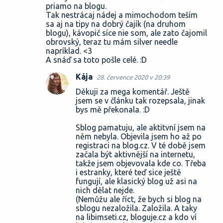
priamo na blogu.
Tak nestrácaj nádej a mimochodom teším
sa aj na tipy na dobrý čajík (na druhom
blogu), kávopič síce nie som, ale zato čajomil
obrovský, teraz tu mám silver needle
napríklad. <3
A snáď sa toto pošle celé. :D
Kája
28. července 2020 v 20:39
Děkuji za mega komentář. Ještě
jsem se v článku tak rozepsala, jinak
bys mě překonala. :D
Sblog pamatuju, ale aktitvní jsem na
něm nebyla. Objevila jsem ho až po
registraci na blog.cz. V té době jsem
začala být aktivnější na internetu,
takže jsem objevovala kde co. Třeba
i estranky, které teď sice ještě
fungují, ale klasický blog už asi na
nich dělat nejde.
(Nemůžu ale říct, že bych si blog na
sblogu nezaložila. Založila. A taky
na libimseti.cz, bloguje.cz a kdo ví