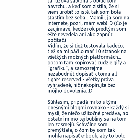
tá ružová šablóna s oblúčikom
navrchu, a keď som zistila, že si
viem urobiť to isté, tak som bola
šťastím bez seba... Mamiii, ja som na
internete, pozri, mám web! :D (Čo je
zaujímavé, keďže rok predtým som
ešte nevedela ani ako zapnúť
počítač.)
Vidím, že si tiež testovala kadečo,
tiež sa mi páčilo mať 10 stránok na
všetkých možných platformách...
potom tam kopírovať cudzie gify a
"grafiku", a samozrejme
nezabudnúť dopísať k tomu all
rights reserved - všetky práva
vyhradené, nič nekopírujte bez
môjho dovolenia. :D
Súhlasím, pripadá mi to s tými
dnešnými blogmi rovnako - každý si
myslí, že niečo užitočné predáva, no
ostatní mimo tej bubliny sa na tom
len zasmejú. Schválne som
premýšľala, o čom by som tak
mohla napísať e-book, aby to bolo