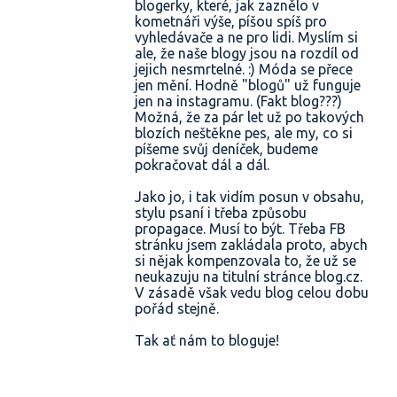
blogerky, které, jak zaznělo v
kometnáři výše, píšou spíš pro
vyhledávače a ne pro lidi. Myslím si
ale, že naše blogy jsou na rozdíl od
jejich nesmrtelné. :) Móda se přece
jen mění. Hodně "blogů" už funguje
jen na instagramu. (Fakt blog???)
Možná, že za pár let už po takových
blozích neštěkne pes, ale my, co si
píšeme svůj deníček, budeme
pokračovat dál a dál.
Jako jo, i tak vidím posun v obsahu,
stylu psaní i třeba způsobu
propagace. Musí to být. Třeba FB
stránku jsem zakládala proto, abych
si nějak kompenzovala to, že už se
neukazuju na titulní stránce blog.cz.
V zásadě však vedu blog celou dobu
pořád stejně.
Tak ať nám to bloguje!