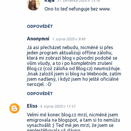
Kája
31. července 2020 v 13:16
Ono to teď nefunguje bez www.
ODPOVĚDĚT
Anonymní
1. srpna 2020 v 9:49
Já asi přecházet nebudu, nicméně si přes
jeden program aktualizuji offline zálohu,
která mi zobrazí blog v původní podobě se
vším všudy, a to i po kompletním zrušení
Blog.cz (což záloha od Blog.cz) neumožňuje.
Jinak založil jsem si blog na Webnode, zatím
jsem nadšený, i když jsem ho ještě oficiálně
nerozjel. :-D
ODPOVĚDĚT
Eliss
4. srpna 2020 v 11:12
Velmi mě konec blog.cz mrzí, nicméně jsem
emigrovala na blogspot, a tam si to nemůžu
vynachválit :) Teď mě jen mrzí, že jsem se
nepřestěhovala už dávno...