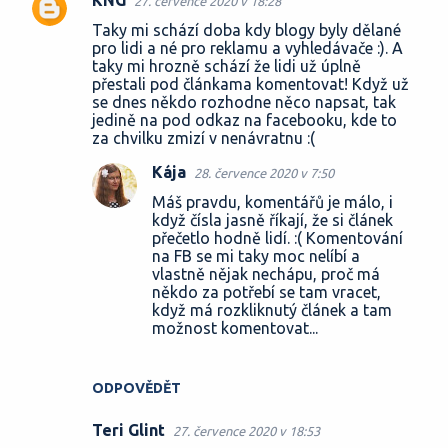
KNG
27. července 2020 v 18:28
K
Taky mi schází doba kdy blogy byly dělané
o
pro lidi a né pro reklamu a vyhledávače :). A
taky mi hrozně schází že lidi už úplně
m
přestali pod článkama komentovat! Když už
e
se dnes někdo rozhodne něco napsat, tak
jedině na pod odkaz na facebooku, kde to
n
za chvilku zmizí v nenávratnu :(
t
Kája
28. července 2020 v 7:50
á
Máš pravdu, komentářů je málo, i
ř
když čísla jasně říkají, že si článek
e
přečetlo hodně lidí. :( Komentování
na FB se mi taky moc nelíbí a
vlastně nějak nechápu, proč má
někdo za potřebí se tam vracet,
když má rozkliknutý článek a tam
možnost komentovat...
ODPOVĚDĚT
Teri Glint
27. července 2020 v 18:53