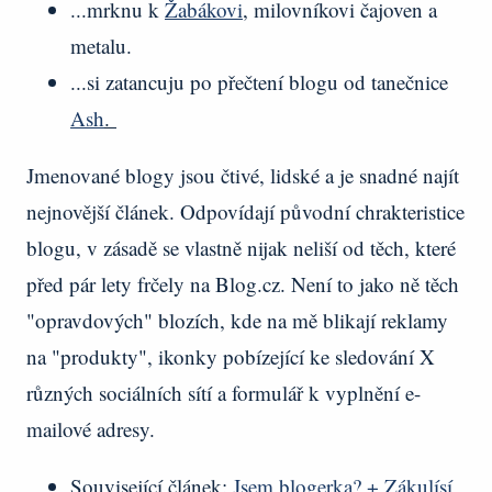
...mrknu k
Žabákovi
, milovníkovi čajoven a
metalu.
...si zatancuju po přečtení blogu od tanečnice
Ash
.
Jmenované blogy jsou čtivé, lidské a je snadné najít
nejnovější článek. Odpovídají původní chrakteristice
blogu, v zásadě se vlastně nijak neliší od těch, které
před pár lety frčely na Blog.cz. Není to jako ně těch
"opravdových" blozích, kde na mě blikají reklamy
na "produkty", ikonky pobízející ke sledování X
různých sociálních sítí a formulář k vyplnění e-
mailové adresy.
Související článek:
Jsem blogerka? + Zákulísí