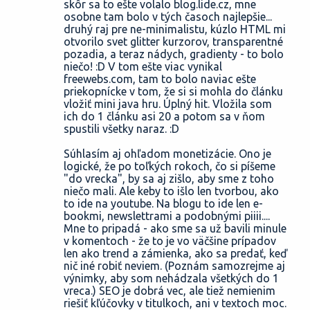
skôr sa to ešte volalo blog.lide.cz, mne
osobne tam bolo v tých časoch najlepšie...
druhý raj pre ne-minimalistu, kúzlo HTML mi
otvorilo svet glitter kurzorov, transparentné
pozadia, a teraz nádych, gradienty - to bolo
niečo! :D V tom ešte viac vynikal
freewebs.com, tam to bolo naviac ešte
priekopnícke v tom, že si si mohla do článku
vložiť mini java hru. Úplný hit. Vložila som
ich do 1 článku asi 20 a potom sa v ňom
spustili všetky naraz. :D
Súhlasím aj ohľadom monetizácie. Ono je
logické, že po toľkých rokoch, čo si píšeme
"do vrecka", by sa aj zišlo, aby sme z toho
niečo mali. Ale keby to išlo len tvorbou, ako
to ide na youtube. Na blogu to ide len e-
bookmi, newslettrami a podobnými piiii....
Mne to pripadá - ako sme sa už bavili minule
v komentoch - že to je vo väčšine prípadov
len ako trend a zámienka, ako sa predať, keď
nič iné robiť neviem. (Poznám samozrejme aj
výnimky, aby som nehádzala všetkých do 1
vreca.) SEO je dobrá vec, ale tiež nemienim
riešiť kľúčovky v titulkoch, ani v textoch moc.