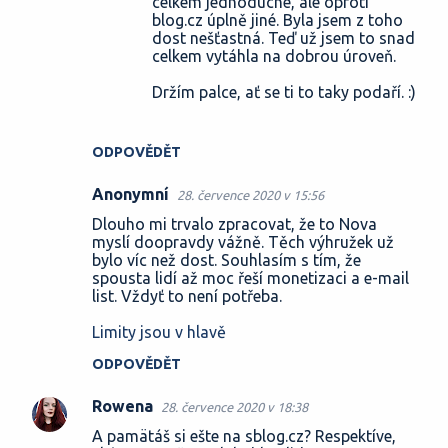
celkem jednoduché, ale oproti
blog.cz úplně jiné. Byla jsem z toho
dost nešťastná. Teď už jsem to snad
celkem vytáhla na dobrou úroveň.
Držím palce, ať se ti to taky podaří. :)
ODPOVĚDĚT
Anonymní
28. července 2020 v 15:56
Dlouho mi trvalo zpracovat, že to Nova
myslí doopravdy vážně. Těch výhružek už
bylo víc než dost. Souhlasím s tím, že
spousta lidí až moc řeší monetizaci a e-mail
list. Vždyť to není potřeba.
Limity jsou v hlavě
ODPOVĚDĚT
Rowena
28. července 2020 v 18:38
A pamätáš si ešte na sblog.cz? Respektíve,