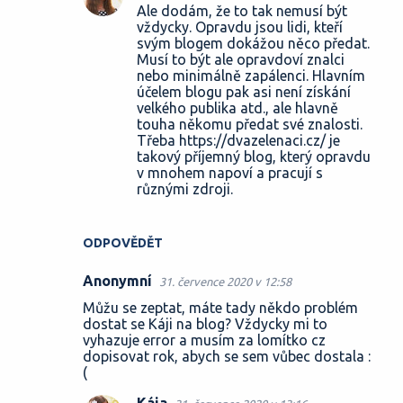
Ale dodám, že to tak nemusí být
vždycky. Opravdu jsou lidi, kteří
svým blogem dokážou něco předat.
Musí to být ale opravdoví znalci
nebo minimálně zapálenci. Hlavním
účelem blogu pak asi není získání
velkého publika atd., ale hlavně
touha někomu předat své znalosti.
Třeba https://dvazelenaci.cz/ je
takový příjemný blog, který opravdu
v mnohem napoví a pracují s
různými zdroji.
ODPOVĚDĚT
Anonymní
31. července 2020 v 12:58
Můžu se zeptat, máte tady někdo problém
dostat se Káji na blog? Vždycky mi to
vyhazuje error a musím za lomítko cz
dopisovat rok, abych se sem vůbec dostala :
(