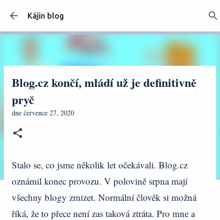
Přeskočit na hlavní obsah
Kájin blog
Blog.cz končí, mládí už je definitivně
pryč
dne
července 27, 2020
Stalo se, co jsme několik let očekávali. Blog.cz
oznámil konec provozu. V polovině srpna mají
všechny blogy zmizet. Normální člověk si možná
říká, že to přece není zas taková ztráta. Pro mne a