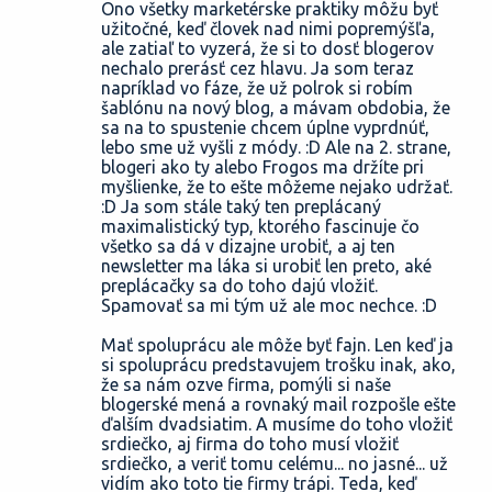
Ono všetky marketérske praktiky môžu byť
užitočné, keď človek nad nimi popremýšľa,
ale zatiaľ to vyzerá, že si to dosť blogerov
nechalo prerásť cez hlavu. Ja som teraz
napríklad vo fáze, že už polrok si robím
šablónu na nový blog, a mávam obdobia, že
sa na to spustenie chcem úplne vyprdnúť,
lebo sme už vyšli z módy. :D Ale na 2. strane,
blogeri ako ty alebo Frogos ma držíte pri
myšlienke, že to ešte môžeme nejako udržať.
:D Ja som stále taký ten preplácaný
maximalistický typ, ktorého fascinuje čo
všetko sa dá v dizajne urobiť, a aj ten
newsletter ma láka si urobiť len preto, aké
preplácačky sa do toho dajú vložiť.
Spamovať sa mi tým už ale moc nechce. :D
Mať spoluprácu ale môže byť fajn. Len keď ja
si spoluprácu predstavujem trošku inak, ako,
že sa nám ozve firma, pomýli si naše
blogerské mená a rovnaký mail rozpošle ešte
ďalším dvadsiatim. A musíme do toho vložiť
srdiečko, aj firma do toho musí vložiť
srdiečko, a veriť tomu celému... no jasné... už
vidím ako toto tie firmy trápi. Teda, keď