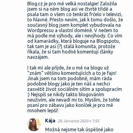
Blog.cz je pro mě velká nostalgie! Založila
jsem si na něm blog asi ve čtvrté třídě a
psala tam o všem co tenkrát frčelo v televizi,
to hlavně. Přesto nevím, jak k tomu došlo, že
současný blog jsem komplet vybudovala na
Wordpressu a vlastní doméně. V nečem to
má podle mě výhody, ale i nevýhody. Co vím
od kamarádky, která bloguje na Blogspotu,
tak tam je asi (?) stálá komunita, protože
říkala, že si tam hodně komentují články
navzájem.
I tak mi ale přijde, že u mě na blogu už
"znám" většinu komentujících a to je fajn!
Jinak jsem na tom podobně, mám ráda
podobné blogy jako je ten náš a nechci
zasvětit život sociálním sítím a spolupracím
:) Nejspíš se nikdy takto blogováním
neuživím, ale nevadí mi to. Myslím, že tohle
psaní pro zábavu jako koníček je pro mě
mnohem lepší!
Kája
28. července 2020 v 7:55
Možná nejsme tak úspěšné jako