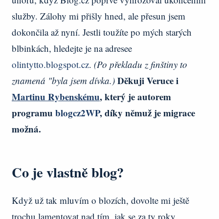
služby. Zálohy mi přišly hned, ale přesun jsem
dokončila až nyní. Jestli toužíte po mých starých
blbinkách, hledejte je na adresee
olintytto.blogspot.cz
.
(Po překladu z finštiny to
Děkuji Veruce i
znamená "byla jsem dívka.)
Martinu Rybenskému
, který je autorem
programu
blogcz2WP
, díky němuž je migrace
možná.
Co je vlastně blog?
Když už tak mluvím o blozích, dovolte mi ještě
trochu lamentovat nad tím, jak se za ty roky