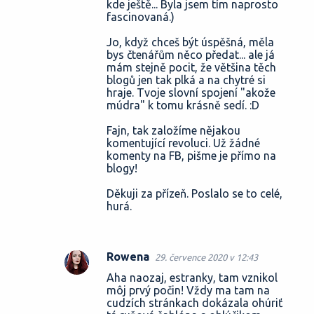
kde ještě... Byla jsem tím naprosto
fascinovaná.)
Jo, když chceš být úspěšná, měla
bys čtenářům něco předat... ale já
mám stejně pocit, že většina těch
blogů jen tak plká a na chytré si
hraje. Tvoje slovní spojení "akože
múdra" k tomu krásně sedí. :D
Fajn, tak založíme nějakou
komentující revoluci. Už žádné
komenty na FB, pišme je přímo na
blogy!
Děkuji za přízeň. Poslalo se to celé,
hurá.
Rowena
29. července 2020 v 12:43
Aha naozaj, estranky, tam vznikol
môj prvý počin! Vždy ma tam na
cudzích stránkach dokázala ohúriť