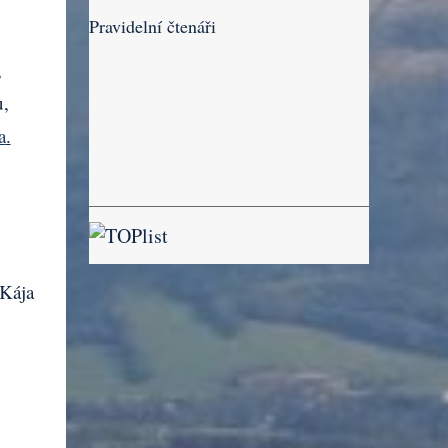
Pravidelní čtenáři
,
u,
a
.
Kája