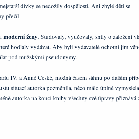
nejstarší dívky se nedožily dospělosti. Ani zbylé děti se
y přežil.
moderní ženy
bu
. Studovaly, vyučovaly, snily o založení vl
které hodlaly vydávat. Aby byli vydavatelé ochotní jim věn
osílat pod mužskými pseudonymy.
Karlu IV. a Anně České, možná časem sáhnu po dalším příb
ustu situací autorka pozměnila, něco málo úplně vymyslela
icméně autorka na konci knihy všechny své úpravy přiznává 