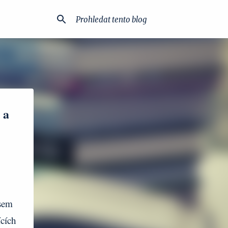
 a
jsem
ících