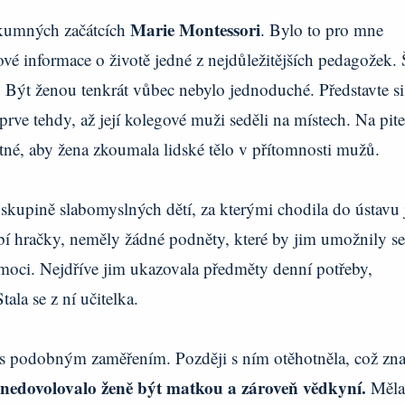
Marie Montessori
zkumných začátcích
. Bylo to pro mne
ové informace o životě jedné z nejdůležitějších pedagožek. 
.
Být ženou tenkrát vůbec nebylo jednoduché. Představte si
ve tehdy, až její kolegové muži seděli na místech. Na pit
tné, aby žena zkoumala lidské tělo v přítomnosti mužů.
skupině slabomyslných dětí, za kterými chodila do ústavu 
í hračky, neměly žádné podněty, které by jim umožnily se
pomoci. Nejdříve jim ukazovala předměty denní potřeby,
ala se z ní učitelka.
 s podobným zaměřením. Později s ním otěhotněla, což zn
nedovolovalo ženě být matkou a zároveň vědkyní.
Měla