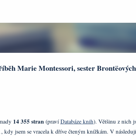
Přeskočit na hlavní obsah
říběh Marie Montessori, sester Brontëových
14 355 stran
omady
(praví
Databáze knih
). Většinu z nich 
21, kdy jsem se vracela k dříve čteným knížkám. V následuj