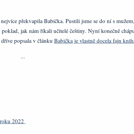
 nejvíce překvapila Babička. Pustili jsme se do ní s mužem
vý poklad, jak nám říkali učitelé češtiny. Nyní konečně cháp
m dříve popsala v článku
Babička je vlastně docela fajn knih
...
z roku 2022