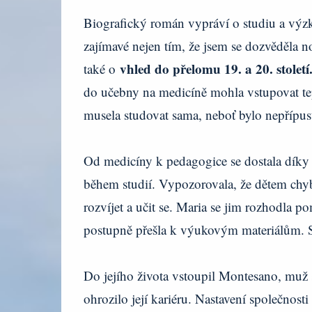
Biografický román vypráví o studiu a vý
zajímavé nejen tím, že jsem se dozvěděla n
vhled do přelomu 19. a 20. století
také o
do učebny na medicíně mohla vstupovat tepr
musela studovat sama, neboť bylo nepřípus
Od medicíny k pedagogice se dostala díky 
během studií. Vypozorovala, že dětem chyb
rozvíjet a učit se. Maria se jim rozhodla 
postupně přešla k výukovým materiálům. St
Do jejího života vstoupil Montesano, muž
ohrozilo její kariéru. Nastavení společnosti