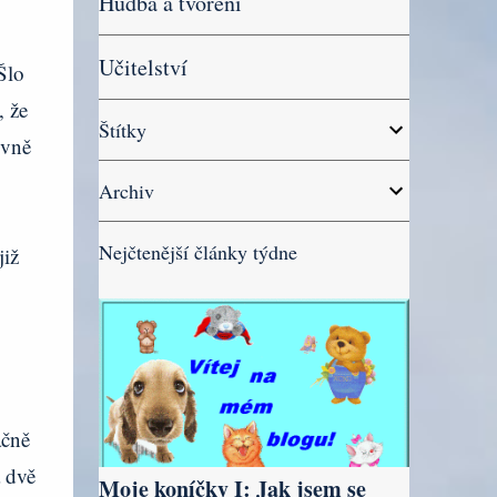
Hudba a tvoření
Učitelství
Šlo
, že
Štítky
evně
Archiv
Nejčtenější články týdne
již
ačně
 dvě
Moje koníčky I: Jak jsem se