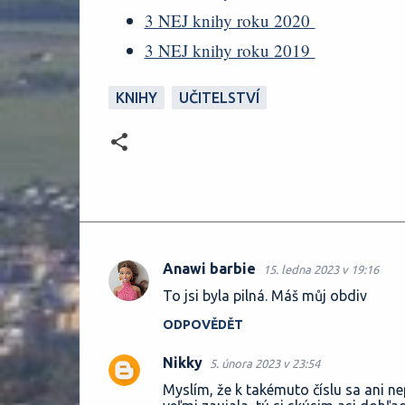
3 NEJ knihy roku 2020
3 NEJ knihy roku 2019
KNIHY
UČITELSTVÍ
Anawi barbie
15. ledna 2023 v 19:16
K
To jsi byla pilná. Máš můj obdiv
o
ODPOVĚDĚT
m
e
Nikky
5. února 2023 v 23:54
n
Myslím, že k takémuto číslu sa ani n