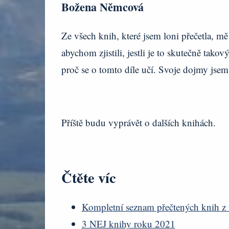
Božena Němcová
Ze všech knih, které jsem loni přečetla, mě
abychom zjistili, jestli je to skutečně tako
proč se o tomto díle učí. Svoje dojmy jse
Příště budu vyprávět o dalších knihách.
Čtěte víc
Kompletní seznam přečtených knih 
3 NEJ knihy roku 2021