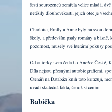
šesti sourozenců zemřela velice mladá, dvě 
netěšily dlouhověkosti, jejich otec je všechn
Charlotte, Emily a Anne byly na svou do
školy, a především psaly romány a básně, 
pozornost, musely své literární pokusy p
Od autorky jsem četla i o Anežce České, 
Díla nejsou přesnými autobiografiemi, spo
Čtenáři na Databázi knih toto kritizují, n
uvádí skutečná fakta, čehož si cením
Babička