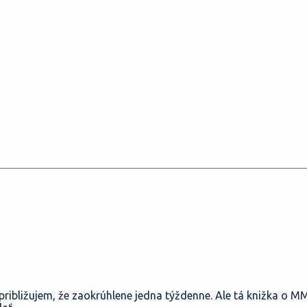
epribližujem, že zaokrúhlene jedna týždenne. Ale tá knižka o 