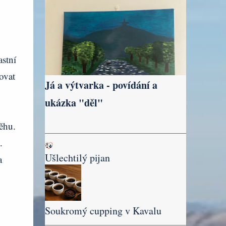
astní
ovat
Já a výtvarka - povídání a
ukázka "děl"
ěhu.
.
Ušlechtilý pijan
a
Soukromý cupping v Kavalu