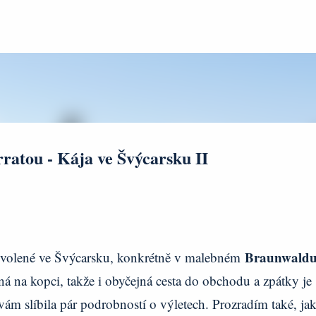
Přeskočit na hlavní obsah
rratou - Kája ve Švýcarsku II
Braunwald
dovolené ve Švýcarsku, konkrétně v malebném
ná na kopci, takže i obyčejná cesta do obchodu a zpátky je
m slíbila pár podrobností o výletech. Prozradím také, jak