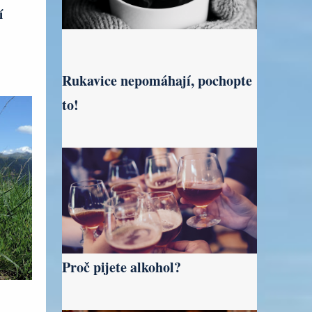
í
Rukavice nepomáhají, pochopte
to!
Proč pijete alkohol?