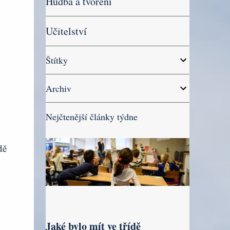
Hudba a tvoření
Učitelství
Štítky
Archiv
Nejčtenější články týdne
dě
Jaké bylo mít ve třídě