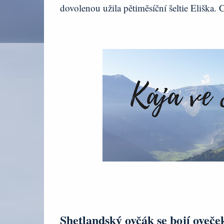
dovolenou užila pětiměsíční šeltie Eliška. C
Shetlandský ovčák se bojí oveče