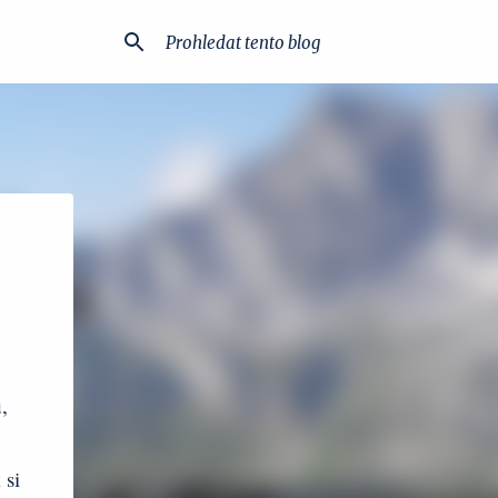
u
,
 si