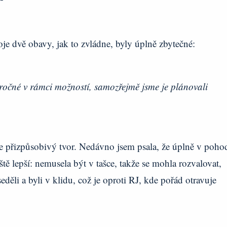
je dvě obavy, jak to zvládne, byly úplně zbytečné:
očné v rámci možností, samozřejmě jsme je plánovali
e přizpůsobivý tvor. Nedávno jsem psala, že úplně v poho
eště lepší: nemusela být v tašce, takže se mohla rozvalovat,
eděli a byli v klidu, což je oproti RJ, kde pořád otravuje