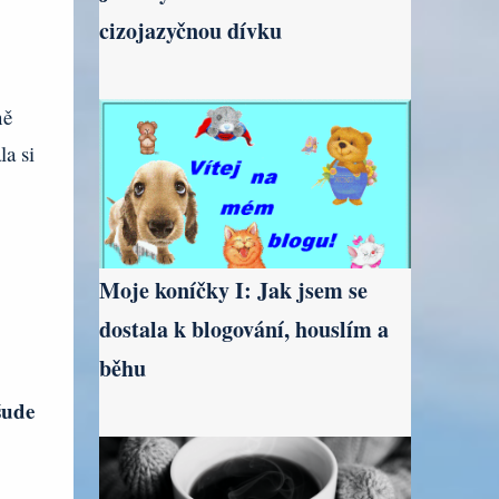
cizojazyčnou dívku
ně
la si
Moje koníčky I: Jak jsem se
dostala k blogování, houslím a
běhu
šude