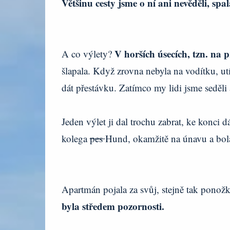
Většinu cesty jsme o ní ani nevěděli, spal
V horších úsecích, tzn. na 
A co výlety?
šlapala. Když zrovna nebyla na vodítku, utí
dát přestávku. Zatímco my lidi jsme seděli a
Jeden výlet ji dal trochu zabrat, ke konci dá
kolega
pes
Hund, okamžitě na únavu a bo
Apartmán pojala za svůj, stejně tak ponož
byla středem pozornosti.