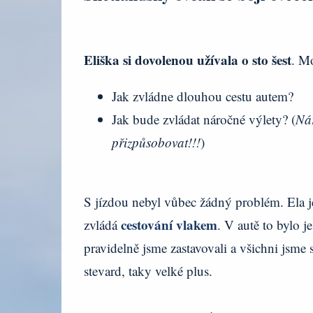
Eliška si dovolenou užívala o sto šest
. Mo
Jak zvládne dlouhou cestu autem?
Jak bude zvládat náročné výlety? (
Nár
přizpůsobovat!!!
)
S jízdou nebyl vůbec žádný problém. Ela j
cestování vlakem
zvládá
. V autě to bylo j
pravidelně jsme zastavovali a všichni jsme s
stevard, taky velké plus.