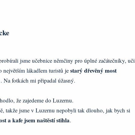
cke
probírali jsme učebnice němčiny pro úplné začátečníky, uči
starý dřevěný most
 největším lákadlem turistů je
3. Na fotkách mi připadal úžasný.
zhodlo, že zajedeme do Luzernu.
, takže jsme v Luzernu nepobyli tak dlouho, jak bych si
st a kafe jsem naštěstí stihla
.