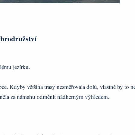
obrodružství
lému jezírku.
ce. Kdyby většina trasy nesměřovala dolů, vlastně by to n
omněla za námahu odměnit nádherným výhledem.