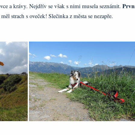
Prvn
 ovce a krávy. Nejdřív se však s nimi musela seznámit.
 měl strach s oveček! Slečinka z města se nezapře.