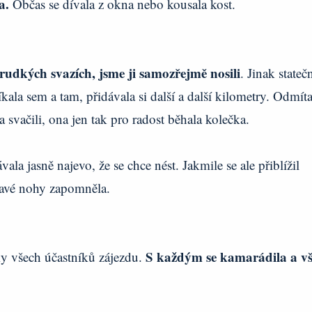
a.
Občas se dívala z okna nebo kousala kost.
prudkých svazích, jsme ji samozřejmě nosili
. Jinak stateč
kala sem a tam, přidávala si další a další kilometry. Odmíta
 svačili, ona jen tak pro radost běhala kolečka.
vala jasně najevo, že se chce nést. Jakmile se ale přiblížil
lavé nohy zapomněla.
S každým se kamarádila a v
ky všech účastníků zájezdu.