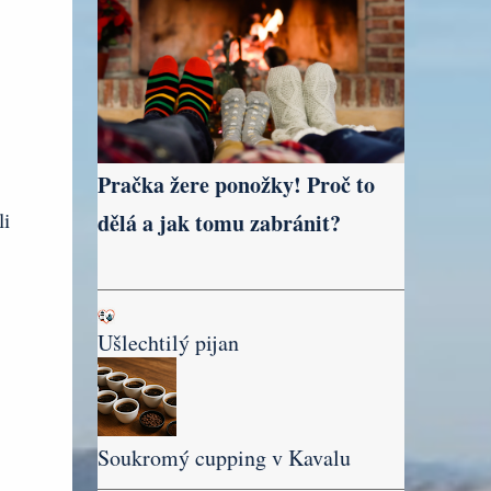
Pračka žere ponožky! Proč to
li
dělá a jak tomu zabránit?
Ušlechtilý pijan
Soukromý cupping v Kavalu