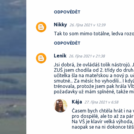
ODPOVĚDĚT
Nikky
26. října 2021 v 12:39
Tak to som mimo totálne, ledva rozo
ODPOVĚDĚT
Leník
26. října 2021 v 21:38
Jsi dobrá, že ovládáš tolik nástrojů. 
ZUŠ jsem chodila od 2. třídy do druh
učitelka šla na mateřskou a nový p. u
smutné... Za měsíc ho vyhodili... I kd
trénovala, protože jsem pak hrála Vl
požadavky už mám splněné, takže mi p
Kája
27. října 2021 v 6:58
Časem bych chtěla hrát i na
pro dospělé, ale to až za pá
Na VŠ je klavír velká výhoda,
naopak se na ni dokonce těš