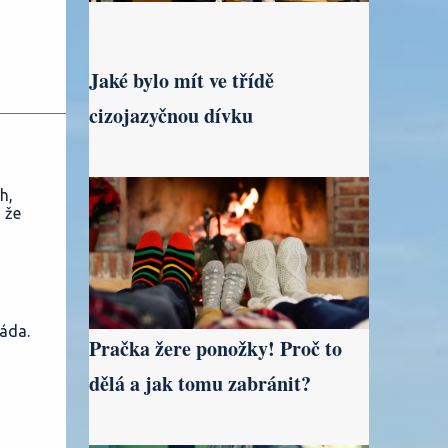
Jaké bylo mít ve třídě
cizojazyčnou dívku
h,
 že
áda.
Pračka žere ponožky! Proč to
dělá a jak tomu zabránit?