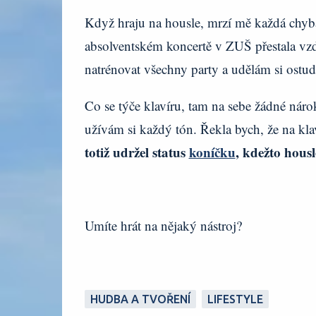
Když hraju na housle, mrzí mě každá chyba. 
absolventském koncertě v ZUŠ přestala vzd
natrénovat všechny party a udělám si ostu
Co se týče klavíru, tam na sebe žádné náro
užívám si každý tón. Řekla bych, že na kla
totiž udržel status
koníčku
, kdežto hous
Umíte hrát na nějaký nástroj?
HUDBA A TVOŘENÍ
LIFESTYLE