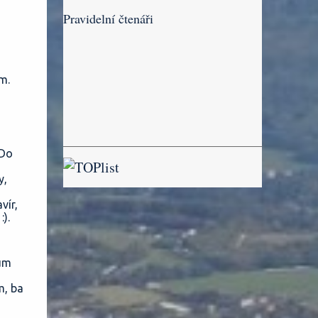
Pravidelní čtenáři
m.
 Do
y,
vír,
).
ium
m, ba