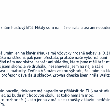
znám husľový kľúč. Nikdy som na nič nehrala a asi ani nebude
Já umím jen na klavír. (Nauka mě vždycky hrozně nebavila :D...)
áku na střední, pak jsem přestala, protože naše výborná paní
čitel nám nedokázal zahrát ani skladby, které jsme měli hrát m
yž jsem skončila ve druháku, nezanevřela jsem na něj a stále
tavu u maturity. Teď na VŠ mám velkou výhodu, že umím na kla
rofesor dává další skladby. Zrovna dneska jsem hrála Waltz :
 violoncello, dokonce mě napadlo se přihlásit do ZUŠ na stud
r let, až budu mít hotovou školu, ať toho nemám moc.
 to rozhodně. :) Jako jedna z mála se zkoušky z klavíru neděsí
ím.