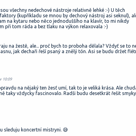
sou všechny nedechové nástroje relativně lehké :-) U těch
faktory (kupříkladu se mnou by dechový nástroj asi seknul), al
m na kytaru nebo něco jednoduššího na klavír, to mi nikdy
m při tom ráda a bez tlaku na výkon relaxovala :-)
aju na žestě, ale... proč bych to proboha dělala? Vždyť se to 
žasnu, jak dechaři řeší psaný a znělý tón. Asi se budu držet flét
 v 10:09
ravdu na nějaký ten žesť umí, tak to je veliká krása. Ale chud
 mě taky vždycky fascinovalo. Radši budu desetkrát řešit smyky
 sleduju koncertní mistryni. 😅