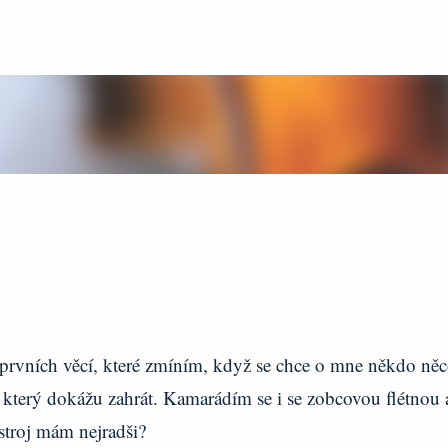
Přeskočit na hlavní obsah
z prvních věcí, které zmíním, když se chce o mne někdo ně
 který dokážu zahrát. Kamarádím se i se zobcovou flétnou 
stroj mám nejradši?