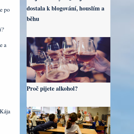
dostala k blogování, houslím a
se po
běhu
í?
e a
Proč pijete alkohol?
Kája