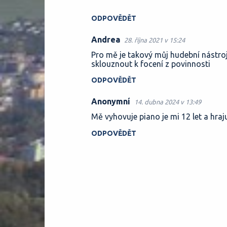
ODPOVĚDĚT
Andrea
28. října 2021 v 15:24
Pro mě je takový můj hudební nástroj 
sklouznout k focení z povinnosti
ODPOVĚDĚT
Anonymní
14. dubna 2024 v 13:49
Mě vyhovuje piano je mi 12 let a hra
ODPOVĚDĚT