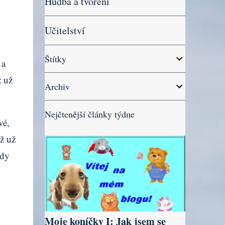
Hudba a tvoření
Učitelství
Štítky
 a
ž už
Archiv
Nejčtenější články týdne
vé,
yž už
ady
Moje koníčky I: Jak jsem se