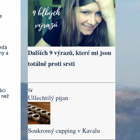
e
nedá
Dalších 9 výrazů, které mi jsou
ny a
totálně proti srsti
áci
 než
Ušlechtilý pijan
Soukromý cupping v Kavalu