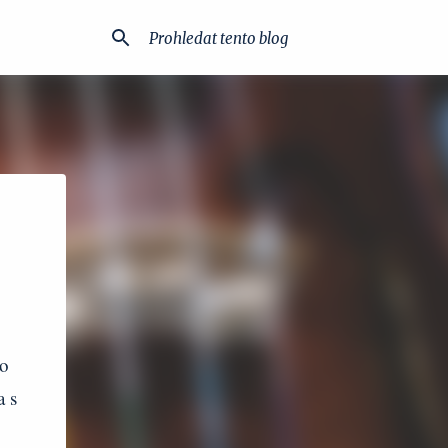
co
a s