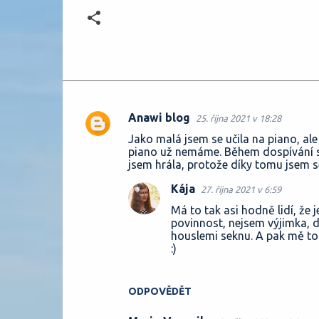
Anawi blog
25. října 2021 v 18:28
K
Jako malá jsem se učila na piano, al
o
piano už nemáme. Během dospívání se 
jsem hrála, protože díky tomu jsem s
m
e
Kája
27. října 2021 v 6:59
n
Má to tak asi hodně lidí, že
povinnost, nejsem výjimka, 
t
houslemi seknu. A pak mě to 
á
:)
ř
e
ODPOVĚDĚT