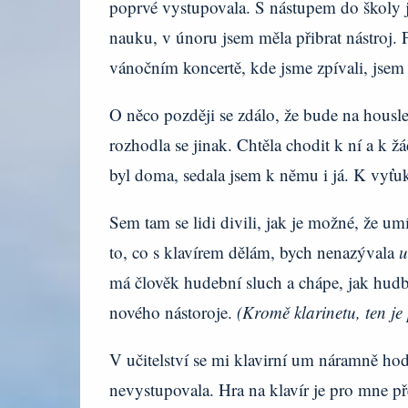
poprvé vystupovala. S nástupem do školy j
nauku, v únoru jsem měla přibrat nástroj. P
vánočním koncertě, kde jsme zpívali, jsem
O něco později se zdálo, že bude na housle h
rozhodla se jinak. Chtěla chodit k ní a k ž
byl doma, sedala jsem k němu i já. K vyťuk
Sem tam se lidi divili, jak je možné, že u
to, co s klavírem dělám, bych nenazývala
u
má člověk hudební sluch a chápe, jak hud
nového nástoroje.
(Kromě klarinetu, ten je 
V učitelství se mi klavirní um náramně ho
nevystupovala. Hra na klavír je pro mne př