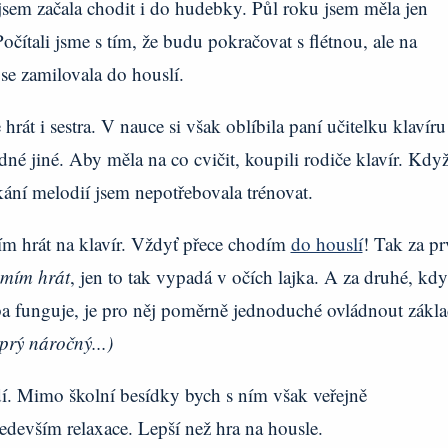
sem začala chodit i do hudebky. Půl roku jsem měla jen
očítali jsme s tím, že budu pokračovat s flétnou, ale na
 se zamilovala do houslí.
rát i sestra. V nauce si však oblíbila paní učitelku klavíru
ádné jiné. Aby měla na co cvičit, koupili rodiče klavír. Kdy
ání melodií jsem nepotřebovala trénovat.
mím hrát na klavír. Vždyť přece chodím
do houslí
! Tak za pr
mím hrát
, jen to tak vypadá v očích lajka. A za druhé, kd
ba funguje, je pro něj poměrně jednoduché ovládnout zákl
prý náročný...)
dí. Mimo školní besídky bych s ním však veřejně
edevším relaxace. Lepší než hra na housle.