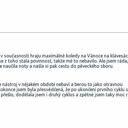
e v současnosti hraju maximálně koledy na Vánoce na klávesác
z toho stala povinnost, takže mě to nebavilo. Ale jsem ráda,
e naučila noty a našla si pak cestu do pěveckého sboru.
 je nástroj v nějakém období nebaví a berou to jako otravnou
dokonce jsem byla přesvědčená, že po ukončení prvního cyklu s
přešlo, dodělala jsem i druhý cyklus a zpětně jsem taky moc r