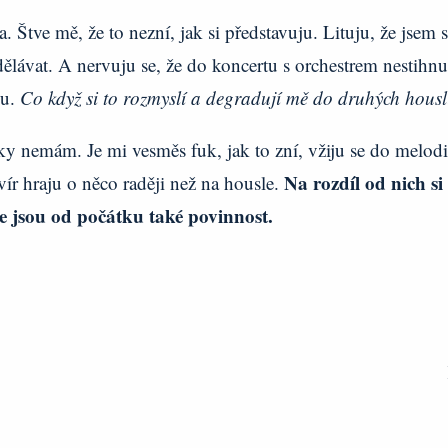
Štve mě, že to nezní, jak si představuju. Lituju, že jsem 
ělávat. A nervuju se, že do koncertu s orchestrem nestihnu
du.
Co když si to rozmyslí a degradují mě do druhých housl
ky nemám. Je mi vesměs fuk, jak to zní, vžiju se do melodi
Na rozdíl od nich si
vír hraju o něco raději než na housle.
le jsou od počátku také povinnost.