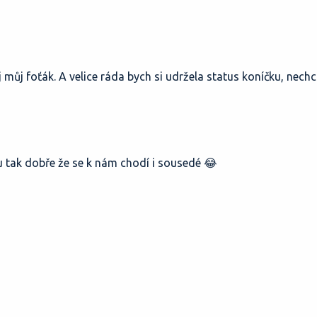
můj foťák. A velice ráda bych si udržela status koníčku, nechc
ju tak dobře že se k nám chodí i sousedé 😂