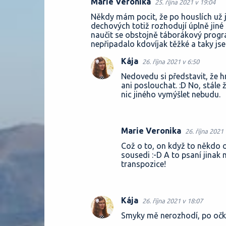
Marie Veronika
25. října 2021 v 19:04
Někdy mám pocit, že po houslích už j
dechových totiž rozhodují úplně jiné 
naučit se obstojně táborákový progra
nepřipadalo kdovíjak těžké a taky jse
Kája
26. října 2021 v 6:50
Nedovedu si představit, že hr
ani poslouchat. :D No, stále 
nic jiného vymýšlet nebudu.
Marie Veronika
26. října 2021
Což o to, on když to někdo op
sousedi :-D A to psaní jinak
transpozice!
Kája
26. října 2021 v 18:07
Smyky mě nerozhodí, po očku