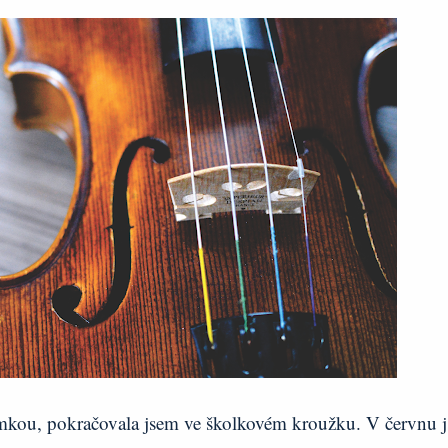
amkou, pokračovala jsem ve školkovém kroužku. V červnu 