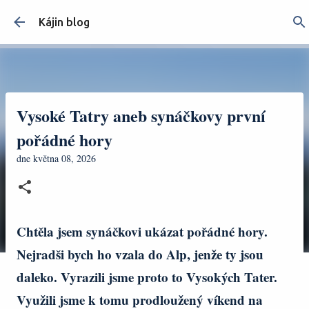
Přeskočit na hlavní obsah
Kájin blog
Vysoké Tatry aneb synáčkovy první
pořádné hory
dne
května 08, 2026
Chtěla jsem synáčkovi ukázat pořádné hory.
Nejradši bych ho vzala do Alp, jenže ty jsou
daleko. Vyrazili jsme proto to Vysokých Tater.
Využili jsme k tomu prodloužený víkend na