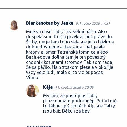
Biankanotes by Janka
9. května 2026 v 7:31
K
Mne sa naše Tatry tiež veľmi páčia. AKo
o
dospelá som tu išla prvýkrát tiež práve do
Štrby, nie je tam toho veľa ale je to blízko a
m
dobre dostupné aj bez auta. Inak je ale
e
krásny aj smer Tatranská lomnica alebo
Bachledova dolina tam je ten povestný
n
chodník korunami stromov. Tak som rada,
t
že sa páčilo. Na Štrbskom plese a v okolí je
vždy veľa ľudí, mala si to vidieť počas
á
Vianoc.
ř
Kája
11. května 2026 v 20:06
e
Myslím, že postupně Tatry
prozkoumám podrobněji. Pořád mě
to táhne spíš do těch Alp, ale Tatry
jsou blíž. Děkuji za tipy.