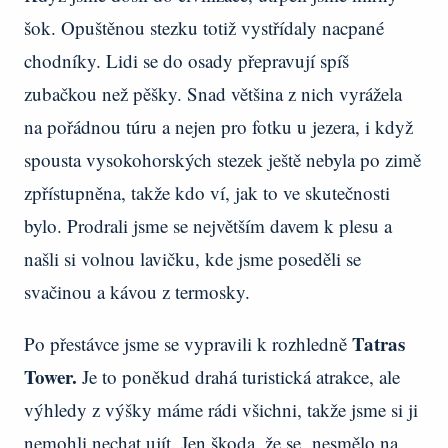
šok. Opuštěnou stezku totiž vystřídaly nacpané
chodníky. Lidi se do osady přepravují spíš
zubačkou než pěšky. Snad většina z nich vyrážela
na pořádnou túru a nejen pro fotku u jezera, i když
spousta vysokohorských stezek ještě nebyla po zimě
zpřístupněna, takže kdo ví, jak to ve skutečnosti
bylo. Prodrali jsme se největším davem k plesu a
našli si volnou lavičku, kde jsme poseděli se
svačinou a kávou z termosky.
Tatras
Po přestávce jsme se vypravili k rozhledně
Tower.
Je to poněkud drahá turistická atrakce, ale
výhledy z výšky máme rádi všichni, takže jsme si ji
nemohli nechat ujít. Jen škoda, že se nesmělo na