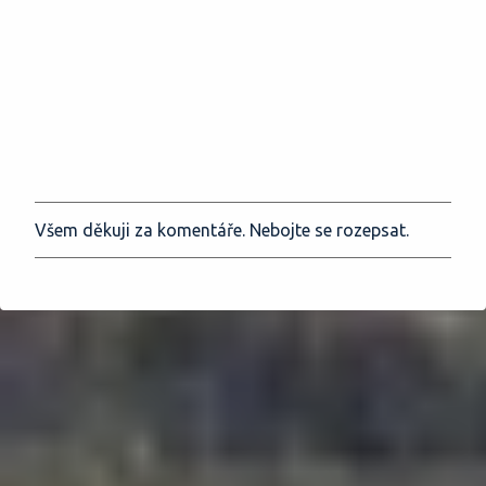
Všem děkuji za komentáře. Nebojte se rozepsat.
O
k
o
m
e
n
t
o
v
a
t