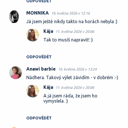
ODPOVĚDĚT
MONNIKA
10. května 2026 v 12:16
Já jsem ještě nikdy takto na horách nebyla :)
Kája
11. května 2026 v 20:06
Tak to musíš napravit! :)
ODPOVĚDĚT
Anawi barbie
10. května 2026 v 13:24
Nádhera. Takový výlet závidím - v dobrém :-)
Kája
11. května 2026 v 20:06
A já jsem ráda, že jsem ho
vymyslela. :)
ODPOVĚDĚT