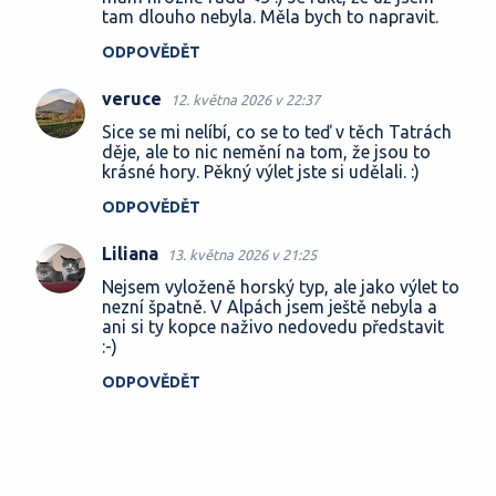
tam dlouho nebyla. Měla bych to napravit.
ODPOVĚDĚT
veruce
12. května 2026 v 22:37
Sice se mi nelíbí, co se to teď v těch Tatrách
děje, ale to nic nemění na tom, že jsou to
krásné hory. Pěkný výlet jste si udělali. :)
ODPOVĚDĚT
Liliana
13. května 2026 v 21:25
Nejsem vyloženě horský typ, ale jako výlet to
nezní špatně. V Alpách jsem ještě nebyla a
ani si ty kopce naživo nedovedu představit
:-)
ODPOVĚDĚT