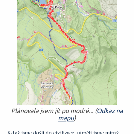
Plánovala jsem jít po modré... (
Odkaz na
mapu
)
Když jsme došli do civilizace, utrpěli jsme mírný