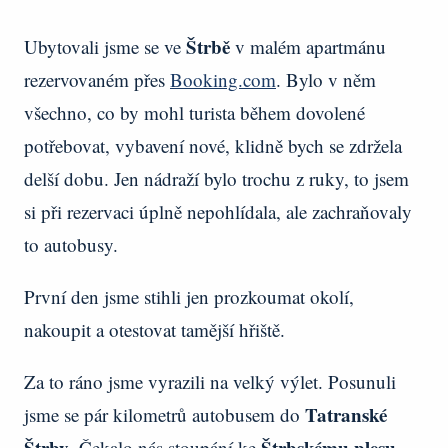
Štrbě
Ubytovali jsme se ve
v malém apartmánu
rezervovaném přes
Booking.com
. Bylo v něm
všechno, co by mohl turista během dovolené
potřebovat, vybavení nové, klidně bych se zdržela
delší dobu. Jen nádraží bylo trochu z ruky, to jsem
si při rezervaci úplně nepohlídala, ale zachraňovaly
to autobusy.
První den jsme stihli jen prozkoumat okolí,
nakoupit a otestovat tamější hřiště.
Za to ráno jsme vyrazili na velký výlet. Posunuli
Tatranské
jsme se pár kilometrů autobusem do
Štrby
Štrbskému plesu
. Čekalo nás stoupání ke
.