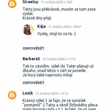
Siraelxy
11. května 2026 v 7:20
Tatry jsou překrásné...musím se tam zase
vydat.
Krásné dny přeji.
Kája
11. května 2026 v 20:07
Vydej, stojí to za to. :)
ODPOVĚDĚT
BarbaraS
12. května 2026 v 17:14
Tak to závidím, výlet do Tater plánuji už
dlouho, snad letos v září se povede.
Já hory také naprosto miluji
ODPOVĚDĚT
Leník
12. května 2026 v 19:15
Krásný výlet :) Je fajn, že se synáček
"pomamil" :) Tatry a okolí Štrbského plesa
mám hrozně ráda <3 :) Je fakt, že už jsem