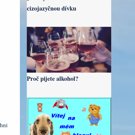
cizojazyčnou dívku
Proč pijete alkohol?
chni