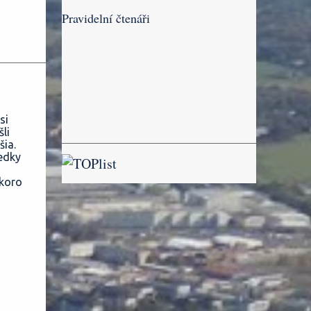
Pravidelní čtenáři
si
li
šia.
edky
skoro