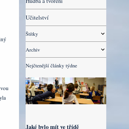
Hudba a tvoření
Učitelství
Štítky
iný
Archiv
Nejčtenější články týdne
ivou
yla
Jaké bylo mít ve třídě