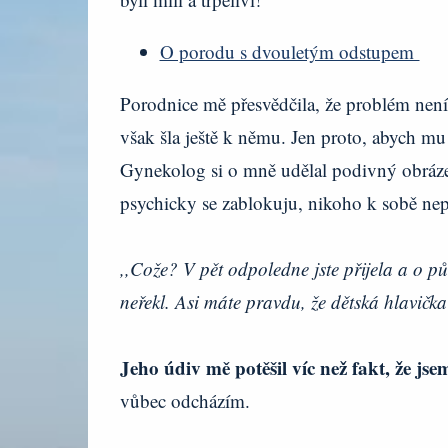
O porodu s dvouletým odstupem
Porodnice mě přesvědčila, že problém není
však šla ještě k němu. Jen proto, abych mu 
Gynekolog si o mně udělal podivný obrázek.
psychicky se zablokuju, nikoho k sobě nep
,,Cože? V pět odpoledne jste přijela a o p
neřekl. Asi máte pravdu, že dětská hlavičk
Jeho údiv mě potěšil víc než fakt, že js
vůbec odcházím.