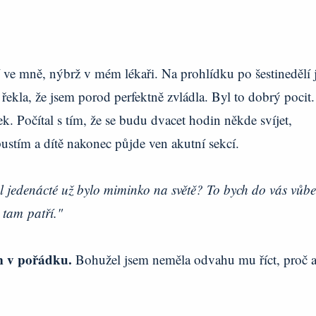
 ve mně, nýbrž v mém lékaři. Na prohlídku po šestinedělí 
řekla, že jsem porod perfektně zvládla. Byl to dobrý pocit.
 Počítal s tím, že se budu dvacet hodin někde svíjet,
ustím a dítě nakonec půjde ven akutní sekcí.
ůl jedenácté už bylo miminko na světě? To bych do vás vůbe
a tam patří."
em v pořádku.
Bohužel jsem neměla odvahu mu říct, proč a