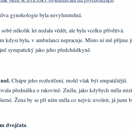
štěva gynekologie byla nevyhnutelná.
 sobě několik let nedala vědět, ale byla vcelku přívětivá.
em kdysi byla, v ambulanci nepracuje. Místo ní mě příjme j
tejně sympatický jako jeho předchůdkyně.
nul.
Chápu jeho rozhořčení, mohl však být empatičtější.
dovala přednáška o rakovině. Zněla, jako kdybych měla miz
išerné. Žena by se při něm měla co nejvíc uvolnit, já jsem b
m dvojčata
.