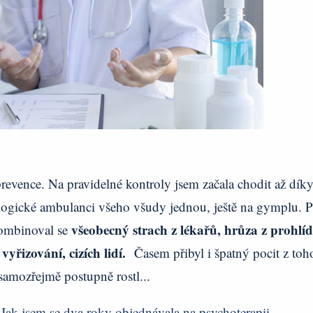
evence. Na pravidelné kontroly jsem začala chodit až dík
logické ambulanci všeho všudy jednou, ještě na gymplu. P
všeobecný strach z lékařů, hrůza z prohlí
kombinoval se
yřizování, cizích lidí.
Časem přibyl i špatný pocit z toh
 samozřejmě postupně rostl...
:
Jak jsem se dva roky objednávala na psychoterapii