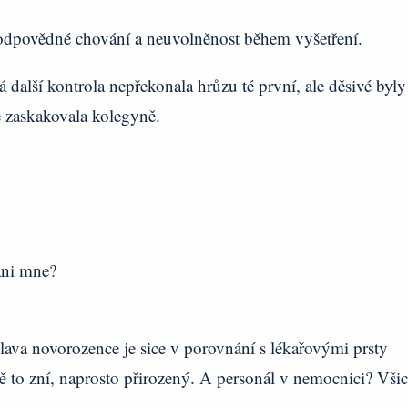
odpovědné chování a neuvolněnost během vyšetření.
 další kontrola nepřekonala hrůzu té první, ale děsivé byly
e zaskakovala kolegyně.
 ani mne?
lava novorozence je sice v porovnání s lékařovými prsty
ně to zní, naprosto přirozený. A personál v nemocnici? Vši