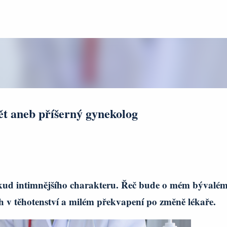
Přeskočit na hlavní obsah
ět aneb příšerný gynekolog
někud intimnějšího charakteru. Řeč bude o mém bývalé
 v těhotenství a milém překvapení po změně lékaře.