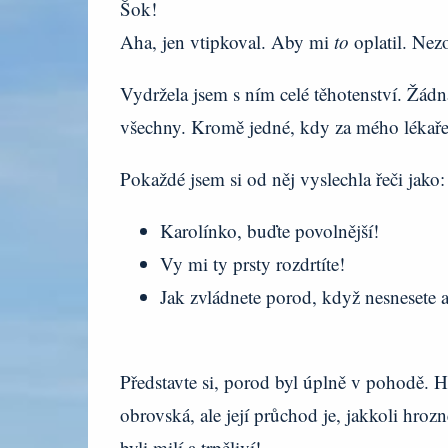
Šok!
Aha, jen vtipkoval. Aby mi
to
oplatil. Nez
Vydržela jsem s ním celé těhotenství. Žádná
všechny. Kromě jedné, kdy za mého lékař
Pokaždé jsem si od něj vyslechla řeči jako:
Karolínko, buďte povolnější!
Vy mi ty prsty rozdrtíte!
Jak zvládnete porod, když nesnesete
Představte si, porod byl úplně v pohodě. H
obrovská, ale její průchod je, jakkoli hroz
byli milí a trpěliví!