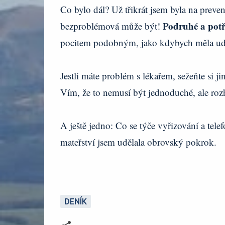
Co bylo dál? Už třikrát jsem byla na preve
Podruhé a potř
bezproblémová může být!
pocitem podobným, jako kdybych měla udě
Jestli máte problém s lékařem, sežeňte si j
Vím, že to nemusí být jednoduché, ale rozh
A ještě jedno: Co se týče vyřizování a tele
mateřství jsem udělala obrovský pokrok.
DENÍK