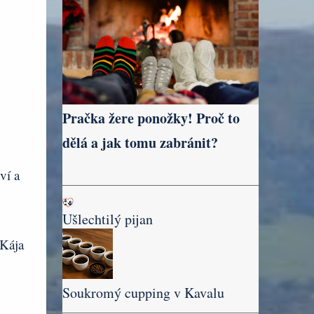
Pračka žere ponožky! Proč to
dělá a jak tomu zabránit?
ví a
Ušlechtilý pijan
Kája
Soukromý cupping v Kavalu