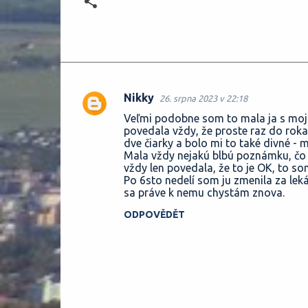
Nikky
26. srpna 2023 v 22:18
K
Veľmi podobne som to mala ja s mojo
o
povedala vždy, že proste raz do roka
dve čiarky a bolo mi to také divné - 
m
Mala vždy nejakú blbú poznámku, čo 
e
vždy len povedala, že to je OK, to so
Po 6sto nedelí som ju zmenila za lek
n
sa práve k nemu chystám znova.
t
ODPOVĚDĚT
á
ř
e