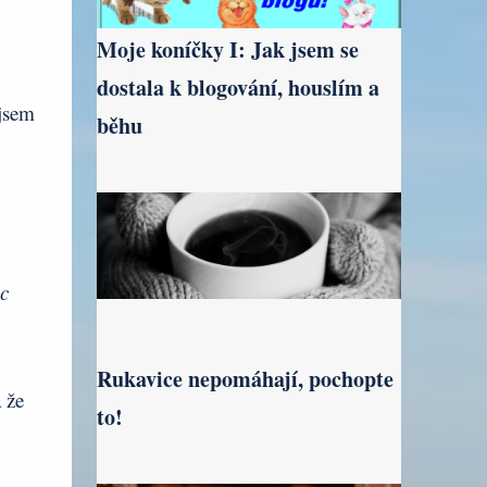
Moje koníčky I: Jak jsem se
dostala k blogování, houslím a
jsem
běhu
c
Rukavice nepomáhají, pochopte
 že
to!