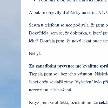
A pak se objevily dvě čárky na testu. Náv
Sestra u telefonu se sice podivila, že jsem o
Dozvěděla jsem se, že doktorka, u které js
lékař. Doufala jsem, že nový lékař bude s
Nebyl.
Za zanedbání prevence mě kvalitně sprd
Třepala jsem se i bez jeho výstupu. Násle
šanci dožít se další zimy. Vyšetření bylo př
nervozitou celá stažená.
čeká
Když jsem se oblékla, oznámil mi, že