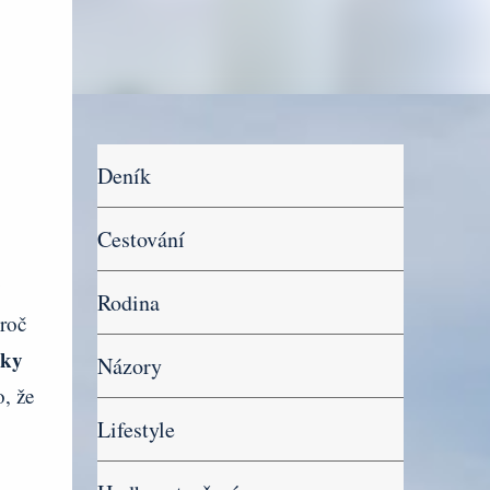
Deník
Cestování
y
Rodina
roč
dky
Názory
o, že
Lifestyle