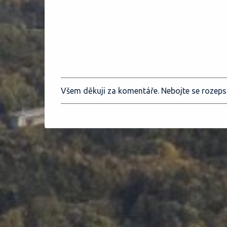
Všem děkuji za komentáře. Nebojte se rozeps
O
k
o
m
e
n
t
o
v
a
t