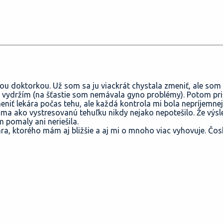
u doktorkou. Už som sa ju viackrát chystala zmeniť, ale som 
 vydržím (na šťastie som nemávala gyno problémy). Potom priš
meniť lekára počas tehu, ale každá kontrola mi bola nepríjemnej
ma ako vystresovanú tehuľku nikdy nejako nepotešilo. Že výsl
m pomaly ani neriešila.
ára, ktorého mám aj bližšie a aj mi o mnoho viac vyhovuje. Čo