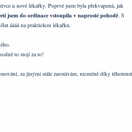
ntivce u nové lékařky. Poprvé jsem byla překvapená, jak
etí jsem do ordinace vstoupila v naprosté pohodě
. S
lat áááá na praktickou lékařku.
iného.
odně to stojí za to!
fonování, za jinými stále zaostávám, nicméně díky těhotenst