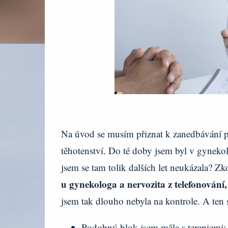
Na úvod se musím přiznat k zanedbávání pr
těhotenství. Do té doby jsem byl v gyneko
jsem se tam tolik dalších let neukázala? Z
u gynekologa a nervozita z telefonování, v
jsem tak dlouho nebyla na kontrole. A ten
Podobný blok jsem měla s terapiemi