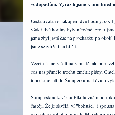
vodopádům. Vyrazili jsme k nim hned n
Cesta trvala i s nákupem dvě hodiny, což 
však i dvě hodiny byly náročné, proto jsm
jsme zbyl ještě čas na procházku po okolí.
jsme se zdrželi na hřišti.
Večeřet jsme začali na zahradě, ale bohužel
což nás přimělo trochu změnit plány. Cht
toho jsme jeli do Šumperku na kávu a výl
Šumperskou kavárnu Pikolu znám od roku 2
častěji. Že je skvělá, ví "bohužel" i spoust
vyrazili na sobotní brunch. Museli jsme po