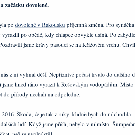
a začátku dovolené.
byla po
dovolené v Rakousku
příjemná změna. Pro synáčka
e vyrazili po obědě, kdy chlapec obvykle usíná. Po zabydle
 Pozdravili jsme krávy pasoucí se na Křížovém vrchu. Chvíl
 nás z ní vyhnal déšť. Nepříznivé počasí trvalo do dalšího d
ěli jsme hned ráno vyrazit k Rešovským vodopádům. Místo
et do přírody nechali na odpoledne.
016. Škoda, že je tak z ruky, klidně bych do ní chodila
a dalších lidí. Když jsme přišli, nebylo v ní místo. Šumpeřa
čkat, než se uvolní stůl.