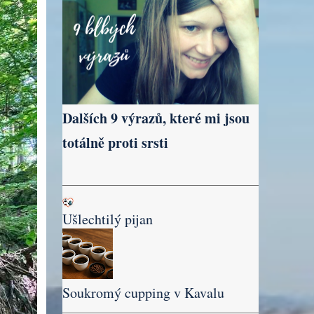
Dalších 9 výrazů, které mi jsou
totálně proti srsti
Ušlechtilý pijan
Soukromý cupping v Kavalu