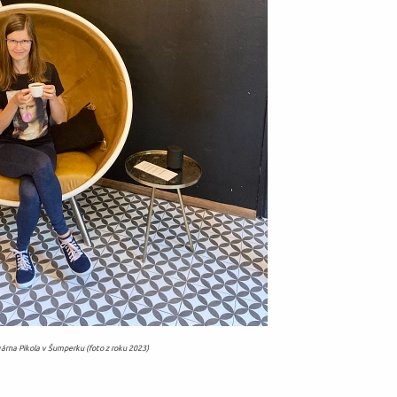
árna Pikola v Šumperku (foto z roku 2023)