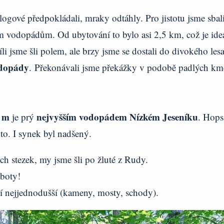
gové předpokládali, mraky odtáhly. Pro jistotu jsme sbali
 vodopádům. Od ubytování to bylo asi 2,5 km, což je ide
i jsme šli polem, ale brzy jsme se dostali do divokého les
odopády
. Překonávali jsme překážky v podobě padlých km
.
 m
nejvyšším vodopádem Nízkém Jeseníku
je prý
. Hops
to. I synek byl nadšený.
h stezek, my jsme šli po žluté z Rudy.
 boty!
ní nejjednodušší (kameny, mosty, schody).