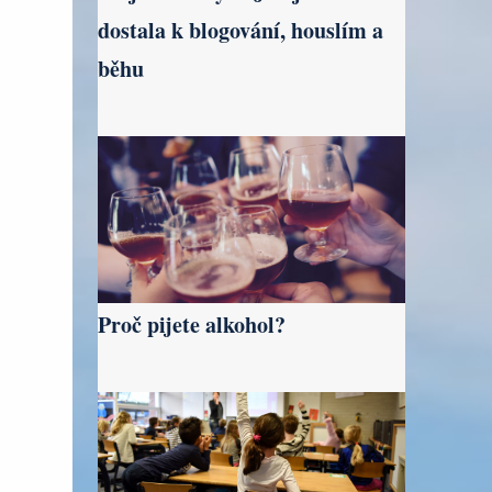
dostala k blogování, houslím a
běhu
Proč pijete alkohol?