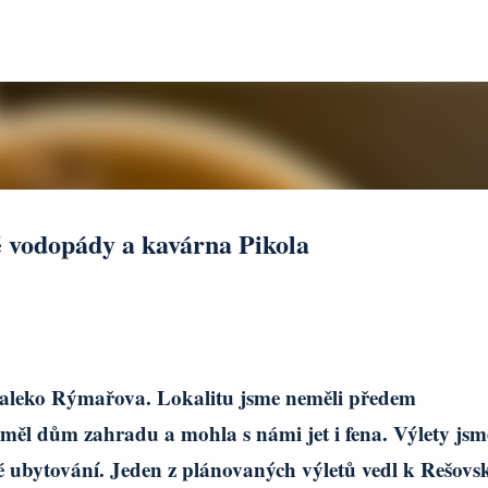
Přeskočit na hlavní obsah
é vodopády a kavárna Pikola
edaleko Rýmařova. Lokalitu jsme neměli předem
 měl dům zahradu a mohla s námi jet i fena. Výlety jsm
né ubytování. Jeden z plánovaných výletů vedl k Rešov