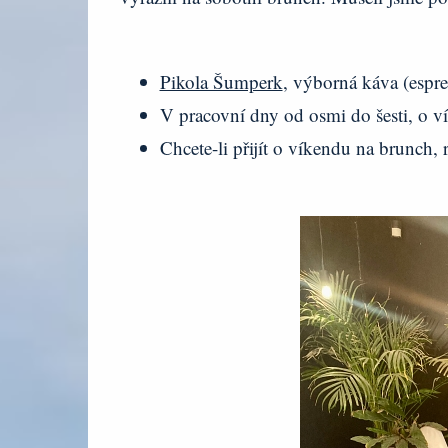
Pikola Šumperk
, výborná káva (espres
V pracovní dny od osmi do šesti, o v
Chcete-li přijít o víkendu na brunch, r