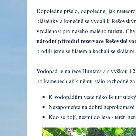
Dopoledne pršelo, odpoledne, jak meteorolo
pláštěnky a konečně se vydali k Rešovským
vzdálenost pro našeho malého turistu. Chvíl
národní přírodní rezervace Rešovské v
brodili jsme se blátem a kochali se skálami
12
Vodopád je na řece Huntava a s výškou
po kamenech až k němu stálo rozhodně za 
K vodopádům vede několik turistickýc
Nezapomeňte na dobré neprokomavé
Kdo se bojí, nesmí do lesa - terén ne