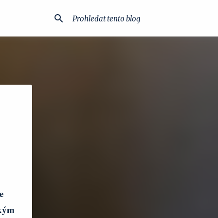
e
ským