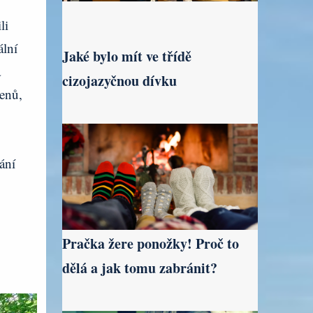
li
ální
Jaké bylo mít ve třídě
a
cizojazyčnou dívku
enů,
ání
Pračka žere ponožky! Proč to
dělá a jak tomu zabránit?