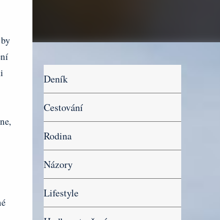
 by
ní
i
Deník
Cestování
ne,
Rodina
Názory
Lifestyle
né