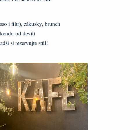
so i filtr), zákusky, brunch
íkendu od devíti
adši si rezervujte stůl!