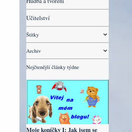
Hudba a tvoření
Učitelství
Štítky
Archiv
Nejčtenější články týdne
Moje koníčky I: Jak jsem se