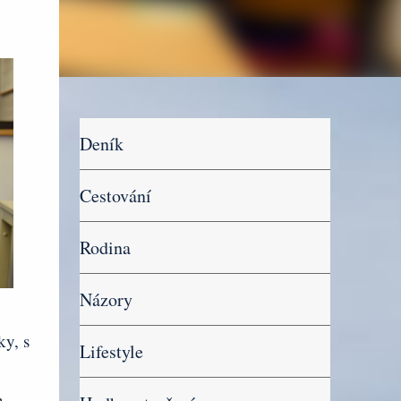
Deník
Cestování
Rodina
Názory
ky, s
Lifestyle
h