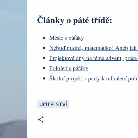
Články o páté třídě:
Měsíc s páťáky
Nebuď nudná, matematiko! Aneb jak 
Projektové dny na téma advent, práce 
Pololetí s páťáky
Školní projekt s party k odhalení poh
UČITELSTVÍ