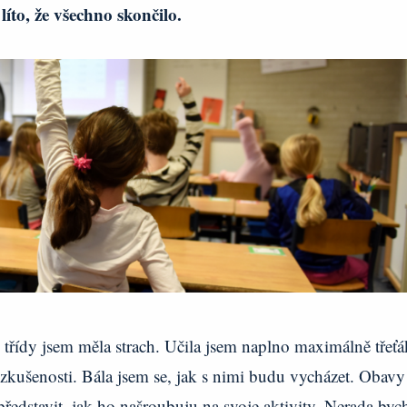
 líto, že všechno skončilo.
třídy jsem měla strach. Učila jsem naplno maximálně třeťá
zkušenosti. Bála jsem se, jak s nimi budu vycházet. Obavy
představit, jak ho našroubuju na svoje aktivity. Nerada byc