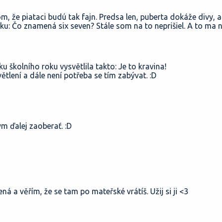
, že piataci budú tak fajn. Predsa len, puberta dokáže divy, a
zku: Čo znamená six seven? Stále som na to neprišiel. A to ma n
 školního roku vysvětlila takto: Je to kravina!
větlení a dále není potřeba se tím zabývat. :D
m ďalej zaoberať. :D
ná a věřím, že se tam po mateřské vrátíš. Užij si ji <3