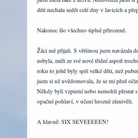
děti nechala sedět celé dny v lavicích a pře
Nakonec šlo všechno úplně přirozeně.
Žáci mě přijali. S většinou jsem navázala d
nebyla, měli ze své nové třídní aspoň troch
roku to ještě byly spíš velké děti, než pub
jsem si už uvědomovala, že se mi před očima
Někdy byli vzpurní nebo nemohli přestat s
opačné pohlaví, v učení hrozně zlenivěli.
A hlavně: SIX SEVEEEEEN!