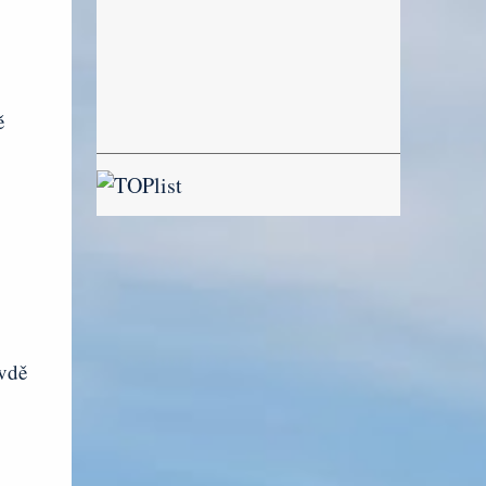
ě
avdě