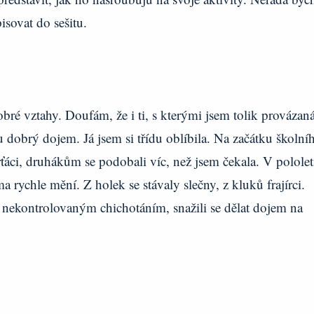
pisovat do sešitu.
obré vztahy. Doufám, že i ti, s kterými jsem tolik provázan
u dobrý dojem. Já jsem si třídu oblíbila. Na začátku školní
erťáci, druhákům se podobali víc, než jsem čekala. V pololet
 rychle mění. Z holek se stávaly slečny, z kluků frajírci.
 nekontrolovaným chichotáním, snažili se dělat dojem na