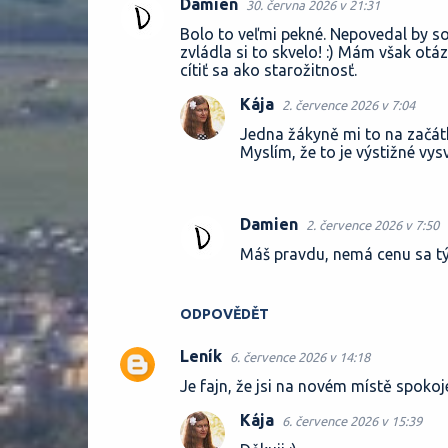
Damien
30. června 2026 v 21:31
Bolo to veľmi pekné. Nepovedal by som
zvládla si to skvelo! :) Mám však otá
cítiť sa ako starožitnosť.
Kája
2. července 2026 v 7:04
Jedna žákyně mi to na začátku
Myslím, že to je výstižné vys
Damien
2. července 2026 v 7:50
Máš pravdu, nemá cenu sa tý
ODPOVĚDĚT
Leník
6. července 2026 v 14:18
Je fajn, že jsi na novém místě spokoje
Kája
6. července 2026 v 15:39