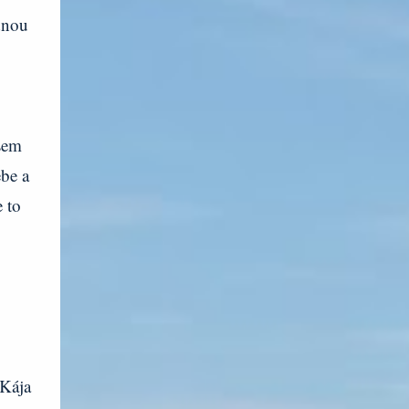
ednou
sem
ebe a
e to
Kája