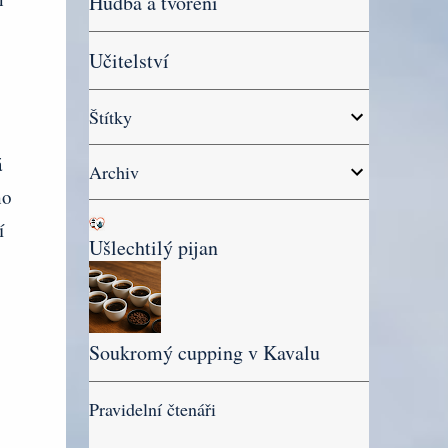
Hudba a tvoření
Učitelství
Štítky
á
Archiv
ho
í
Ušlechtilý pijan
Soukromý cupping v Kavalu
Pravidelní čtenáři