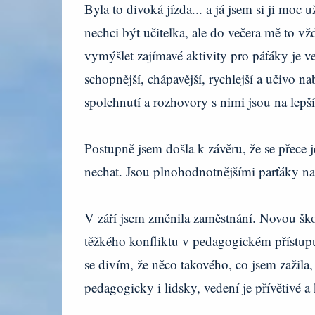
Byla to divoká jízda... a já jsem si ji moc 
nechci být učitelka, ale do večera mě to vž
vymýšlet zajímavé aktivity pro páťáky je v
schopnější, chápavější, rychlejší a učivo na
spolehnutí a rozhovory s nimi jsou na lepš
Postupně jsem došla k závěru, že se přece 
nechat. Jsou plnohodnotnějšími parťáky na
V září jsem změnila zaměstnání. Novou ško
těžkého konfliktu v pedagogickém přístupu
se divím, že něco takového, co jsem zažila,
pedagogicky i lidsky, vedení je přívětivé a