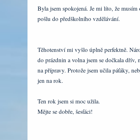
Byla jsem spokojená. Je mi líto, že musím o
pošlu do předškolního vzdělávání.
Těhotenství mi vyšlo úplně perfektně. Ná
do prázdnin a volna jsem se dočkala dřív, 
na přípravy. Protože jsem učila páťáky, neby
jen na rok.
Ten rok jsem si moc užila.
Mějte se dobře, šesťáci!