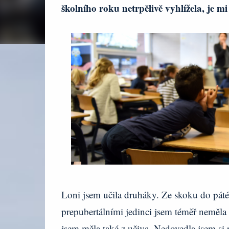
školního roku netrpělivě vyhlížela, je mi
Loni jsem učila druháky. Ze skoku do páté 
prepubertálními jedinci jsem téměř neměla 
jsem měla také z učiva. Nedovedla jsem si 