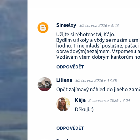
Siraelxy
30. června 2026 v 6:43
K
Užijte si těhotenství, Kájo.
o
Bydlím u školy a vždy se musím usmív
hodnu. Ti nejmladší poslušně, páťáci p
m
opravdovým)nezájmem. Vzpomenu na sv
e
Vzdávám všem dobrým kantorům hol
n
ODPOVĚDĚT
t
Liliana
30. června 2026 v 17:38
á
Opět zajímavý náhled do jiného zaměs
ř
e
Kája
2. července 2026 v 7:04
Děkuji. :)
ODPOVĚDĚT