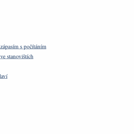
zápasím s počítáním
ve stanovištích
laví