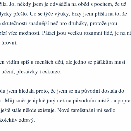
užila. Jo, někdy jsem je odváděla na oběd s pocitem, že už
dycky přešlo. Co se týče výuky, brzy jsem přišla na to, že
e skutečnosti snadnější než pro druháky, protože jsou
bízí více možností. Páťaci jsou vcelku rozumní lidé, je na n
í úrovni.
jen vidím spíš u menších dětí, ale jedno se páťákům musí
 učení, přestávky i exkurze.
lu jsem hledala proto, že jsem se na původní dostala do
. Můj směr je úplně jiný než na původním místě - a popr
 ještě stále někde existuje. Nové zaměstnání mi sedlo
 kolektiv zdravý.