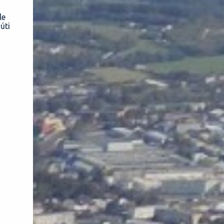
le
úti