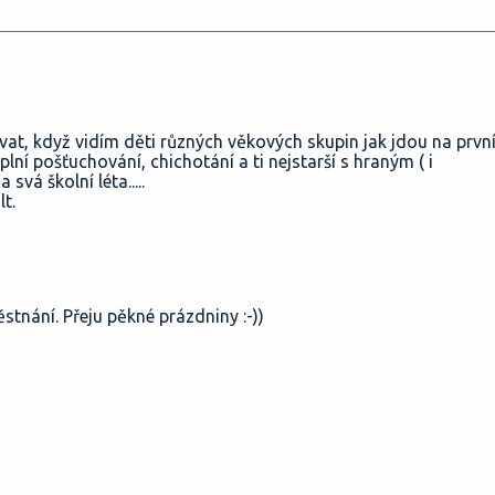
at, když vidím děti různých věkových skupin jak jdou na prvn
lní pošťuchování, chichotání a ti nejstarší s hraným ( i
á školní léta.....
t.
tnání. Přeju pěkné prázdniny :-))