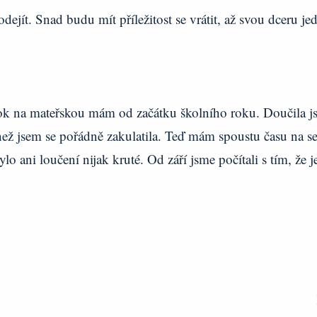
dejít. Snad budu mít příležitost se vrátit, až svou dceru j
rok na mateřskou mám od začátku školního roku. Doučila j
než jsem se pořádně zakulatila. Teď mám spoustu času na s
lo ani loučení nijak kruté. Od září jsme počítali s tím, že j