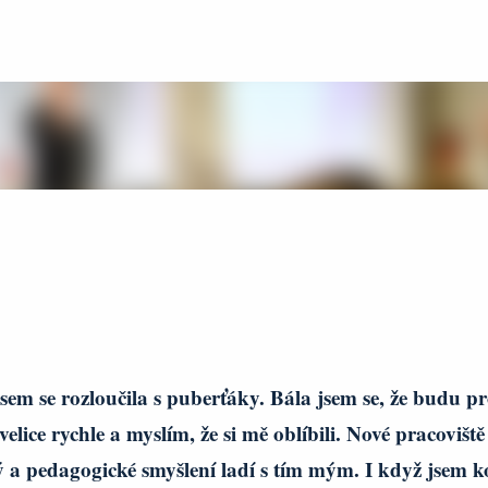
Přeskočit na hlavní obsah
jsem se rozloučila s puberťáky. Bála jsem se, že budu p
 velice rychle a myslím, že si mě oblíbili. Nové pracoviště
avý a pedagogické smyšlení ladí s tím mým. I když jsem 