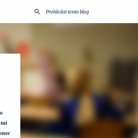
ro
 mi
konec